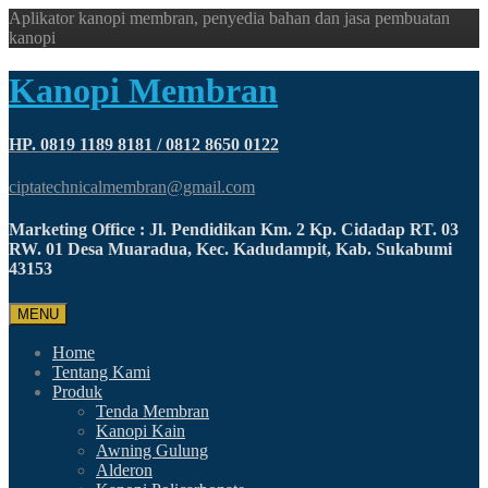
Aplikator kanopi membran, penyedia bahan dan jasa pembuatan
kanopi
Kanopi Membran
HP. 0819 1189 8181 / 0812 8650 0122
ciptatechnicalmembran@gmail.com
Marketing Office : Jl. Pendidikan Km. 2 Kp. Cidadap RT. 03
RW. 01 Desa Muaradua, Kec. Kadudampit, Kab. Sukabumi
43153
MENU
Home
Tentang Kami
Produk
Tenda Membran
Kanopi Kain
Awning Gulung
Alderon