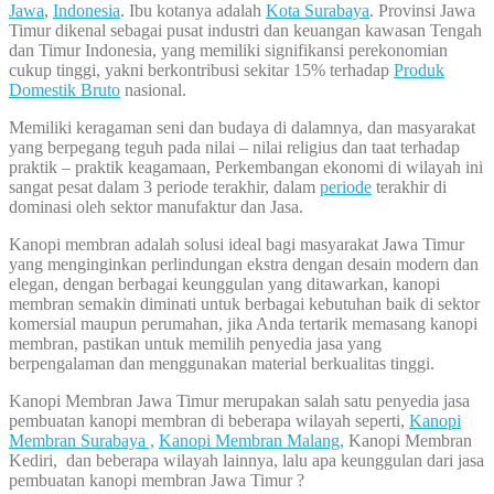
Jawa
,
Indonesia
. Ibu kotanya adalah
Kota Surabaya
. Provinsi Jawa
Timur dikenal sebagai pusat industri dan keuangan kawasan Tengah
dan Timur Indonesia, yang memiliki signifikansi perekonomian
cukup tinggi, yakni berkontribusi sekitar 15% terhadap
Produk
Domestik Bruto
nasional.
Memiliki keragaman seni dan budaya di dalamnya, dan masyarakat
yang berpegang teguh pada nilai – nilai religius dan taat terhadap
praktik – praktik keagamaan, Perkembangan ekonomi di wilayah ini
sangat pesat dalam 3 periode terakhir, dalam
periode
terakhir di
dominasi oleh sektor manufaktur dan Jasa.
Kanopi membran adalah solusi ideal bagi masyarakat Jawa Timur
yang menginginkan perlindungan ekstra dengan desain modern dan
elegan, dengan berbagai keunggulan yang ditawarkan, kanopi
membran semakin diminati untuk berbagai kebutuhan baik di sektor
komersial maupun perumahan, jika Anda tertarik memasang kanopi
membran, pastikan untuk memilih penyedia jasa yang
berpengalaman dan menggunakan material berkualitas tinggi.
Kanopi Membran Jawa Timur merupakan salah satu penyedia jasa
pembuatan kanopi membran di beberapa wilayah seperti,
Kanopi
Membran Surabaya ,
Kanopi Membran Malang,
Kanopi Membran
Kediri, dan beberapa wilayah lainnya, lalu apa keunggulan dari jasa
pembuatan kanopi membran Jawa Timur ?