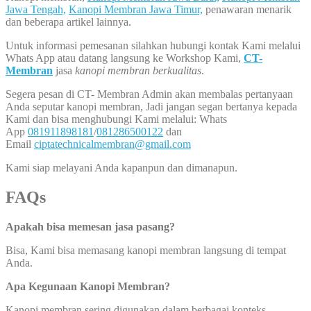
Jawa Tengah,
Kanopi Membran Jawa Timur,
penawaran menarik
dan beberapa artikel lainnya.
Untuk informasi pemesanan silahkan hubungi kontak Kami melalui
Whats App atau datang langsung ke Workshop Kami,
CT-
Membran
jasa
kanopi membran berkualitas
.
Segera pesan di CT- Membran Admin akan membalas pertanyaan
Anda seputar kanopi membran, Jadi jangan segan bertanya kepada
Kami dan bisa menghubungi Kami melalui: Whats
App
081911898181
/
081286500122
dan
Email
ciptatechnicalmembran@gmail.com
Kami siap melayani Anda kapanpun dan dimanapun.
FAQs
Apakah bisa memesan jasa pasang?
Bisa, Kami bisa memasang kanopi membran langsung di tempat
Anda.
Apa Kegunaan Kanopi Membran?
Kanopi membran sering digunakan dalam berbagai konteks,