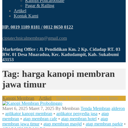
Kanopi Policarbonate
Pagar & Railing
Artikel
Kontak Kami
HP. 0819 1189 8181 / 0812 8650 0122
ciptatechnicalmembran@gmail.com
Marketing Office : Jl. Pendidikan Km. 2 Kp. Cidadap RT. 03
RW. 01 Desa Muaradua, Kec. Kadudampit, Kab. Sukabumi
43153
Tag: harga kanopi membran
jawa timur
Kanopi Membran
>
Artikel
>
harga kanopi membran jawa timur
Maret 6, 2025
Maret 7, 2025
By
Membran
Tenda Membran
alderon
•
aplikator kanopi membran
•
aplikator penyedia jasa
•
atap
membran
•
atap membran cafe
•
atap membran hotel
•
atap
membran jawa timur
•
atap membran masjid
•
atap membran parkir
•