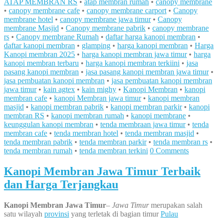
ATAP MEMBRAN RS
•
atap membran rumah
•
canopy membrane
•
canopy membrane cafe
•
canopy membrane carport
•
Canopy
membrane hotel
•
canopy membrane jawa timur
•
Canopy
membrane Masjid
•
Canopy membrane pabrik
•
canopy membrane
rs
•
Canopy membrane Rumah
•
daftar harga kanopi membran
•
daftar kanopi membran
•
glamping
•
harga kanopi membran
•
Harga
Kanopi membran 2025
•
harga kanopi membran jawa timur
•
harga
kanopi membran terbaru
•
harga kanopi membran terkiini
•
jasa
pasang kanopi membran
•
jasa pasang kanopi membran jawa timur
•
jasa pembuatan kanopi membran
•
jasa pembuatan kanopi membran
jawa timur
•
kain agtex
•
kain mighy
•
Kanopi Membran
•
kanopi
membran cafe
•
kanopi Membran jawa timur
•
kanopi membran
masjid
•
kanopi membran pabrik
•
kanopi membran parkir
•
kanopi
membran RS
•
kanopi membran rumah
•
kanopi membrane
•
keunggulan kanopi membran
•
tenda membraan jawa timur
•
tenda
membran cafe
•
tenda membran hotel
•
tenda membran masjid
•
tenda membran pabrik
•
tenda membran parkir
•
tenda membran rs
•
tenda membran rumah
•
tenda membran terkini
0 Comments
Kanopi Membran Jawa Timur Terbaik
dan Harga Terjangkau
Kanopi Membran Jawa Timur
–
Jawa Timur
merupakan salah
satu wilayah
provinsi
yang terletak di bagian timur
Pulau