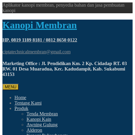
Aplikator kanopi membran, penyedia bahan dan jasa pembuatan
kanopi
Kanopi Membran
HP. 0819 1189 8181 / 0812 8650 0122
ciptatechnicalmembran@gmail.com
Marketing Office : Jl. Pendidikan Km. 2 Kp. Cidadap RT. 03
RW. 01 Desa Muaradua, Kec. Kadudampit, Kab. Sukabumi
43153
MENU
Home
Tentang Kami
Produk
Tenda Membran
Kanopi Kain
Awning Gulung
Alderon