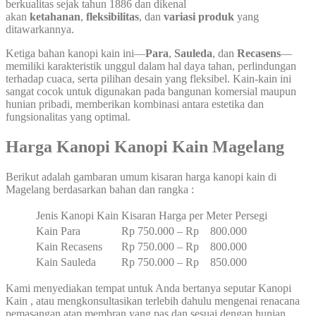
berkualitas sejak tahun 1886 dan dikenal
akan
ketahanan
,
fleksibilitas
, dan
variasi produk
yang
ditawarkannya.
Ketiga bahan kanopi kain ini—
Para
,
Sauleda
, dan
Recasens
—
memiliki karakteristik unggul dalam hal daya tahan, perlindungan
terhadap cuaca, serta pilihan desain yang fleksibel. Kain-kain ini
sangat cocok untuk digunakan pada bangunan komersial maupun
hunian pribadi, memberikan kombinasi antara estetika dan
fungsionalitas yang optimal.
Harga Kanopi Kanopi Kain Magelang
Berikut adalah gambaran umum kisaran harga kanopi kain di
Magelang berdasarkan bahan dan rangka :
Jenis Kanopi Kain
Kisaran Harga per Meter Persegi
Kain Para
Rp 750.000 – Rp 800.000
Kain Recasens
Rp 750.000 – Rp 800.000
Kain Sauleda
Rp 750.000 – Rp 850.000
Kami menyediakan tempat untuk Anda bertanya seputar Kanopi
Kain , atau mengkonsultasikan terlebih dahulu mengenai renacana
pemasangan atap membran yang pas dan sesuai dengan hunian