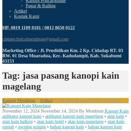
Kanopi Policarbonate
Pagar & Railing
Artikel
Kontak Kami
HP. 0819 1189 8181 / 0812 8650 0122
ciptatechnicalmembran@gmail.com
Marketing Office : Jl. Pendidikan Km. 2 Kp. Cidadap RT. 03
RW. 01 Desa Muaradua, Kec. Kadudampit, Kab. Sukabumi
43153
Tag: jasa pasang kanopi kain
magelang
Kanopi Membran
>
Artikel
>
jasa pasang kanopi kain magelang
November 12, 2024
November 14, 2024
By
Membran
Kanopi Kain
aplikator kanopi kain
•
aplikator kanopi kain magelang
•
atap kain
•
atap kain balkon
•
atap kain hotel
•
atap kain magelang
•
atap kain
rumah
•
awning gulung
•
bahan kanopi kain
•
bahan kanopi kain