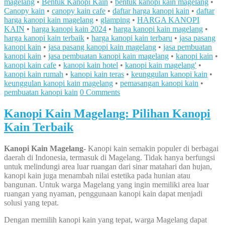
magelang
•
Bentuk Kanopi Kain
•
bentuk kanopi kain magelang
•
Canopy kain
•
canopy kain cafe
•
daftar harga kanopi kain
•
daftar
harga kanopi kain magelang
•
glamping
•
HARGA KANOPI
KAIN
•
harga kanopi kain 2024
•
harga kanopi kain magelang
•
harga kanopi kain terbaik
•
harga kanopi kain terbaru
•
jasa pasang
kanopi kain
•
jasa pasang kanopi kain magelang
•
jasa pembuatan
kanopi kain
•
jasa pembuatan kanopi kain magelang
•
kanopi kain
•
kanopi kain cafe
•
kanopi kain hotel
•
kanopi kain magelang'
•
kanopi kain rumah
•
kanopi kain teras
•
keunggulan kanopi kain
•
keunggulan kanopi kain magelang
•
pemasangan kanopi kain
•
pembuatan kanopi kain
0 Comments
Kanopi Kain Magelang: Pilihan Kanopi
Kain Terbaik
Kanopi Kain Magelang-
Kanopi kain semakin populer di berbagai
daerah di Indonesia, termasuk di Magelang. Tidak hanya berfungsi
untuk melindungi area luar ruangan dari sinar matahari dan hujan,
kanopi kain juga menambah nilai estetika pada hunian atau
bangunan. Untuk warga Magelang yang ingin memiliki area luar
ruangan yang nyaman, penggunaan kanopi kain dapat menjadi
solusi yang tepat.
Dengan memilih kanopi kain yang tepat, warga Magelang dapat