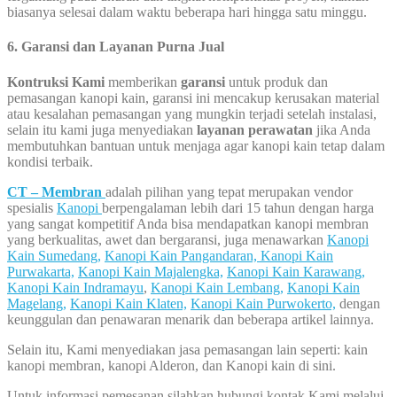
biasanya selesai dalam waktu beberapa hari hingga satu minggu.
6. Garansi dan Layanan Purna Jual
Kontruksi Kami
memberikan
garansi
untuk produk dan
pemasangan kanopi kain, garansi ini mencakup kerusakan material
atau kesalahan pemasangan yang mungkin terjadi setelah instalasi,
selain itu kami juga menyediakan
layanan perawatan
jika Anda
membutuhkan bantuan untuk menjaga agar kanopi kain tetap dalam
kondisi terbaik.
CT – Membran
adalah pilihan yang tepat merupakan vendor
spesialis
Kanopi
berpengalaman lebih dari 15 tahun dengan harga
yang sangat kompetitif Anda bisa mendapatkan kanopi membran
yang berkualitas, awet dan bergaransi, juga menawarkan
Kanopi
Kain Sumedang,
Kanopi Kain Pangandaran,
Kanopi Kain
Purwakarta,
Kanopi Kain Majalengka,
Kanopi Kain Karawang,
Kanopi Kain Indramayu
,
Kanopi Kain Lembang,
Kanopi Kain
Magelang,
Kanopi Kain Klaten,
Kanopi Kain Purwokerto,
dengan
keunggulan dan penawaran menarik dan beberapa artikel lainnya.
Selain itu, Kami menyediakan jasa pemasangan lain seperti: kain
kanopi membran, kanopi Alderon, dan Kanopi kain di sini.
Untuk informasi pemesanan silahkan hubungi kontak Kami melalui