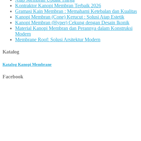
Kontraktor Kanopi Membran Terbaik 2026
Gramasi Kain Membran : Memahami Ketebalan dan Kualitas
Kanopi Membran (Cone) Kerucut : Solusi Atap Estetik
Kanopi Membran (Hyper) Cekung dengan Desain Ikonik
Material Kanopi Membran dan Perannya dalam Konstruksi
Modern
Membrane Roof: Solusi Arsitektur Modern
Katalog
Katalog Kanopi Membrane
Facebook