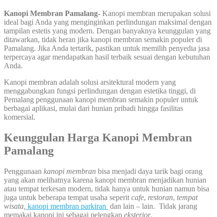
Kanopi Membran Pamalang-
Kanopi membran merupakan solusi
ideal bagi Anda yang menginginkan perlindungan maksimal dengan
tampilan estetis yang modern. Dengan banyaknya keunggulan yang
ditawarkan, tidak heran jika kanopi membran semakin populer di
Pamalang. Jika Anda tertarik, pastikan untuk memilih penyedia jasa
terpercaya agar mendapatkan hasil terbaik sesuai dengan kebutuhan
Anda.
Kanopi membran adalah solusi arsitektural modern yang
menggabungkan fungsi perlindungan dengan estetika tinggi, di
Pemalang penggunaan kanopi membran semakin populer untuk
berbagai aplikasi, mulai dari hunian pribadi hingga fasilitas
komersial.
Keunggulan Harga Kanopi Membran
Pamalang
Penggunaan
kanopi membran
bisa menjadi daya tarik bagi orang
yang akan melihatnya karena kanopi membran menjadikan hunian
atau tempat terkesan modern, tidak hanya untuk hunian namun bisa
juga untuk beberapa tempat usaha seperit
cafe
,
restoran
,
tempat
wisata,
kanopi membran parkiran
dan lain – lain. Tidak jarang
memakai kanopi ini sebagai pelengkap
eksterior
.