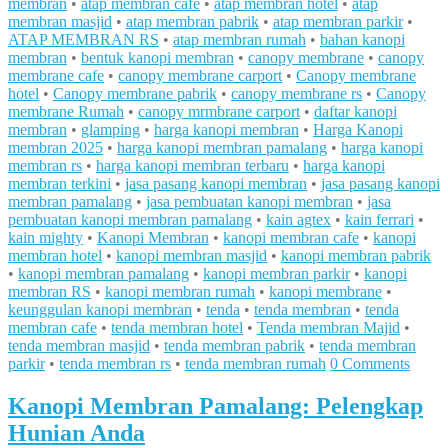
membran
•
atap membran cafe
•
atap membran hotel
•
atap
membran masjid
•
atap membran pabrik
•
atap membran parkir
•
ATAP MEMBRAN RS
•
atap membran rumah
•
bahan kanopi
membran
•
bentuk kanopi membran
•
canopy membrane
•
canopy
membrane cafe
•
canopy membrane carport
•
Canopy membrane
hotel
•
Canopy membrane pabrik
•
canopy membrane rs
•
Canopy
membrane Rumah
•
canopy mrmbrane carport
•
daftar kanopi
membran
•
glamping
•
harga kanopi membran
•
Harga Kanopi
membran 2025
•
harga kanopi membran pamalang
•
harga kanopi
membran rs
•
harga kanopi membran terbaru
•
harga kanopi
membran terkini
•
jasa pasang kanopi membran
•
jasa pasang kanopi
membran pamalang
•
jasa pembuatan kanopi membran
•
jasa
pembuatan kanopi membran pamalang
•
kain agtex
•
kain ferrari
•
kain mighty
•
Kanopi Membran
•
kanopi membran cafe
•
kanopi
membran hotel
•
kanopi membran masjid
•
kanopi membran pabrik
•
kanopi membran pamalang
•
kanopi membran parkir
•
kanopi
membran RS
•
kanopi membran rumah
•
kanopi membrane
•
keunggulan kanopi membran
•
tenda
•
tenda membran
•
tenda
membran cafe
•
tenda membran hotel
•
Tenda membran Majid
•
tenda membran masjid
•
tenda membran pabrik
•
tenda membran
parkir
•
tenda membran rs
•
tenda membran rumah
0 Comments
Kanopi Membran Pamalang: Pelengkap
Hunian Anda