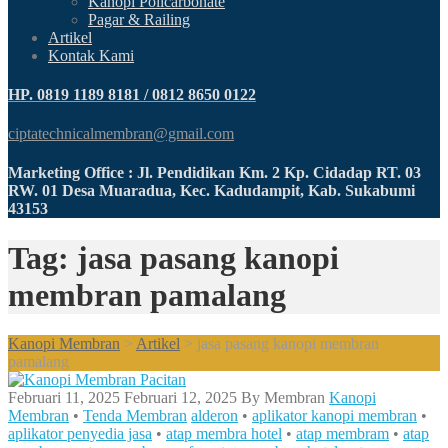
Kanopi Policarbonate
Pagar & Railing
Artikel
Kontak Kami
HP. 0819 1189 8181 / 0812 8650 0122
ciptatechnicalmembran@gmail.com
Marketing Office : Jl. Pendidikan Km. 2 Kp. Cidadap RT. 03
RW. 01 Desa Muaradua, Kec. Kadudampit, Kab. Sukabumi
43153
Tag: jasa pasang kanopi
membran pamalang
Kanopi Membran
>
Artikel
>
jasa pasang kanopi membran
pamalang
Februari 11, 2025
Februari 12, 2025
By
Membran
Kanopi
Membran
•
Tenda Membran
alderon
•
aplikator kanopi membran
•
aplikator penyedia jasa
•
atap membra hotel
•
atap membram
•
atap