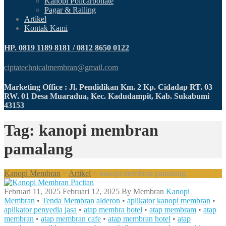
Kanopi Policarbonate
Pagar & Railing
Artikel
Kontak Kami
HP. 0819 1189 8181 / 0812 8650 0122
ciptatechnicalmembran@gmail.com
Marketing Office : Jl. Pendidikan Km. 2 Kp. Cidadap RT. 03
RW. 01 Desa Muaradua, Kec. Kadudampit, Kab. Sukabumi
43153
Tag: kanopi membran
pamalang
Kanopi Membran
>
Artikel
>
kanopi membran pamalang
Februari 11, 2025
Februari 12, 2025
By
Membran
Kanopi
Membran
•
Tenda Membran
alderon
•
aplikator kanopi membran
•
aplikator penyedia jasa
•
atap membra hotel
•
atap membram
•
atap
membran
•
atap membran cafe
•
atap membran hotel
•
atap