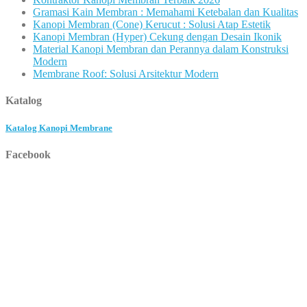
Gramasi Kain Membran : Memahami Ketebalan dan Kualitas
Kanopi Membran (Cone) Kerucut : Solusi Atap Estetik
Kanopi Membran (Hyper) Cekung dengan Desain Ikonik
Material Kanopi Membran dan Perannya dalam Konstruksi
Modern
Membrane Roof: Solusi Arsitektur Modern
Katalog
Katalog Kanopi Membrane
Facebook