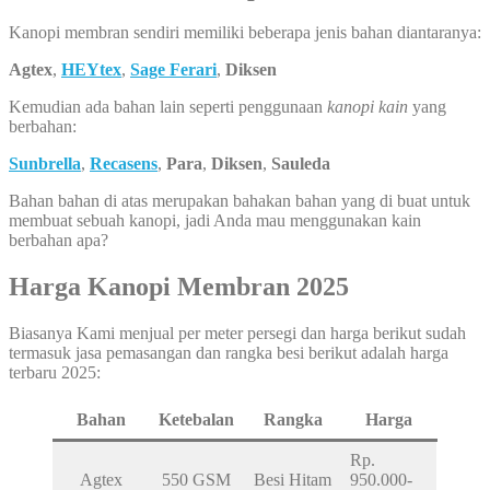
Kanopi membran sendiri memiliki beberapa jenis bahan diantaranya:
Agtex
,
HEYtex
,
Sage Ferari
,
Diksen
Kemudian ada bahan lain seperti penggunaan
kanopi kain
yang
berbahan:
Sunbrella
,
Recasens
,
Para
,
Diksen
,
Sauleda
Bahan bahan di atas merupakan bahakan bahan yang di buat untuk
membuat sebuah kanopi, jadi Anda mau menggunakan kain
berbahan apa?
Harga Kanopi Membran 2025
Biasanya Kami menjual per meter persegi dan harga berikut sudah
termasuk jasa pemasangan dan rangka besi berikut adalah harga
terbaru 2025:
Bahan
Ketebalan
Rangka
Harga
Rp.
Agtex
550 GSM
Besi Hitam
950.000-