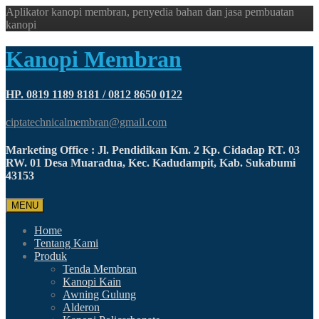
Aplikator kanopi membran, penyedia bahan dan jasa pembuatan
kanopi
Kanopi Membran
HP. 0819 1189 8181 / 0812 8650 0122
ciptatechnicalmembran@gmail.com
Marketing Office : Jl. Pendidikan Km. 2 Kp. Cidadap RT. 03
RW. 01 Desa Muaradua, Kec. Kadudampit, Kab. Sukabumi
43153
MENU
Home
Tentang Kami
Produk
Tenda Membran
Kanopi Kain
Awning Gulung
Alderon