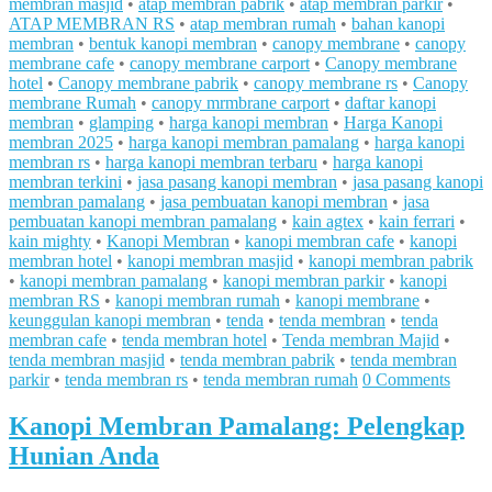
membran masjid
•
atap membran pabrik
•
atap membran parkir
•
ATAP MEMBRAN RS
•
atap membran rumah
•
bahan kanopi
membran
•
bentuk kanopi membran
•
canopy membrane
•
canopy
membrane cafe
•
canopy membrane carport
•
Canopy membrane
hotel
•
Canopy membrane pabrik
•
canopy membrane rs
•
Canopy
membrane Rumah
•
canopy mrmbrane carport
•
daftar kanopi
membran
•
glamping
•
harga kanopi membran
•
Harga Kanopi
membran 2025
•
harga kanopi membran pamalang
•
harga kanopi
membran rs
•
harga kanopi membran terbaru
•
harga kanopi
membran terkini
•
jasa pasang kanopi membran
•
jasa pasang kanopi
membran pamalang
•
jasa pembuatan kanopi membran
•
jasa
pembuatan kanopi membran pamalang
•
kain agtex
•
kain ferrari
•
kain mighty
•
Kanopi Membran
•
kanopi membran cafe
•
kanopi
membran hotel
•
kanopi membran masjid
•
kanopi membran pabrik
•
kanopi membran pamalang
•
kanopi membran parkir
•
kanopi
membran RS
•
kanopi membran rumah
•
kanopi membrane
•
keunggulan kanopi membran
•
tenda
•
tenda membran
•
tenda
membran cafe
•
tenda membran hotel
•
Tenda membran Majid
•
tenda membran masjid
•
tenda membran pabrik
•
tenda membran
parkir
•
tenda membran rs
•
tenda membran rumah
0 Comments
Kanopi Membran Pamalang: Pelengkap
Hunian Anda