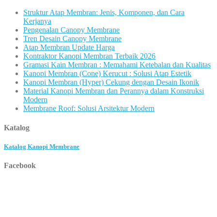
Struktur Atap Membran: Jenis, Komponen, dan Cara
Kerjanya
Pengenalan Canopy Membrane
Tren Desain Canopy Membrane
Atap Membran Update Harga
Kontraktor Kanopi Membran Terbaik 2026
Gramasi Kain Membran : Memahami Ketebalan dan Kualitas
Kanopi Membran (Cone) Kerucut : Solusi Atap Estetik
Kanopi Membran (Hyper) Cekung dengan Desain Ikonik
Material Kanopi Membran dan Perannya dalam Konstruksi
Modern
Membrane Roof: Solusi Arsitektur Modern
Katalog
Katalog Kanopi Membrane
Facebook