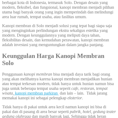
berbagai kota di Indonesia, termasuk Solo. Dengan desain yang
modern, fleksibel, dan fungsional, kanopi membran menjadi pilihan
utama bagi banyak orang yang ingin memperindah dan melindungi
area luar rumah, tempat usaha, atau fasilitas umum.
Kanopi membran di Solo menjadi solusi yang tepat bagi siapa saja
yang menginginkan perlindungan ekstra sekaligus estetika yang
modern. Dengan keunggulannya yang meliputi daya tahan,
fleksibilitas desain, dan kemudahan perawatan, kanopi membran
adalah investasi yang menguntungkan dalam jangka panjang.
Keunggulan Harga Kanopi Membran
Solo
Penggunaan
kanopi membran
bisa menjadi daya tarik bagi orang
yang akan melihatnya karena kanopi membran menjadikan hunian
atau tempat terkesan modern, tidak hanya untuk hunian namun bisa
juga untuk beberapa tempat usaha seperit
cafe
,
restoran
,
tempat
wisata,
kanopi membran parkiran
dan lain – lain. Tidak jarang
memakai kanopi ini sebagai pelengkap
eksterior
.
Tidak hanya di pakai untuk area kecil namun kanopi ini bisa di
pakai dan di pasang di area besar seperti
pabrik, hotel, gedung teater
gedung olahraga
dan masih banyak lagi. Sehingga tidak heran