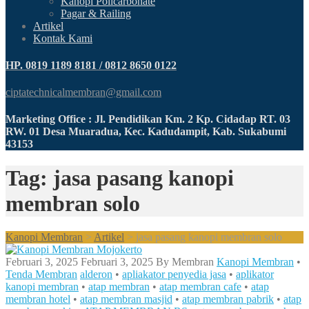
Kanopi Policarbonate
Pagar & Railing
Artikel
Kontak Kami
HP. 0819 1189 8181 / 0812 8650 0122
ciptatechnicalmembran@gmail.com
Marketing Office : Jl. Pendidikan Km. 2 Kp. Cidadap RT. 03
RW. 01 Desa Muaradua, Kec. Kadudampit, Kab. Sukabumi
43153
Tag: jasa pasang kanopi
membran solo
Kanopi Membran
>
Artikel
>
jasa pasang kanopi membran solo
Februari 3, 2025
Februari 3, 2025
By
Membran
Kanopi Membran
•
Tenda Membran
alderon
•
apliakator penyedia jasa
•
aplikator
kanopi membran
•
atap membran
•
atap membran cafe
•
atap
membran hotel
•
atap membran masjid
•
atap membran pabrik
•
atap