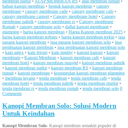
membran parkir
•
ATAP MEMBRAN RS
•
atap membran rumah
•
bahan kanopi membran
•
bentuk kanopi membran
•
canopy
membrane
•
canopy membrane cade
•
canopy membrane cafe
•
canopy membrane carport
•
Canopy membrane hotel
•
Canopy
membrane pabrik
•
canopy membrane rs
•
Canopy membrane
Rumah
•
canopy membrane solo
•
daftar kanopi membrane
•
glamping
•
harga kanopi membran
•
Harga Kanopi membran 2025
•
harga kanopi membran terbaru
•
harga kanopi membran terkin
•
jasa
pasang kanopi membran
•
jasa pasang kanopi membran solo
•
jasa
pembuatan kanopi membran
•
jasa pembuatan kanopi membran solo
•
kain agtex
•
kain ferrari
•
kain mighty
•
kanopi kanopi
•
kanopi
membram
•
Kanopi Membran
•
kanopi membran cafe
•
kanopi
membran hotel
•
kanopi membran massjid
•
kanopi membran pabrik
•
kanopi membran parkir
•
kanopi membran RS
•
kanopi membran
rumah
•
kanopi membrane
•
keunggulan kanopi membran glamping
•
membran layang
•
tenda membran
•
tenda membran cafe
•
tenda
membran hotel
•
tenda membran pabrik
•
tenda membran rparkir
•
tenda membran rs
•
tenda membran rumah
•
tenda membran solo
0
Comments
Kanopi Membran Solo: Solusi Modern
Untuk Keindahan
Kanopi Membran Solo-
Kanopi membran semakin populer di