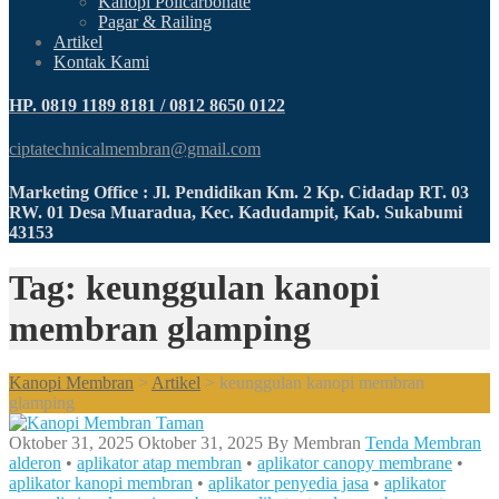
Kanopi Policarbonate
Pagar & Railing
Artikel
Kontak Kami
HP. 0819 1189 8181 / 0812 8650 0122
ciptatechnicalmembran@gmail.com
Marketing Office : Jl. Pendidikan Km. 2 Kp. Cidadap RT. 03
RW. 01 Desa Muaradua, Kec. Kadudampit, Kab. Sukabumi
43153
Tag: keunggulan kanopi
membran glamping
Kanopi Membran
>
Artikel
>
keunggulan kanopi membran
glamping
Oktober 31, 2025
Oktober 31, 2025
By
Membran
Tenda Membran
alderon
•
aplikator atap membran
•
aplikator canopy membrane
•
aplikator kanopi membran
•
aplikator penyedia jasa
•
aplikator