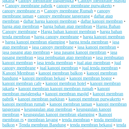
jakarta
•
canopy membrane majalengka
•
Canopy membrane Masjid
•
Canopy membrane pabrik
•
canopy membrane purwakerto
•
canopy membrane rs
•
Canopy membrane Rumah
•
canopy
membrane taman
•
canopy membrane tangerang
•
daftar atap
membran
•
daftar harga kanopi membran
•
daftar kanopi membran
•
harga atap membran
•
harga bahan atap membran
•
Harga Bahan
Canopy membrane
•
Harga bahan kanopi membran
•
harga bahan
tenda membran
•
harga canopy membrane
•
harga kanopi membran
•
harga kanopi membran glamping
•
harga tenda membran
•
jasa
atap membran
•
jasa canopy membrane
•
jasa kanopi membran
•
jasa pasang atap membran
•
jasa pasang kanopi membran
•
jasa
pasang membran
•
jasa pembuatan atap membran
•
jasa pembuatan
kanopi membran
•
jasa tenda membran
•
jual atap membran
•
jual
canopy membrane
•
jual kanopi membran
•
jual tenda membran
•
Kanopi Membran
•
kanopi membran balkon
•
kanopi membran
bandung
•
kanopi membran bekasi
•
kanopi membran bogor
•
kanopi membran cafe
•
kanopi membran hotel
•
kanopi membran
jakarta
•
kanopi membran kanopi membran rumah
•
kanopi
membran majalengka
•
kanopi membran masjid
•
kanopi membran
pabrik
•
kanopi membran parkiran
•
kanopi membran purwakerto
•
kanopi membran rumah
•
kanopi membran taman
•
kanopi membran
tangerang
•
keunggulan atap membran
•
keunggulan kanopi
membran
•
keunggulan kanopi membran glamping
•
lkanopi
membran rs
•
membran layang
•
tenda membran
•
tenda membran
balkon
•
Tenda membran Bandung
•
tenda membran bekassi
•
tenda