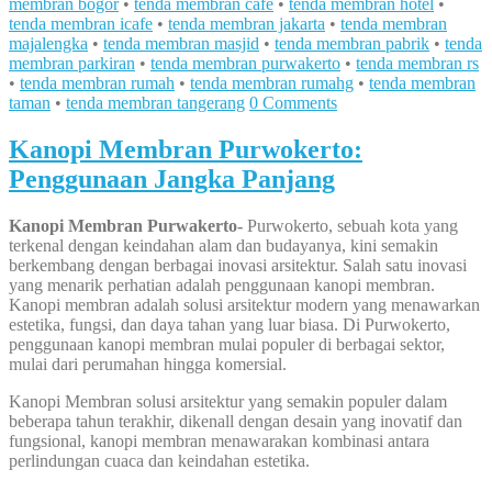
membran bogor
•
tenda membran cafe
•
tenda membran hotel
•
tenda membran icafe
•
tenda membran jakarta
•
tenda membran
majalengka
•
tenda membran masjid
•
tenda membran pabrik
•
tenda
membran parkiran
•
tenda membran purwakerto
•
tenda membran rs
•
tenda membran rumah
•
tenda membran rumahg
•
tenda membran
taman
•
tenda membran tangerang
0 Comments
Kanopi Membran Purwokerto:
Penggunaan Jangka Panjang
Kanopi Membran Purwakerto-
Purwokerto, sebuah kota yang
terkenal dengan keindahan alam dan budayanya, kini semakin
berkembang dengan berbagai inovasi arsitektur. Salah satu inovasi
yang menarik perhatian adalah penggunaan kanopi membran.
Kanopi membran adalah solusi arsitektur modern yang menawarkan
estetika, fungsi, dan daya tahan yang luar biasa. Di Purwokerto,
penggunaan kanopi membran mulai populer di berbagai sektor,
mulai dari perumahan hingga komersial.
Kanopi Membran solusi arsitektur yang semakin populer dalam
beberapa tahun terakhir, dikenall dengan desain yang inovatif dan
fungsional, kanopi membran menawarakan kombinasi antara
perlindungan cuaca dan keindahan estetika.