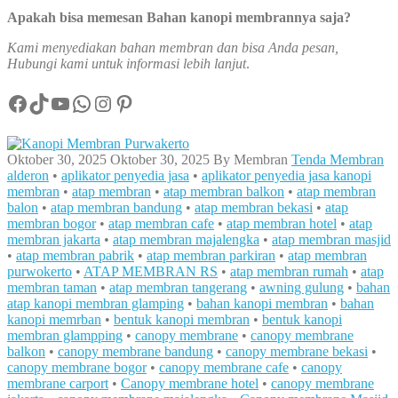
Apakah bisa memesan Bahan kanopi membrannya saja?
Kami menyediakan bahan membran dan bisa Anda pesan,
Hubungi kami untuk informasi lebih lanjut
.
Facebook
TikTok
YouTube
WhatsApp
Instagram
Pinterest
Oktober 30, 2025
Oktober 30, 2025
By
Membran
Tenda Membran
alderon
•
aplikator penyedia jasa
•
aplikator penyedia jasa kanopi
membran
•
atap membran
•
atap membran balkon
•
atap membran
balon
•
atap membran bandung
•
atap membran bekasi
•
atap
membran bogor
•
atap membran cafe
•
atap membran hotel
•
atap
membran jakarta
•
atap membran majalengka
•
atap membran masjid
•
atap membran pabrik
•
atap membran parkiran
•
atap membran
purwokerto
•
ATAP MEMBRAN RS
•
atap membran rumah
•
atap
membran taman
•
atap membran tangerang
•
awning gulung
•
bahan
atap kanopi membran glamping
•
bahan kanopi membran
•
bahan
kanopi memrban
•
bentuk kanopi membran
•
bentuk kanopi
membran glampping
•
canopy membrane
•
canopy membrane
balkon
•
canopy membrane bandung
•
canopy membrane bekasi
•
canopy membrane bogor
•
canopy membrane cafe
•
canopy
membrane carport
•
Canopy membrane hotel
•
canopy membrane