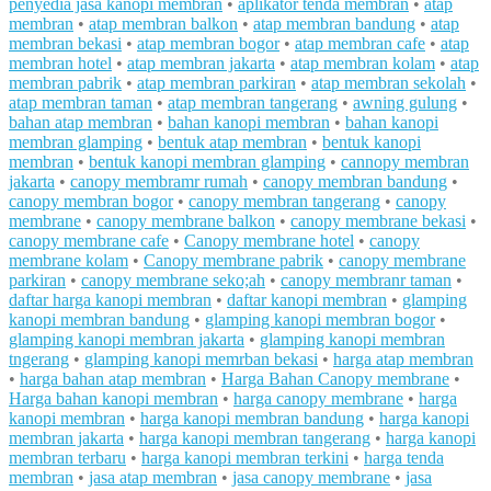
penyedia jasa kanopi membran
•
aplikator tenda membran
•
atap
membran
•
atap membran balkon
•
atap membran bandung
•
atap
membran bekasi
•
atap membran bogor
•
atap membran cafe
•
atap
membran hotel
•
atap membran jakarta
•
atap membran kolam
•
atap
membran pabrik
•
atap membran parkiran
•
atap membran sekolah
•
atap membran taman
•
atap membran tangerang
•
awning gulung
•
bahan atap membran
•
bahan kanopi membran
•
bahan kanopi
membran glamping
•
bentuk atap membran
•
bentuk kanopi
membran
•
bentuk kanopi membran glamping
•
cannopy membran
jakarta
•
canopy membramr rumah
•
canopy membran bandung
•
canopy membran bogor
•
canopy membran tangerang
•
canopy
membrane
•
canopy membrane balkon
•
canopy membrane bekasi
•
canopy membrane cafe
•
Canopy membrane hotel
•
canopy
membrane kolam
•
Canopy membrane pabrik
•
canopy membrane
parkiran
•
canopy membrane seko;ah
•
canopy membranr taman
•
daftar harga kanopi membran
•
daftar kanopi membran
•
glamping
kanopi membran bandung
•
glamping kanopi membran bogor
•
glamping kanopi membran jakarta
•
glamping kanopi membran
tngerang
•
glamping kanopi memrban bekasi
•
harga atap membran
•
harga bahan atap membran
•
Harga Bahan Canopy membrane
•
Harga bahan kanopi membran
•
harga canopy membrane
•
harga
kanopi membran
•
harga kanopi membran bandung
•
harga kanopi
membran jakarta
•
harga kanopi membran tangerang
•
harga kanopi
membran terbaru
•
harga kanopi membran terkini
•
harga tenda
membran
•
jasa atap membran
•
jasa canopy membrane
•
jasa