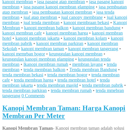
kanopi membran
•
jasa pasang atap membran
•
jasa pasang kanopi
membran
•
jasa pasang kanopi membran glamping
•
jasa pembuatan
atap membran
•
jasa pembuatan kanopi membran
•
jasa tenda
membran
•
jual atap membran
•
jual canopy membrane
•
jual kanopi
membran
•
jual tenda membran
•
kanopi membraan bekasi
•
Kanopi
Membran
•
kanopi membran balkon
•
kanopi membran bandung
•
kanopi membran cafe
•
kanopi membran harga
•
kanopi membran
hotel
•
kanopi membran jakarta
•
kanopi membran kolam
•
kanopi
membran pabrik
•
kanopi membran parkiran
•
kanopi membran
Sekolah
•
kanopi membran taman
•
kanopi membran tangerang
•
kanopi memrban bogor
•
keunggulan kanopi membran
•
keunggulan kanopi membran glamping
•
keunggulan tenda
membran
•
lkanopi membran rumah
•
membran layang
•
tenda
membran
•
tenda membran balkon
•
Tenda membran Bandung
•
tenda membran bekasi
•
tenda membran bogor
•
tenda membran
cafe
•
tenda membran harga
•
tenda membran hotel
•
tenda
membran jakarta
•
tenda membran masjid
•
tenda membran pabrik
•
tenda membran parkiran
•
tenda membran rumah
•
tenda mmebran
tangerang
0 Comments
Kanopi Membran Taman: Harga Kanopi
Membran Per Meter
Kanopi Membran Taman-
Kanopi membran taman adalah solusi