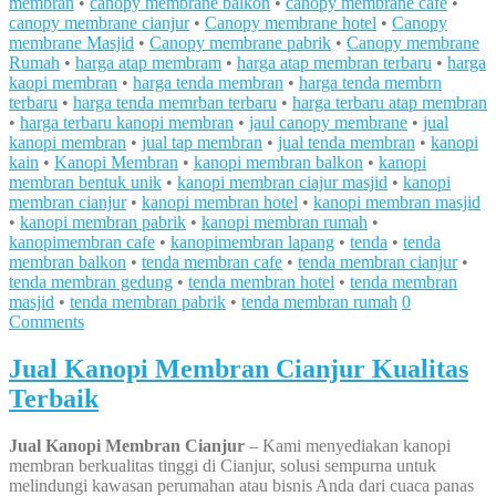
membran
•
canopy membrane balkon
•
canopy membrane cafe
•
canopy membrane cianjur
•
Canopy membrane hotel
•
Canopy
membrane Masjid
•
Canopy membrane pabrik
•
Canopy membrane
Rumah
•
harga atap membram
•
harga atap membran terbaru
•
harga
kaopi membran
•
harga tenda membran
•
harga tenda membrn
terbaru
•
harga tenda memrban terbaru
•
harga terbaru atap membran
•
harga terbaru kanopi membran
•
jaul canopy membrane
•
jual
kanopi membran
•
jual tap membran
•
jual tenda membran
•
kanopi
kain
•
Kanopi Membran
•
kanopi membran balkon
•
kanopi
membran bentuk unik
•
kanopi membran ciajur masjid
•
kanopi
membran cianjur
•
kanopi membran hotel
•
kanopi membran masjid
•
kanopi membran pabrik
•
kanopi membran rumah
•
kanopimembran cafe
•
kanopimembran lapang
•
tenda
•
tenda
membran balkon
•
tenda membran cafe
•
tenda membran cianjur
•
tenda membran gedung
•
tenda membran hotel
•
tenda membran
masjid
•
tenda membran pabrik
•
tenda membran rumah
0
Comments
Jual Kanopi Membran Cianjur Kualitas
Terbaik
Jual Kanopi Membran Cianjur
– Kami menyediakan kanopi
membran berkualitas tinggi di Cianjur, solusi sempurna untuk
melindungi kawasan perumahan atau bisnis Anda dari cuaca panas