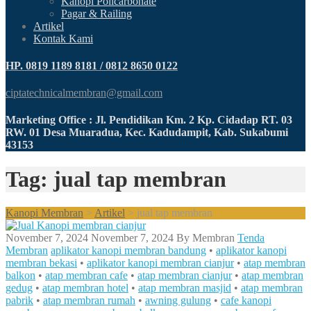
Kanopi Policarbonate
Pagar & Railing
Artikel
Kontak Kami
HP. 0819 1189 8181 / 0812 8650 0122
ciptatechnicalmembran@gmail.com
Marketing Office : Jl. Pendidikan Km. 2 Kp. Cidadap RT. 03
RW. 01 Desa Muaradua, Kec. Kadudampit, Kab. Sukabumi
43153
Tag: jual tap membran
Kanopi Membran
>
Artikel
>
jual tap membran
November 7, 2024
November 7, 2024
By
Membran
Tenda
Membran
aplikator kanopi membran bandung
•
aplikator kanopi
membran bekasi
•
aplikator kanopi membran cianjur
•
atap membran
balkon
•
atap membran cafe
•
atap membran cianjur
•
atap membran
gedug
•
atap membran hotel
•
atap membran masjid
•
atap membran
pabrik
•
atap membran rumah
•
awning gulung
•
cafe kanopi