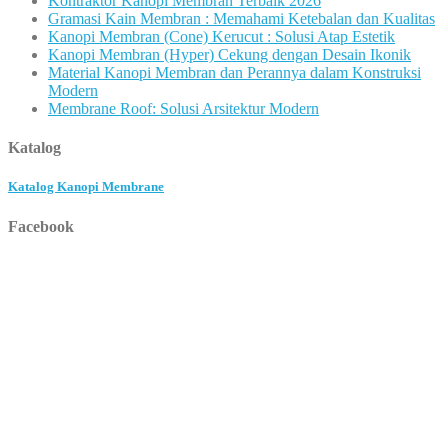
Kontraktor Kanopi Membran Terbaik 2026
Gramasi Kain Membran : Memahami Ketebalan dan Kualitas
Kanopi Membran (Cone) Kerucut : Solusi Atap Estetik
Kanopi Membran (Hyper) Cekung dengan Desain Ikonik
Material Kanopi Membran dan Perannya dalam Konstruksi
Modern
Membrane Roof: Solusi Arsitektur Modern
Katalog
Katalog Kanopi Membrane
Facebook