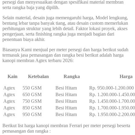
persegi dan menyesuaikan dengan spesifikasi material membran
serta rangka baja yang dipilih.
Selain material, desain juga memengaruhi harga, Model lengkung,
bentang lebar tanpa banyak tiang, atau desain custom memerlukan
perhitungan struktur yang lebih detail. Faktor lokasi proyek, akses
pengerjaan, serta finishing rangka juga menjadi bagian dari
penentuan biaya akhir.
Biasanya Kami menjual per meter persegi dan harga berikut sudah
termasuk jasa pemasangan dan rangka besi berikut adalah harga
kanopi membran Agtex terbaru 2026:
Kain
Ketebalan
Rangka
Harga
Agtex
550 GSM
Besi Hitam
Rp. 950.000-1.200.000
Agtex
650 GSM
Besi Hitam
Rp. 1.200.000-1.450.0
Agtex
750 GSM
Besi Hitam
Rp. 1.450.000-1.700.0
Agtex
850 GSM
Besi Hitam
Rp. 1.700.000-1.950.0
Agtex
950 GSM
Besi Hitam
Rp. 1.950.000-2.200.0
Berikut list harga kanopi membran Ferrari per meter persegi beserta
pemasangan dan rangka :