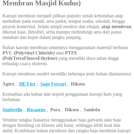
Membran Masjid Kudus)
Kanopi membran menjadi pilihan populer untuk kebutuhan atap
tambahan pada rumah, area parkir, tempat usaha, sekolah, hingga
proyek komersial. Selain tampil modern dan elegan,
atap membran
dikenal kuat, fleksibel, serta mampu melindungi area dari panas
matahari dan hujan dalam jangka panjang.
Bahan kanopi membran umumnya menggunakan material berbasis
PVC (Polyvinyl Chloride)
atau
PTFE
(PolyTetraFluoroEthylene)
yang memiliki daya tahan tinggi
terhadap cuaca ekstrem.
Kanopi membran sendiri memiliki beberapa jenis bahan diantaranya:
Agtex
,
HEYtex
,
Sage Ferrari
,
Diksen
Kemudian ada bahan lain seperti penggunaan
kanopi kain
yang
berbahan:
Sunbrella
,
Recasens
,
Para
,
Diksen
,
Sauleda
Struktur rangka biasanya menggunakan baja galvanis atau baja
dengan finishing cat khusus anti karat, sehingga lebih kuat dan
stabil, Kombinasi bahan membran dan rangka baja membuat kanopi