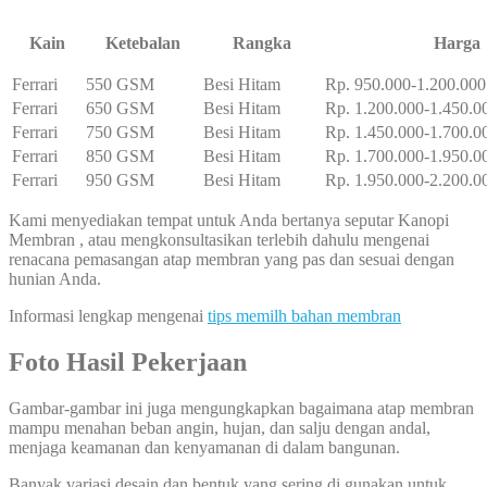
Kain
Ketebalan
Rangka
Harga
Ferrari
550 GSM
Besi Hitam
Rp. 950.000-1.200.000
Ferrari
650 GSM
Besi Hitam
Rp. 1.200.000-1.450.0
Ferrari
750 GSM
Besi Hitam
Rp. 1.450.000-1.700.0
Ferrari
850 GSM
Besi Hitam
Rp. 1.700.000-1.950.0
Ferrari
950 GSM
Besi Hitam
Rp. 1.950.000-2.200.0
Kami menyediakan tempat untuk Anda bertanya seputar Kanopi
Membran , atau mengkonsultasikan terlebih dahulu mengenai
renacana pemasangan atap membran yang pas dan sesuai dengan
hunian Anda.
Informasi lengkap mengenai
tips memilh bahan membran
Foto Hasil Pekerjaan
Gambar-gambar ini juga mengungkapkan bagaimana atap membran
mampu menahan beban angin, hujan, dan salju dengan andal,
menjaga keamanan dan kenyamanan di dalam bangunan.
Banyak variasi desain dan bentuk yang sering di gunakan untuk