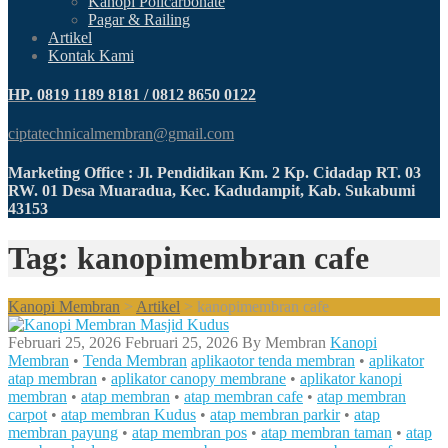
Kanopi Policarbonate
Pagar & Railing
Artikel
Kontak Kami
HP. 0819 1189 8181 / 0812 8650 0122
ciptatechnicalmembran@gmail.com
Marketing Office : Jl. Pendidikan Km. 2 Kp. Cidadap RT. 03
RW. 01 Desa Muaradua, Kec. Kadudampit, Kab. Sukabumi
43153
Tag: kanopimembran cafe
Kanopi Membran
>
Artikel
>
kanopimembran cafe
Februari 25, 2026
Februari 25, 2026
By
Membran
Kanopi
Membran
•
Tenda Membran
aplikaotor tenda membran
•
aplikator
atap membran
•
aplikator canopy membrane
•
aplikator kanopi
membran
•
atap membran
•
atap membran cafe
•
atap membran
carpot
•
atap membran Kudus
•
atap membran parkir
•
atap
membran payung
•
atap membran pos
•
atap membran taman
•
atap