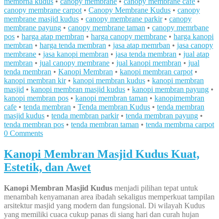
membrna kudus
•
canopy membrane
•
canopy membrane cafe
•
canopy membrane carpot
•
Canopy Membrane Kudus
•
canopy
membrane masjid kudus
•
canopy membrane parkir
•
canopy
membrane payung
•
canopy membrane taman
•
canopy memrbane
pos
•
harga atap membran
•
harga canopy membrane
•
harga kanopi
membran
•
harga tenda membran
•
jasa atap memrban
•
jasa canopy
membrane
•
jasa kanopi membran
•
jasa tenda membran
•
jual atap
membran
•
jual canopy membrane
•
jual kanopi membran
•
jual
tenda membran
•
Kanopi Membran
•
kanopi membran carpot
•
kanopi membran kir
•
kanopi membran kudus
•
kanopi membran
masjid
•
kanopi membran masjid kudus
•
kanopi membran payung
•
kanopi membran pos
•
kanopi membran taman
•
kanopimembran
cafe
•
tenda membran
•
Tenda membran Kudus
•
tenda membran
masjid kudus
•
tenda membran parkir
•
tenda membran payung
•
tenda membran pos
•
tenda membran taman
•
tenda membrna carpot
0 Comments
Kanopi Membran Masjid Kudus Kuat,
Estetik, dan Awet
Kanopi Membran Masjid Kudus
menjadi pilihan tepat untuk
menambah kenyamanan area ibadah sekaligus memperkuat tampilan
arsitektur masjid yang modern dan fungsional. Di wilayah Kudus
yang memiliki cuaca cukup panas di siang hari dan curah hujan