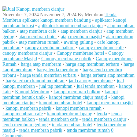
November 7, 2024
November 7, 2024
By
Membran
Tenda
Membran
aplikator kanopi membran bandung
•
aplikator kanopi
membran bekasi
•
aplikator kanopi membran cianjur
•
atap membran
balkon
•
atap membran cafe
•
atap membran cianjur
•
atap membran
gedug
•
atap membran hotel
•
atap membran masjid
•
atap membran
pabrik
•
atap membran rumah
•
awning gulung
•
cafe kanopi
membran
•
canopy membrane balkon
•
canopy membrane cafe
•
canopy membrane cianjur
•
Canopy membrane hotel
•
Canopy
membrane Masjid
•
Canopy membrane pabrik
•
Canopy membrane
Rumah
•
harga atap membram
•
harga atap membran terbaru
•
harga
kaopi membran
•
harga tenda membran
•
harga tenda membrn
terbaru
•
harga tenda memrban terbaru
•
harga terbaru atap membran
•
harga terbaru kanopi membran
•
jaul canopy membrane
•
jual
kanopi membran
•
jual tap membran
•
jual tenda membran
•
kanopi
kain
•
Kanopi Membran
•
kanopi membran balkon
•
kanopi
membran bentuk unik
•
kanopi membran ciajur masjid
•
kanopi
membran cianjur
•
kanopi membran hotel
•
kanopi membran masjid
•
kanopi membran pabrik
•
kanopi membran rumah
•
kanopimembran cafe
•
kanopimembran lapang
•
tenda
•
tenda
membran balkon
•
tenda membran cafe
•
tenda membran cianjur
•
tenda membran gedung
•
tenda membran hotel
•
tenda membran
masjid
•
tenda membran pabrik
•
tenda membran rumah
0
Comments