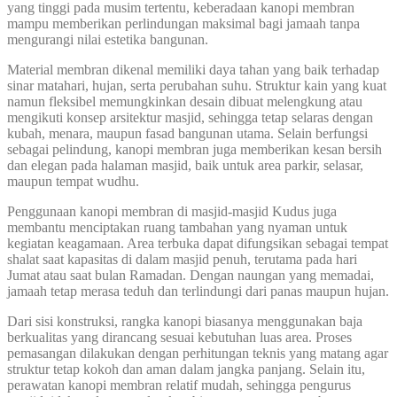
yang tinggi pada musim tertentu, keberadaan kanopi membran
mampu memberikan perlindungan maksimal bagi jamaah tanpa
mengurangi nilai estetika bangunan.
Material membran dikenal memiliki daya tahan yang baik terhadap
sinar matahari, hujan, serta perubahan suhu. Struktur kain yang kuat
namun fleksibel memungkinkan desain dibuat melengkung atau
mengikuti konsep arsitektur masjid, sehingga tetap selaras dengan
kubah, menara, maupun fasad bangunan utama. Selain berfungsi
sebagai pelindung, kanopi membran juga memberikan kesan bersih
dan elegan pada halaman masjid, baik untuk area parkir, selasar,
maupun tempat wudhu.
Penggunaan kanopi membran di masjid-masjid Kudus juga
membantu menciptakan ruang tambahan yang nyaman untuk
kegiatan keagamaan. Area terbuka dapat difungsikan sebagai tempat
shalat saat kapasitas di dalam masjid penuh, terutama pada hari
Jumat atau saat bulan Ramadan. Dengan naungan yang memadai,
jamaah tetap merasa teduh dan terlindungi dari panas maupun hujan.
Dari sisi konstruksi, rangka kanopi biasanya menggunakan baja
berkualitas yang dirancang sesuai kebutuhan luas area. Proses
pemasangan dilakukan dengan perhitungan teknis yang matang agar
struktur tetap kokoh dan aman dalam jangka panjang. Selain itu,
perawatan kanopi membran relatif mudah, sehingga pengurus