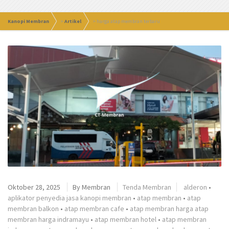
Kanopi Membran
>
Artikel
>
harga atap membran terbaru
Oktober 28, 2025
By
Membran
Tenda Membran
alderon
•
aplikator penyedia jasa kanopi membran
•
atap membran
•
atap
membran balkon
•
atap membran cafe
•
atap membran harga atap
membran harga indramayu
•
atap membran hotel
•
atap membran