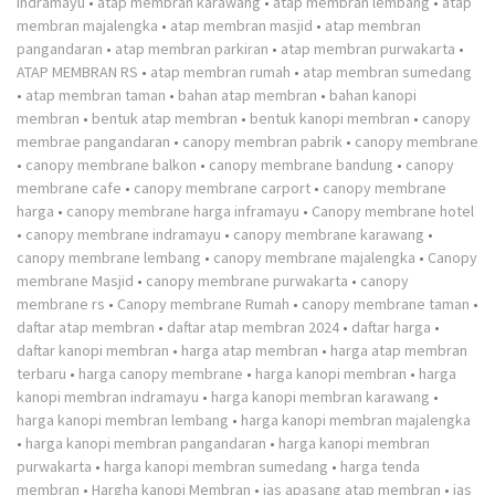
indramayu
•
atap membran karawang
•
atap membran lembang
•
atap
membran majalengka
•
atap membran masjid
•
atap membran
pangandaran
•
atap membran parkiran
•
atap membran purwakarta
•
ATAP MEMBRAN RS
•
atap membran rumah
•
atap membran sumedang
•
atap membran taman
•
bahan atap membran
•
bahan kanopi
membran
•
bentuk atap membran
•
bentuk kanopi membran
•
canopy
membrae pangandaran
•
canopy membran pabrik
•
canopy membrane
•
canopy membrane balkon
•
canopy membrane bandung
•
canopy
membrane cafe
•
canopy membrane carport
•
canopy membrane
harga
•
canopy membrane harga inframayu
•
Canopy membrane hotel
•
canopy membrane indramayu
•
canopy membrane karawang
•
canopy membrane lembang
•
canopy membrane majalengka
•
Canopy
membrane Masjid
•
canopy membrane purwakarta
•
canopy
membrane rs
•
Canopy membrane Rumah
•
canopy membrane taman
•
daftar atap membran
•
daftar atap membran 2024
•
daftar harga
•
daftar kanopi membran
•
harga atap membran
•
harga atap membran
terbaru
•
harga canopy membrane
•
harga kanopi membran
•
harga
kanopi membran indramayu
•
harga kanopi membran karawang
•
harga kanopi membran lembang
•
harga kanopi membran majalengka
•
harga kanopi membran pangandaran
•
harga kanopi membran
purwakarta
•
harga kanopi membran sumedang
•
harga tenda
membran
•
Hargha kanopi Membran
•
jas apasang atap membran
•
jas