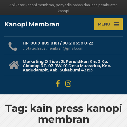
Aplikator kanopi membran, penyedia bahan dan jasa pembuatan
kanopi
Kanopi Membran
MENU
HP. 0819 1189 8181 / 0812 8650 0122
ciptatechnicalmembran@gmail.com
Marketing Office : Jl. Pendidikan Km. 2 Kp.
Cidadap RT. 03 RW. 01 Desa Muaradua, Kec.
Kadudampit, Kab. Sukabumi 43153
Tag: kain press kanopi
membran