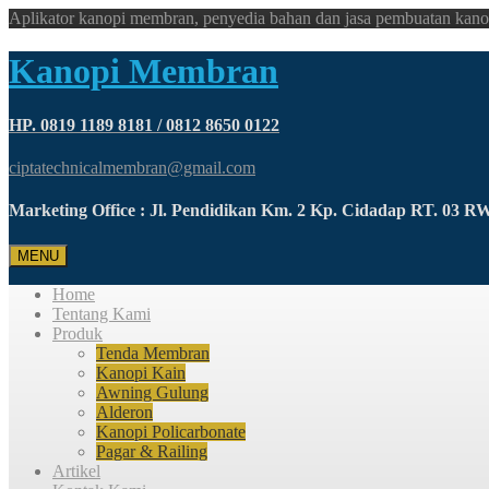
Aplikator kanopi membran, penyedia bahan dan jasa pembuatan kano
Kanopi Membran
HP. 0819 1189 8181 / 0812 8650 0122
ciptatechnicalmembran@gmail.com
Marketing Office : Jl. Pendidikan Km. 2 Kp. Cidadap RT. 03 
MENU
Home
Tentang Kami
Produk
Tenda Membran
Kanopi Kain
Awning Gulung
Alderon
Kanopi Policarbonate
Pagar & Railing
Artikel