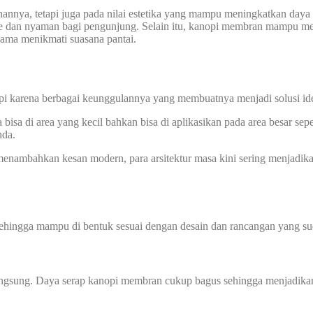
annya, tetapi juga pada nilai estetika yang mampu meningkatkan daya
e dan nyaman bagi pengunjung. Selain itu, kanopi membran mampu me
ama menikmati suasana pantai.
pi karena berbagai keunggulannya yang membuatnya menjadi solusi ideal
sa di area yang kecil bahkan bisa di aplikasikan pada area besar sepe
nda.
nambahkan kesan modern, para arsitektur masa kini sering menjadik
sehingga mampu di bentuk sesuai dengan desain dan rancangan yang sud
angsung. Daya serap kanopi membran cukup bagus sehingga menjadikan