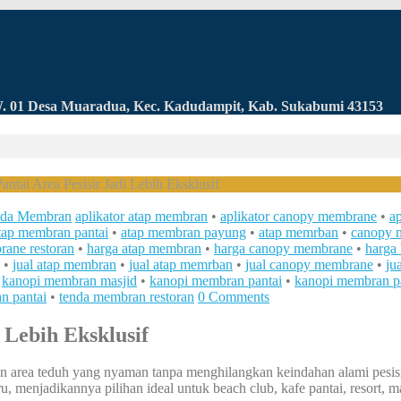
RW. 01 Desa Muaradua, Kec. Kadudampit, Kab. Sukabumi 43153
tai Area Pesisir Jadi Lebih Eksklusif
da Membran
aplikator atap membran
•
aplikator canopy membrane
•
a
tap membran pantai
•
atap membran payung
•
atap memrban
•
canopy 
ane restoran
•
harga atap membran
•
harga canopy membrane
•
harga
•
jual atap membran
•
jual atap memrban
•
jual canopy membrane
•
ju
•
kanopi membran masjid
•
kanopi membran pantai
•
kanopi membran 
n pantai
•
tenda membran restoran
0 Comments
 Lebih Eksklusif
an area teduh yang nyaman tanpa menghilangkan keindahan alami pesis
 menjadikannya pilihan ideal untuk beach club, kafe pantai, resort, m