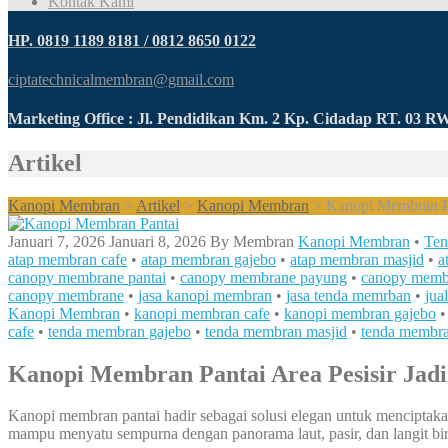
Kontak Kami
HP. 0819 1189 8181 / 0812 8650 0122
ciptatechnicalmembran@gmail.com
Marketing Office : Jl. Pendidikan Km. 2 Kp. Cidadap RT. 03 
Artikel
Kanopi Membran
>
Artikel
>
Kanopi Membran
>
Kanopi Membran Pan
Januari 7, 2026
Januari 8, 2026
By
Membran
Kanopi Membran
•
Ten
atap membran cafe
•
atap membran gajebo
•
atap membran masjid
•
a
canopy membrane pantai
•
canopy membrane payung
•
canopy membr
canopy membrane
•
jasa kanopi membran
•
jasa tenda memrban
•
jual
Kanopi Membran
•
kanopi membran cafe
•
kanopi membran gajebo
cafe
•
tenda membran gajebo
•
tenda membran masjid
•
tenda membra
Kanopi Membran Pantai Area Pesisir Jadi
Kanopi membran pantai hadir sebagai solusi elegan untuk menciptak
mampu menyatu sempurna dengan panorama laut, pasir, dan langit biru,