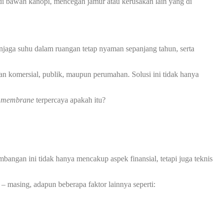
 bawah kanopi, mencegah jamur atau kerusakan lain yang di
jaga suhu dalam ruangan tetap nyaman sepanjang tahun, serta
an komersial, publik, maupun perumahan. Solusi ini tidak hanya
i membrane
terpercaya apakah itu?
angan ini tidak hanya mencakup aspek finansial, tetapi juga teknis
– masing, adapun beberapa faktor lainnya seperti: