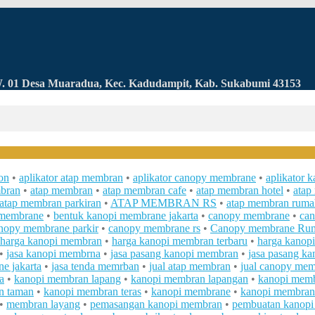
RW. 01 Desa Muaradua, Kec. Kadudampit, Kab. Sukabumi 43153
on
•
aplikator atap membran
•
aplikator canopy membrane
•
aplikator 
mbran
•
atap membran
•
atap membran cafe
•
atap membran hotel
•
atap
atap membran parkiran
•
ATAP MEMBRAN RS
•
atap membran ruma
 membrane
•
bentuk kanopi membrane jakarta
•
canopy membrane
•
can
nopy membrane parkir
•
canopy membrane rs
•
Canopy membrane Ru
harga kanopi membran
•
harga kanopi membran terbaru
•
harga kanopi
•
jasa kanopi membrna
•
jasa pasang kanopi membran
•
jasa pasang ka
e jakarta
•
jasa tenda memrban
•
jual atap membran
•
jual canopy me
a
•
kanopi membran lapang
•
kanopi membran lapangan
•
kanopi memb
n taman
•
kanopi membran teras
•
kanopi membrane
•
kanopi membran
•
membran layang
•
pemasangan kanopi membran
•
pembuatan kanop