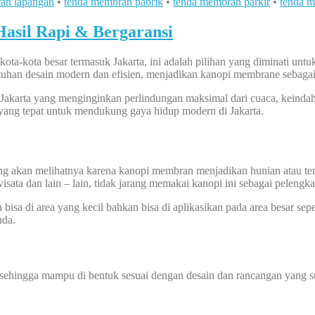
an lapangan
•
tenda membran pabrik
•
tenda membran parkir
•
tenda m
asil Rapi & Bergaransi
ta-kota besar termasuk Jakarta, ini adalah pilihan yang diminati untuk
tuhan desain modern dan efisien, menjadikan kanopi membrane sebagai so
Jakarta yang menginginkan perlindungan maksimal dari cuaca, keindah
n yang tepat untuk mendukung gaya hidup modern di Jakarta.
yang akan melihatnya karena kanopi membran menjadikan hunian atau t
wisata dan lain – lain, tidak jarang memakai kanopi ini sebagai pelengk
sa di area yang kecil bahkan bisa di aplikasikan pada area besar sepe
nda.
 sehingga mampu di bentuk sesuai dengan desain dan rancangan yang su