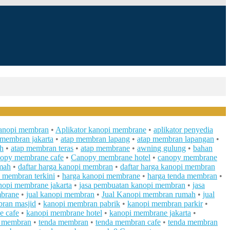
kanopi membran
•
Aplikator kanopi membrane
•
aplikator penyedia
 membran jakarta
•
atap membran lapang
•
atap membran lapangan
•
h
•
atap membran teras
•
atap membrane
•
awning gulung
•
bahan
opy membrane cafe
•
Canopy membrane hotel
•
canopy membrane
mah
•
daftar harga kanopi membran
•
daftar harga kanopi membran
 membran terkini
•
harga kanopi membrane
•
harga tenda membran
•
nopi membrane jakarta
•
jasa pembuatan kanopi membran
•
jasa
mbrane
•
jual kanopi membran
•
Jual Kanopi membran rumah
•
jual
ran masjid
•
kanopi membran pabrik
•
kanopi membran parkir
•
e cafe
•
kanopi membrane hotel
•
kanopi membrane jakarta
•
i membran
•
tenda membran
•
tenda membran cafe
•
tenda membran