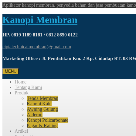
Aplikator kanopi membran, penyedia bahan dan jasa pembuatan kano
Kanopi Membran
HP. 0819 1189 8181 / 0812 8650 0122
ciptatechnicalmembran@gmail.com
Marketing Office : Jl. Pendidikan Km. 2 Kp. Cidadap RT. 03 
MENU
Home
Tentang Kami
Produk
Tenda Membran
Kanopi Kain
Awning Gulung
Alderon
Kanopi Policarbonate
Pagar & Railing
Artikel