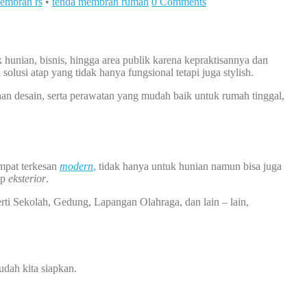
embran rs
•
tenda membran rumah
0 Comments
 hunian, bisnis, hingga area publik karena kepraktisannya dan
lusi atap yang tidak hanya fungsional tetapi juga stylish.
an desain, serta perawatan yang mudah baik untuk rumah tinggal,
empat terkesan
modern
,
tidak hanya untuk hunian namun bisa juga
ap
eksterior
.
rti Sekolah, Gedung, Lapangan Olahraga, dan lain – lain,
dah kita siapkan.