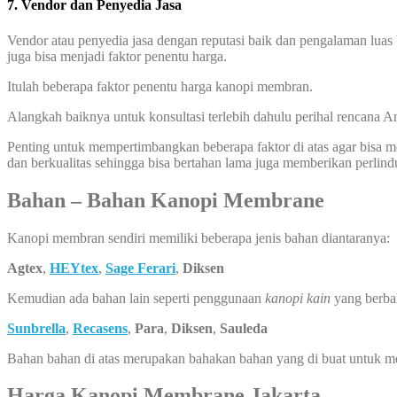
7. Vendor dan Penyedia Jasa
Vendor atau penyedia jasa dengan reputasi baik dan pengalaman luas 
juga bisa menjadi faktor penentu harga.
Itulah beberapa faktor penentu harga kanopi membran.
Alangkah baiknya untuk konsultasi terlebih dahulu perihal rencana
Penting untuk mempertimbangkan beberapa faktor di atas agar bisa
dan berkualitas sehingga bisa bertahan lama juga memberikan perlin
Bahan – Bahan Kanopi Membrane
Kanopi membran sendiri memiliki beberapa jenis bahan diantaranya:
Agtex
,
HEYtex
,
Sage Ferari
,
Diksen
Kemudian ada bahan lain seperti penggunaan
kanopi kain
yang berba
Sunbrella
,
Recasens
,
Para
,
Diksen
,
Sauleda
Bahan bahan di atas merupakan bahakan bahan yang di buat untuk 
Harga Kanopi Membrane Jakarta