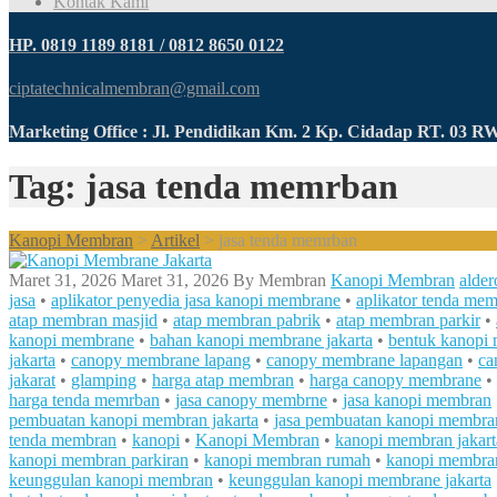
Kontak Kami
HP. 0819 1189 8181 / 0812 8650 0122
ciptatechnicalmembran@gmail.com
Marketing Office : Jl. Pendidikan Km. 2 Kp. Cidadap RT. 03 
Tag: jasa tenda memrban
Kanopi Membran
>
Artikel
>
jasa tenda memrban
Maret 31, 2026
Maret 31, 2026
By
Membran
Kanopi Membran
alder
jasa
•
aplikator penyedia jasa kanopi membrane
•
aplikator tenda me
atap membran masjid
•
atap membran pabrik
•
atap membran parkir
•
kanopi membrane
•
bahan kanopi membrane jakarta
•
bentuk kanopi
jakarta
•
canopy membrane lapang
•
canopy membrane lapangan
•
ca
jakarat
•
glamping
•
harga atap membran
•
harga canopy membrane
•
harga tenda memrban
•
jasa canopy membrne
•
jasa kanopi membran
pembuatan kanopi membran jakarta
•
jasa pembuatan kanopi membran
tenda membran
•
kanopi
•
Kanopi Membran
•
kanopi membran jakart
kanopi membran parkiran
•
kanopi membran rumah
•
kanopi membra
keunggulan kanopi membran
•
keunggulan kanopi membrane jakarta