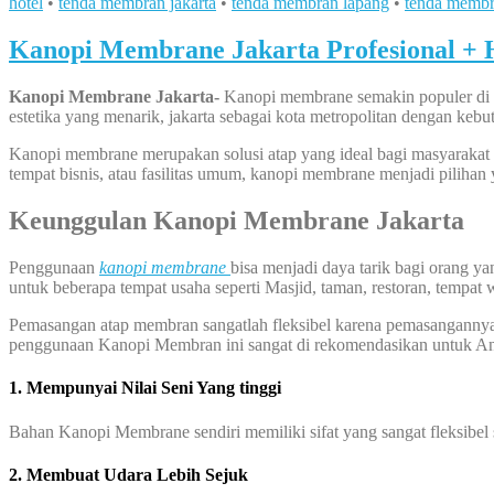
hotel
•
tenda membran jakarta
•
tenda membran lapang
•
tenda membr
Kanopi Membrane Jakarta Profesional + H
Kanopi Membrane Jakarta-
Kanopi membrane semakin populer di ko
estetika yang menarik, jakarta sebagai kota metropolitan dengan kebu
Kanopi membrane merupakan solusi atap yang ideal bagi masyarakat 
tempat bisnis, atau fasilitas umum, kanopi membrane menjadi piliha
Keunggulan Kanopi Membrane Jakarta
Penggunaan
kanopi membrane
bisa menjadi daya tarik bagi orang 
untuk beberapa tempat usaha seperti Masjid, taman, restoran, tempat 
Pemasangan atap membran sangatlah fleksibel karena pemasangannya bi
penggunaan Kanopi Membran ini sangat di rekomendasikan untuk A
1. Mempunyai Nilai Seni Yang tinggi
Bahan Kanopi Membrane sendiri memiliki sifat yang sangat fleksibel
2. Membuat Udara Lebih Sejuk