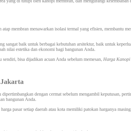
 yang di tutupi oleh kanopi membran, dan mengurangi kelembaban di
n atap membran menawarkan isolasi termal yang efisien, membantu men
 sangat baik untuk berbagai kebutuhan arsitektur, baik untuk keperlu
ah nilai estetika dan ekonomi bagi bangunan Anda.
u sendiri, bisa dijadikan acuan Anda sebelum memesan,
Harga Kanop
Jakarta
u dipertimbangkan dengan cermat sebelum mengambil keputusan, pertimb
uhan bangunan Anda.
harga pasar setiap daerah atau kota memiliki patokan harganya masing 