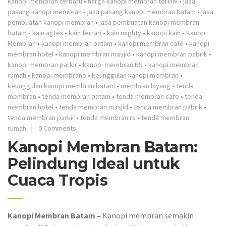
kanopi membran terbaru
•
harga kanopi membran terkini
•
jasa
pasang kanopi membran
•
jasa pasang kanopi membran batam
•
jasa
pembuatan kanopi membran
•
jasa pembuatan kanopi membran
batam
•
kain agtex
•
kain ferrari
•
kain mighty
•
kanopi kain
•
Kanopi
Membran
•
kanopi membran batam
•
kanopi membran cafe
•
kanopi
membran hotel
•
kanopi membran masjid
•
kanopi membran pabrik
•
kanopi membran parkir
•
kanopi membran RS
•
kanopi membran
rumah
•
kanopi membrane
•
keunggulan kanopi membran
•
keunggulan kanopi membran batam
•
membran layang
•
tenda
membran
•
tenda membran batam
•
tenda membran cafe
•
tenda
membran hotel
•
tenda membran masjid
•
tenda membran pabrik
•
tenda membran parkir
•
tenda membran rs
•
tenda membran
rumah
0 Comments
Kanopi Membran Batam:
Pelindung Ideal untuk
Cuaca Tropis
Kanopi Membran Batam –
Kanopi membran semakin