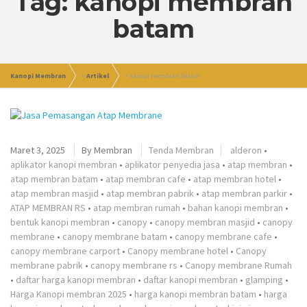
Tag: kanopi membran
batam
Kanopi Membran
>
Artikel
>
kanopi membran batam
Maret 3, 2025
By
Membran
Tenda Membran
alderon
•
aplikator kanopi membran
•
aplikator penyedia jasa
•
atap membran
•
atap membran batam
•
atap membran cafe
•
atap membran hotel
•
atap membran masjid
•
atap membran pabrik
•
atap membran parkir
•
ATAP MEMBRAN RS
•
atap membran rumah
•
bahan kanopi membran
•
bentuk kanopi membran
•
canopy
•
canopy membran masjid
•
canopy
membrane
•
canopy membrane batam
•
canopy membrane cafe
•
canopy membrane carport
•
Canopy membrane hotel
•
Canopy
membrane pabrik
•
canopy membrane rs
•
Canopy membrane Rumah
•
daftar harga kanopi membran
•
daftar kanopi membran
•
glamping
•
Harga Kanopi membran 2025
•
harga kanopi membran batam
•
harga