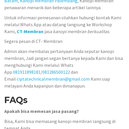
Batam,
Kanopi Membran Palembang,
Kanopi Membran
penawaran menarik dan beberapa artikel lainnya.
Untuk informasi pemesanan silahkan hubungi kontak Kami
melalui Whats App atau datang langsung ke Workshop
Kami,
CT-Membran
jasa
kanopi membran berkualitas
.
Segera pesan di CT- Membran
Admin akan membalas pertanyaan Anda seputar kanopi
membran, Jadi jangan segan bertanya kepada Kami dan bisa
menghubungi Kami melalui: Whats
App
081911898181
/
081286500122
dan
Email
ciptatechnicalmembran@gmail.com
Kami siap
melayani Anda kapanpun dan dimanapun.
FAQs
Apakah bisa memesan jasa pasang?
Bisa, Kami bisa memasang kanopi membran langsung di
tempat Anda.