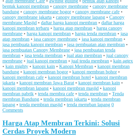
•
atap membrane Cafe
•
awning gulung
•
bentuk atap kanopi
•
bentuk kanopi membran
•
canopy membrane
•
canopy membrane
bandung
•
canopy membrane bogor
•
canopy membrane cafe
•
canopy membrane jakarta
•
canopy membrane lapang
•
Canopy
membrane Masjid
•
daftar harga kanopi membran
•
daftar harga
kanopi membran terbaru
•
harga atap membran
•
harga canopy
membrane
•
harga kanopi membran
•
harga tenda membran
•
jasa
atap membran
•
jasa canopy membrane
•
jasa kanopi membran
•
jasa pembuata kanopi membran
•
jasa pembuatan atap membran
•
jasa pembuatan Canopy Membrane
•
jasa pembuatan tenda
membran
•
jasa tenda membran
•
jual atap membran
•
jual canopy
membrane
•
jual kanopi membran
•
jual tenda membran
•
kain agtex
•
kain mighty
•
kanopi kain
•
Kanopi Membran
•
kanopi membran
bandung
•
kanopi membran bogor
•
kanopi membran bohor
•
kanopi membran cafe
•
kanopi membran hotel
•
kanopi membran
jakarta
•
kanopi membran Jawa Barat
•
kanopi membran kain
•
kanopi membran lapang
•
kanopi membran masjid
•
kanopi
membran pabrik
•
tenda membra cafe
•
tenda membran
•
Tenda
membran Bandung
•
tenda membran jakarta
•
tenda membran
lapang
•
tenda membran masjid
•
tenda memrban lapang
0
Comments
Harga Atap Membran Terkini: Solusi
Cerdas Proyek Modern