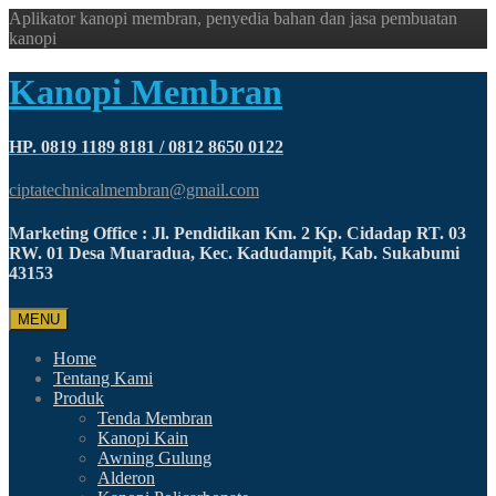
Aplikator kanopi membran, penyedia bahan dan jasa pembuatan
kanopi
Kanopi Membran
HP. 0819 1189 8181 / 0812 8650 0122
ciptatechnicalmembran@gmail.com
Marketing Office : Jl. Pendidikan Km. 2 Kp. Cidadap RT. 03
RW. 01 Desa Muaradua, Kec. Kadudampit, Kab. Sukabumi
43153
MENU
Home
Tentang Kami
Produk
Tenda Membran
Kanopi Kain
Awning Gulung
Alderon