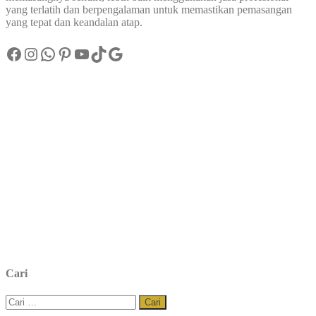
yang terlatih dan berpengalaman untuk memastikan pemasangan
yang tepat dan keandalan atap.
Facebook
Instagram
WhatsApp
Pinterest
YouTube
TikTok
Google
Cari
Cari
untuk: