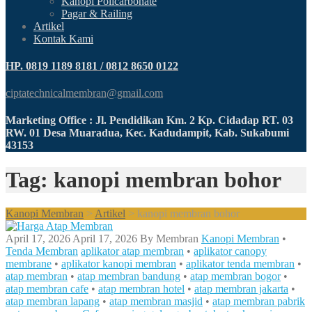
Kanopi Policarbonate
Pagar & Railing
Artikel
Kontak Kami
HP. 0819 1189 8181 / 0812 8650 0122
ciptatechnicalmembran@gmail.com
Marketing Office : Jl. Pendidikan Km. 2 Kp. Cidadap RT. 03
RW. 01 Desa Muaradua, Kec. Kadudampit, Kab. Sukabumi
43153
Tag: kanopi membran bohor
Kanopi Membran
>
Artikel
>
kanopi membran bohor
April 17, 2026
April 17, 2026
By
Membran
Kanopi Membran
•
Tenda Membran
aplikator atap membran
•
aplikator canopy
membrane
•
aplikator kanopi membran
•
aplikator tenda membran
•
atap membran
•
atap membran bandung
•
atap membran bogor
•
atap membran cafe
•
atap membran hotel
•
atap membran jakarta
•
atap membran lapang
•
atap membran masjid
•
atap membran pabrik