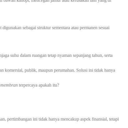
 bawah kanopi, mencegah jamur atau kerusakan lain yang di
at digunakan sebagai struktur sementara atau permanen sesuai
jaga suhu dalam ruangan tetap nyaman sepanjang tahun, serta
an komersial, publik, maupun perumahan. Solusi ini tidak hanya
i membran
terpercaya apakah itu?
n, pertimbangan ini tidak hanya mencakup aspek finansial, tetapi