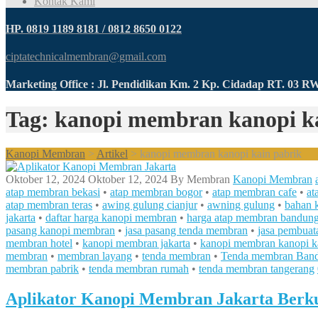
Kontak Kami
HP. 0819 1189 8181 / 0812 8650 0122
ciptatechnicalmembran@gmail.com
Marketing Office : Jl. Pendidikan Km. 2 Kp. Cidadap RT. 03 
Tag: kanopi membran kanopi k
Kanopi Membran
>
Artikel
>
kanopi membran kanopi kain pabrik
Oktober 12, 2024
Oktober 12, 2024
By
Membran
Kanopi Membran
atap membran bekasi
•
atap membran bogor
•
atap membran cafe
•
at
atap membran teras
•
awing gulung cianjur
•
awning gulung
•
bahan 
jakarta
•
daftar harga kanopi membran
•
harga atap membran bandun
pasang kanopi membran
•
jasa pasang tenda membran
•
jasa pembuat
membran hotel
•
kanopi membran jakarta
•
kanopi membran kanopi ka
membran
•
membran layang
•
tenda membran
•
Tenda membran Ban
membran pabrik
•
tenda membran rumah
•
tenda membran tangerang
Aplikator Kanopi Membran Jakarta Berku