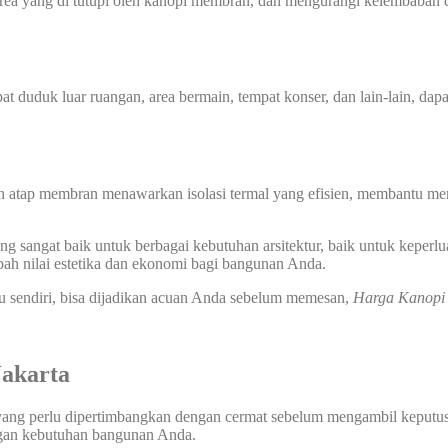
 yang di tutupi oleh kanopi membran, dan mengurangi kelembaban di
at duduk luar ruangan, area bermain, tempat konser, dan lain-lain, dap
n atap membran menawarkan isolasi termal yang efisien, membantu men
 sangat baik untuk berbagai kebutuhan arsitektur, baik untuk keperlu
ah nilai estetika dan ekonomi bagi bangunan Anda.
u sendiri, bisa dijadikan acuan Anda sebelum memesan,
Harga Kanop
akarta
 yang perlu dipertimbangkan dengan cermat sebelum mengambil keputusa
ngan kebutuhan bangunan Anda.