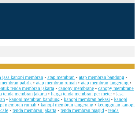
ia jasa kanopi membran
•
atap membran
•
atap membran bandung
•
 membran pabrik
•
atap membran rumah
•
atap membran tangerang
•
entuk tenda membran jakarta
•
canopy membrane
•
canopy membrane
a tenda membran jakarta
•
harga tenda membran per meter
•
jasa
an
•
kanopi membran bandung
•
kanopi membran bekasi
•
kanopi
pi membran rumah
•
kanopi membran tangerang
•
keunggulan kanopi
cafe
•
tenda membran jakarta
•
tenda membran masjid
•
tenda