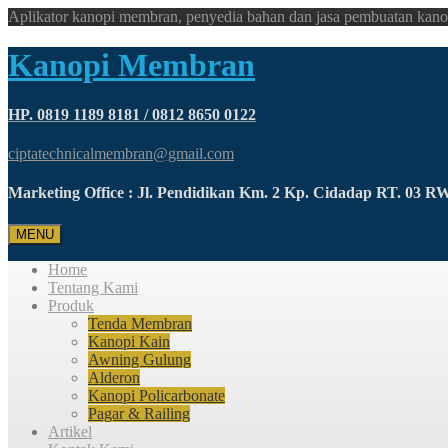
Aplikator kanopi membran, penyedia bahan dan jasa pembuatan kano
Kanopi Membran
HP. 0819 1189 8181 / 0812 8650 0122
ciptatechnicalmembran@gmail.com
Marketing Office : Jl. Pendidikan Km. 2 Kp. Cidadap RT. 03 
MENU
Home
Tentang Kami
Produk
Tenda Membran
Kanopi Kain
Awning Gulung
Alderon
Kanopi Policarbonate
Pagar & Railing
Artikel