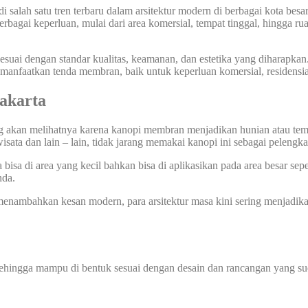
alah satu tren terbaru dalam arsitektur modern di berbagai kota besar, 
bagai keperluan, mulai dari area komersial, tempat tinggal, hingga ruan
ai dengan standar kualitas, keamanan, dan estetika yang diharapkan. 
faatkan tenda membran, baik untuk keperluan komersial, residensia
akarta
ang akan melihatnya karena kanopi membran menjadikan hunian atau tem
wisata dan lain – lain, tidak jarang memakai kanopi ini sebagai pelengk
sa di area yang kecil bahkan bisa di aplikasikan pada area besar sepe
nda.
nambahkan kesan modern, para arsitektur masa kini sering menjadik
sehingga mampu di bentuk sesuai dengan desain dan rancangan yang sud