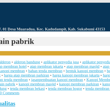
RW. 01 Desa Muaradua, Kec. Kadudampit, Kab. Sukabumi 43153
ain pabrik
alderon
•
alderon bandung
•
aplikator penyedia jasa
•
aplikator penyed
ap membran hotel
•
atap membran jakarta
•
atap membran masjid
•
atap
kanopi membran
•
bahan tenda membran
•
bentuk kanopi membran
•
b
g
•
harga atap membran parkiran
•
harga kanopi membran jakarta
•
harg
an tenda membran
•
jasanpembuatan kanopi membran
•
Kanopi Membr
in pabrik
•
kanopi membran masjid
•
kanopi membran parkiran
•
kano
dung
•
tenda membran bekasi
•
tenda membran bogor
•
tenda membran 
0 Comments
alitas