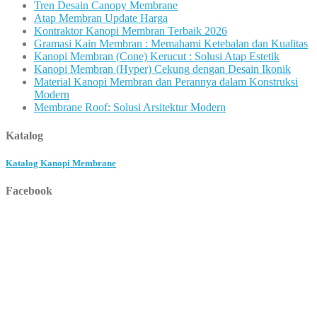
Tren Desain Canopy Membrane
Atap Membran Update Harga
Kontraktor Kanopi Membran Terbaik 2026
Gramasi Kain Membran : Memahami Ketebalan dan Kualitas
Kanopi Membran (Cone) Kerucut : Solusi Atap Estetik
Kanopi Membran (Hyper) Cekung dengan Desain Ikonik
Material Kanopi Membran dan Perannya dalam Konstruksi
Modern
Membrane Roof: Solusi Arsitektur Modern
Katalog
Katalog Kanopi Membrane
Facebook