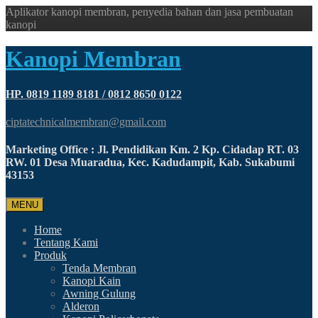
Aplikator kanopi membran, penyedia bahan dan jasa pembuatan
kanopi
Kanopi Membran
HP. 0819 1189 8181 / 0812 8650 0122
ciptatechnicalmembran@gmail.com
Marketing Office : Jl. Pendidikan Km. 2 Kp. Cidadap RT. 03
RW. 01 Desa Muaradua, Kec. Kadudampit, Kab. Sukabumi
43153
MENU
Home
Tentang Kami
Produk
Tenda Membran
Kanopi Kain
Awning Gulung
Alderon