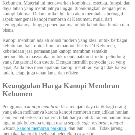
Kebumen. Material ini menawarkan kombinasi estetika, fungsi, dan
daya tahan yang membuatnya unggul dibandingkan dengan jenis
kanopi lainnya. Dalam artikel ini, kita akan membahas berbagai
aspek mengenai kanopi membran di Kebumen, mulai dari
keunggulannya hingga penerapannya untuk kebutuhan hunian dan
bisnis.
Kanopi membran adalah solusi modern yang ideal untuk berbagai
kebutuhan, baik untuk hunian maupun bisnis. Di Kebumen,
keberadaan jasa pemasangan kanopi membran semakin
memudahkan masyarakat untuk mendapatkan struktur pelindung
yang fungsional dan estetis. Dengan memilih penyedia jasa yang
tepat, Anda bisa mendapatkan kanopi membran yang tidak hanya
indah, tetapi juga tahan lama dan efisien.
Keunggulan Harga Kanopi Membran
Kebumen
Penggunaan
kanopi membran
bisa menjadi daya tarik bagi orang
yang akan melihatnya karena kanopi membran menjadikan hunian
atau tempat terkesan modern, tidak hanya untuk hunian namun bisa
juga untuk beberapa tempat usaha seperit
cafe
,
restoran
,
tempat
wisata,
kanopi membran parkiran
dan lain – lain. Tidak jarang
memakai kanopi ini sebagai pelengkap
eksterior
.