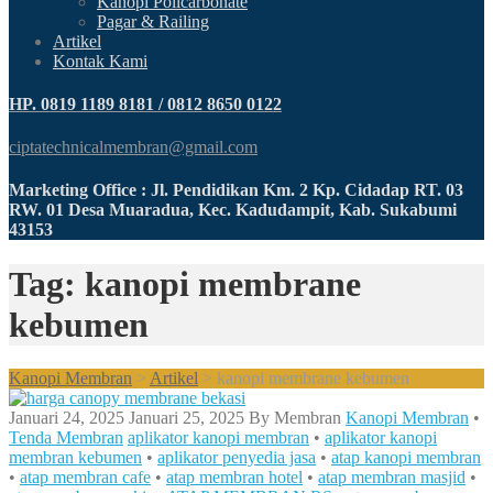
Kanopi Policarbonate
Pagar & Railing
Artikel
Kontak Kami
HP. 0819 1189 8181 / 0812 8650 0122
ciptatechnicalmembran@gmail.com
Marketing Office : Jl. Pendidikan Km. 2 Kp. Cidadap RT. 03
RW. 01 Desa Muaradua, Kec. Kadudampit, Kab. Sukabumi
43153
Tag: kanopi membrane
kebumen
Kanopi Membran
>
Artikel
>
kanopi membrane kebumen
Januari 24, 2025
Januari 25, 2025
By
Membran
Kanopi Membran
•
Tenda Membran
aplikator kanopi membran
•
aplikator kanopi
membran kebumen
•
aplikator penyedia jasa
•
atap kanopi membran
•
atap membran cafe
•
atap membran hotel
•
atap membran masjid
•