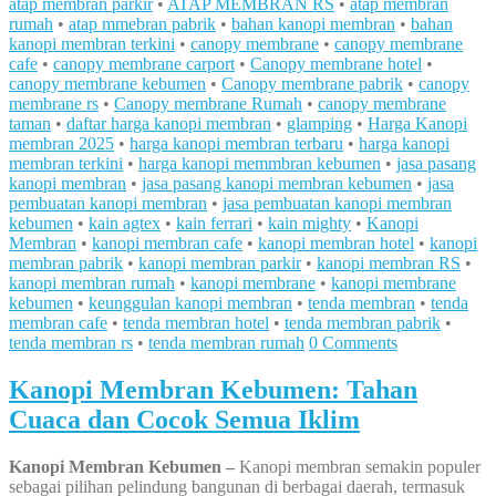
atap membran parkir
•
ATAP MEMBRAN RS
•
atap membran
rumah
•
atap mmebran pabrik
•
bahan kanopi membran
•
bahan
kanopi membran terkini
•
canopy membrane
•
canopy membrane
cafe
•
canopy membrane carport
•
Canopy membrane hotel
•
canopy membrane kebumen
•
Canopy membrane pabrik
•
canopy
membrane rs
•
Canopy membrane Rumah
•
canopy membrane
taman
•
daftar harga kanopi membran
•
glamping
•
Harga Kanopi
membran 2025
•
harga kanopi membran terbaru
•
harga kanopi
membran terkini
•
harga kanopi memmbran kebumen
•
jasa pasang
kanopi membran
•
jasa pasang kanopi membran kebumen
•
jasa
pembuatan kanopi membran
•
jasa pembuatan kanopi membran
kebumen
•
kain agtex
•
kain ferrari
•
kain mighty
•
Kanopi
Membran
•
kanopi membran cafe
•
kanopi membran hotel
•
kanopi
membran pabrik
•
kanopi membran parkir
•
kanopi membran RS
•
kanopi membran rumah
•
kanopi membrane
•
kanopi membrane
kebumen
•
keunggulan kanopi membran
•
tenda membran
•
tenda
membran cafe
•
tenda membran hotel
•
tenda membran pabrik
•
tenda membran rs
•
tenda membran rumah
0 Comments
Kanopi Membran Kebumen: Tahan
Cuaca dan Cocok Semua Iklim
Kanopi Membran Kebumen –
Kanopi membran semakin populer
sebagai pilihan pelindung bangunan di berbagai daerah, termasuk