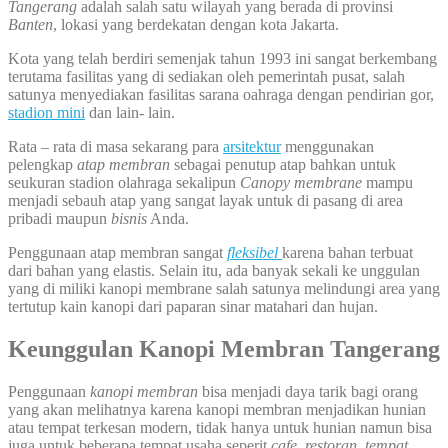
Tangerang
adalah salah satu wilayah yang berada di provinsi
Banten
, lokasi yang berdekatan dengan kota Jakarta.
Kota yang telah berdiri semenjak tahun 1993 ini sangat berkembang
terutama fasilitas yang di sediakan oleh pemerintah pusat, salah
satunya menyediakan fasilitas sarana oahraga dengan pendirian gor,
stadion mini
dan lain- lain.
Rata – rata di masa sekarang para
arsitektur
menggunakan
pelengkap
atap membran
sebagai penutup atap bahkan untuk
seukuran stadion olahraga sekalipun
Canopy membrane
mampu
menjadi sebauh atap yang sangat layak untuk di pasang di area
pribadi maupun
bisnis
Anda.
Penggunaan atap membran sangat
fleksibel
karena bahan terbuat
dari bahan yang elastis. Selain itu, ada banyak sekali ke unggulan
yang di miliki kanopi membrane salah satunya melindungi area yang
tertutup kain kanopi dari paparan sinar matahari dan hujan.
Keunggulan Kanopi Membran Tangerang
Penggunaan
kanopi membran
bisa menjadi daya tarik bagi orang
yang akan melihatnya karena kanopi membran menjadikan hunian
atau tempat terkesan modern, tidak hanya untuk hunian namun bisa
juga untuk beberapa tempat usaha seperit
cafe
,
restoran
,
tempat