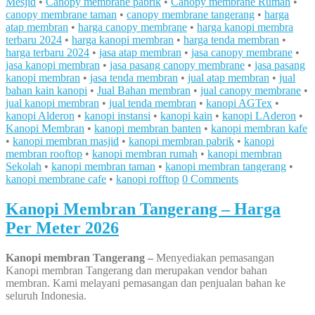
Mesjid
•
Canopy membrane pabrik
•
Canopy membrane Rumah
•
canopy membrane taman
•
canopy membrane tangerang
•
harga
atap membran
•
harga canopy membrane
•
harga kanopi membra
terbaru 2024
•
harga kanopi membran
•
harga tenda membran
•
harga terbaru 2024
•
jasa atap membran
•
jasa canopy membrane
•
jasa kanopi membran
•
jasa pasang canopy membrane
•
jasa pasang
kanopi membran
•
jasa tenda membran
•
jual atap membran
•
jual
bahan kain kanopi
•
Jual Bahan membran
•
jual canopy membrane
•
jual kanopi membran
•
jual tenda membran
•
kanopi AGTex
•
kanopi Alderon
•
kanopi instansi
•
kanopi kain
•
kanopi LAderon
•
Kanopi Membran
•
kanopi membran banten
•
kanopi membran kafe
•
kanopi membran masjid
•
kanopi membran pabrik
•
kanopi
membran rooftop
•
kanopi membran rumah
•
kanopi membran
Sekolah
•
kanopi membran taman
•
kanopi membran tangerang
•
kanopi membrane cafe
•
kanopi rofftop
0 Comments
Kanopi Membran Tangerang – Harga
Per Meter 2026
Kanopi membran Tangerang –
Menyediakan pemasangan
Kanopi membran Tangerang dan merupakan vendor bahan
membran. Kami melayani pemasangan dan penjualan bahan ke
seluruh Indonesia.