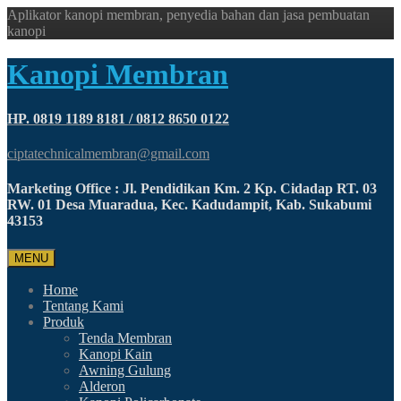
Aplikator kanopi membran, penyedia bahan dan jasa pembuatan
kanopi
Kanopi Membran
HP. 0819 1189 8181 / 0812 8650 0122
ciptatechnicalmembran@gmail.com
Marketing Office : Jl. Pendidikan Km. 2 Kp. Cidadap RT. 03
RW. 01 Desa Muaradua, Kec. Kadudampit, Kab. Sukabumi
43153
MENU
Home
Tentang Kami
Produk
Tenda Membran
Kanopi Kain
Awning Gulung
Alderon