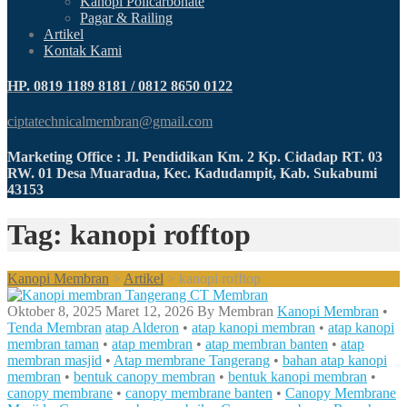
Kanopi Policarbonate
Pagar & Railing
Artikel
Kontak Kami
HP. 0819 1189 8181 / 0812 8650 0122
ciptatechnicalmembran@gmail.com
Marketing Office : Jl. Pendidikan Km. 2 Kp. Cidadap RT. 03
RW. 01 Desa Muaradua, Kec. Kadudampit, Kab. Sukabumi
43153
Tag: kanopi rofftop
Kanopi Membran
>
Artikel
>
kanopi rofftop
Oktober 8, 2025
Maret 12, 2026
By
Membran
Kanopi Membran
•
Tenda Membran
atap Alderon
•
atap kanopi membran
•
atap kanopi
membran taman
•
atap membran
•
atap membran banten
•
atap
membran masjid
•
Atap membrane Tangerang
•
bahan atap kanopi
membran
•
bentuk canopy membran
•
bentuk kanopi membran
•
canopy membrane
•
canopy membrane banten
•
Canopy Membrane