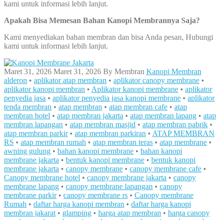
kami untuk informasi lebih lanjut.
Apakah Bisa Memesan Bahan Kanopi Membrannya Saja?
Kami menyediakan bahan membran dan bisa Anda pesan, Hubungi
kami untuk informasi lebih lanjut.
Maret 31, 2026
Maret 31, 2026
By
Membran
Kanopi Membran
alderon
•
aplikator atap membran
•
aplikator canopy membrane
•
aplikator kanopi membran
•
Aplikator kanopi membrane
•
aplikator
penyedia jasa
•
aplikator penyedia jasa kanopi membrane
•
aplikator
tenda membran
•
atap membran
•
atap membran cafe
•
atap
membran hotel
•
atap membran jakarta
•
atap membran lapang
•
atap
membran lapangan
•
atap membran masjid
•
atap membran pabrik
•
atap membran parkir
•
atap membran parkiran
•
ATAP MEMBRAN
RS
•
atap membran rumah
•
atap membran teras
•
atap membrane
•
awning gulung
•
bahan kanopi membrane
•
bahan kanopi
membrane jakarta
•
bentuk kanopi membrane
•
bentuk kanopi
membrane jakarta
•
canopy membrane
•
canopy membrane cafe
•
Canopy membrane hotel
•
canopy membrane jakarta
•
canopy
membrane lapang
•
canopy membrane lapangan
•
canopy
membrane parkir
•
canopy membrane rs
•
Canopy membrane
Rumah
•
daftar harga kanopi membran
•
daftar harga kanopi
membran jakarat
•
glamping
•
harga atap membran
•
harga canopy