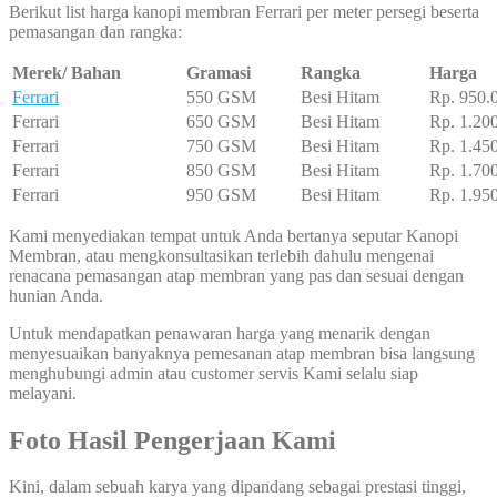
Berikut list harga kanopi membran Ferrari per meter persegi beserta
pemasangan dan rangka:
Merek/ Bahan
Gramasi
Rangka
Harga
Ferrari
550 GSM
Besi Hitam
Rp. 950.
Ferrari
650 GSM
Besi Hitam
Rp. 1.20
Ferrari
750 GSM
Besi Hitam
Rp. 1.45
Ferrari
850 GSM
Besi Hitam
Rp. 1.70
Ferrari
950 GSM
Besi Hitam
Rp. 1.95
Kami menyediakan tempat untuk Anda bertanya seputar Kanopi
Membran, atau mengkonsultasikan terlebih dahulu mengenai
renacana pemasangan atap membran yang pas dan sesuai dengan
hunian Anda.
Untuk mendapatkan penawaran harga yang menarik dengan
menyesuaikan banyaknya pemesanan atap membran bisa langsung
menghubungi admin atau customer servis Kami selalu siap
melayani.
Foto Hasil Pengerjaan Kami
Kini, dalam sebuah karya yang dipandang sebagai prestasi tinggi,