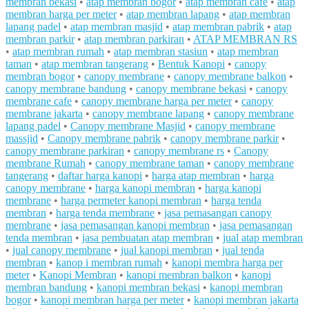
membran bekasi
•
atap membran bogor
•
atap membran cafe
•
atap
membran harga per meter
•
atap membran lapang
•
atap membran
lapang padel
•
atap membran masjid
•
atap membran pabrik
•
atap
membran parkir
•
atap membran parkiran
•
ATAP MEMBRAN RS
•
atap membran rumah
•
atap membran stasiun
•
atap membran
taman
•
atap membran tangerang
•
Bentuk Kanopi
•
canopy
membran bogor
•
canopy membrane
•
canopy membrane balkon
•
canopy membrane bandung
•
canopy membrane bekasi
•
canopy
membrane cafe
•
canopy membrane harga per meter
•
canopy
membrane jakarta
•
canopy membrane lapang
•
canopy membrane
lapang padel
•
Canopy membrane Masjid
•
canopy membrane
massjid
•
Canopy membrane pabrik
•
canopy membrane parkir
•
canopy membrane parkiran
•
canopy membrane rs
•
Canopy
membrane Rumah
•
canopy membrane taman
•
canopy membrane
tangerang
•
daftar harga kanopi
•
harga atap membran
•
harga
canopy membrane
•
harga kanopi membran
•
harga kanopi
membrane
•
harga permeter kanopi membran
•
harga tenda
membran
•
harga tenda membrane
•
jasa pemasangan canopy
membrane
•
jasa pemasangan kanopi membran
•
jasa pemasangan
tenda membran
•
jasa pembuatan atap membran
•
jual atap membran
•
jual canopy membrane
•
jual kanopi membran
•
jual tenda
membran
•
kanop i membran rumah
•
kanopi membra harga per
meter
•
Kanopi Membran
•
kanopi membran balkon
•
kanopi
membran bandung
•
kanopi membran bekasi
•
kanopi membran
bogor
•
kanopi membran harga per meter
•
kanopi membran jakarta