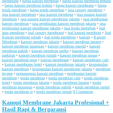
membrane
•
harga kanopi membran
•
harga kanopi membran terbaru
•
harga kanopi membran terkini
•
harga kanopi membrane
•
harga
tenda membran
•
harga tenda memrban
•
jasa canopy membrne
•
jasa kanopi membran
•
jasa kanopi membrna
•
jasa pasang kanopi
membran
•
jasa pasang kanopi membrane jakarta
•
jasa pembuatan
kanopi membran
•
jasa pembuatan kanopi membran jakarta
•
jasa
pembuatan kanopi membrane jakarta
•
jasa tenda memrban
•
jual
atap membran
•
jual canopy membrane
•
jual kanopi membran
•
Jual
Kanopi membran rumah
•
jual tenda membran
•
kanopi
•
Kanopi
Membran
•
kanopi membran jakarta
•
kanopi membran lapang
•
kanopi membran lapangan
•
kanopi membran masjid
•
kanopi
membran pabrik
•
kanopi membran parkir
•
kanopi membran
parkiran
•
kanopi membran rumah
•
kanopi membran taman
•
kanopi membran teras
•
kanopi membrane
•
kanopi membrane cafe
•
kanopi membrane hotel
•
kanopi membrane jakarta
•
keunggulan
kanopi membran
•
keunggulan kanopi membrane jakarta
•
membran
layang
•
pemasangan kanopi membran
•
pembuatan kanopi
membran
•
tenda membran
•
tenda membran cafe
•
tenda membran
hotel
•
tenda membran jakarta
•
tenda membran lapang
•
tenda
membran lapangan
•
tenda membran pabrik
•
tenda membran parkir
•
tenda membran rs
•
tenda membran rumah
0 Comments
Kanopi Membrane Jakarta Profesional +
Hasil Rapi & Bergaransi