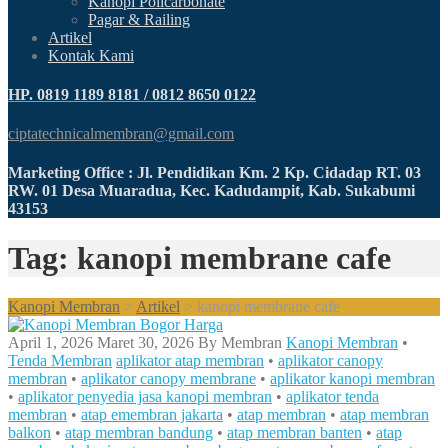
Kanopi Policarbonate
Pagar & Railing
Artikel
Kontak Kami
HP. 0819 1189 8181 / 0812 8650 0122
ciptatechnicalmembran@gmail.com
Marketing Office : Jl. Pendidikan Km. 2 Kp. Cidadap RT. 03
RW. 01 Desa Muaradua, Kec. Kadudampit, Kab. Sukabumi
43153
Tag: kanopi membrane cafe
Kanopi Membran
>
Artikel
>
kanopi membrane cafe
April 1, 2026
Maret 30, 2026
By
Membran
Kanopi Membran
•
Tenda Membran
aplikator atap membran
•
aplikator canopy
membran
•
aplikator canopy membrane
•
aplikator kanopi membran
•
aplikator penyedia jasa kanopi membran
•
aplikator tenda
membran
•
atap emembran jakarta
•
atap membran
•
atap membran
balkon
•
atap membran bandung
•
atap membran banten
•
atap