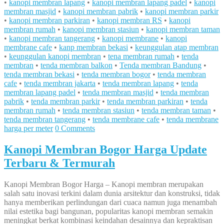
•
kanopi membran lapang
•
kanopi membran lapang padel
•
kanopi
membran masjid
•
kanopi membran pabrik
•
kanopi membran parkir
•
kanopi membran parkiran
•
kanopi membran RS
•
kanopi
membran rumah
•
kanopi membran stasiun
•
kanopi membran taman
•
kanopi membran tangerang
•
kanopi membrane
•
kanopi
membrane cafe
•
kanp membran bekasi
•
keunggulan atap membran
•
keunggulan kanopi membran
•
tena membran rumah
•
tenda
membran
•
tenda membran balkon
•
Tenda membran Bandung
•
tenda membran bekasi
•
tenda membran bogor
•
tenda membran
cafe
•
tenda membran jakarta
•
tenda membran lapang
•
tenda
membran lapang padel
•
tenda membran masjid
•
tenda membran
pabrik
•
tenda membran parkir
•
tenda membran parkiran
•
tenda
membran rumah
•
tenda membran stasiun
•
tenda membran taman
•
tenda membran tangerang
•
tenda membrane cafe
•
tenda membrane
harga per meter
0 Comments
Kanopi Membran Bogor Harga Update
Terbaru & Termurah
Kanopi Membran Bogor Harga – Kanopi membran merupakan
salah satu inovasi terkini dalam dunia arsitektur dan konstruksi, tidak
hanya memberikan perlindungan dari cuaca namun juga menambah
nilai estetika bagi bangunan, popularitas kanopi membran semakin
meningkat berkat kombinasi keindahan desainnya dan kepraktisan