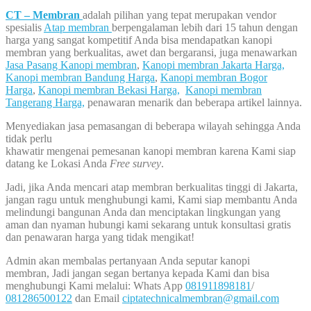
CT – Membran
adalah pilihan yang tepat merupakan vendor
spesialis
Atap membran
berpengalaman lebih dari 15 tahun dengan
harga yang sangat kompetitif Anda bisa mendapatkan kanopi
membran yang berkualitas, awet dan bergaransi, juga menawarkan
Jasa Pasang Kanopi membran
,
Kanopi membran Jakarta Harga,
Kanopi membran Bandung Harga
,
Kanopi membran Bogor
Harga
,
Kanopi membran Bekasi Harga,
Kanopi membran
Tangerang Harga,
penawaran menarik dan beberapa artikel lainnya.
Menyediakan jasa pemasangan di beberapa wilayah sehingga Anda
tidak perlu
khawatir mengenai pemesanan kanopi membran karena Kami siap
datang ke Lokasi Anda
Free survey
.
Jadi, jika Anda mencari atap membran berkualitas tinggi di Jakarta,
jangan ragu untuk menghubungi kami, Kami siap membantu Anda
melindungi bangunan Anda dan menciptakan lingkungan yang
aman dan nyaman hubungi kami sekarang untuk konsultasi gratis
dan penawaran harga yang tidak mengikat!
Admin akan membalas pertanyaan Anda seputar kanopi
membran, Jadi jangan segan bertanya kepada Kami dan bisa
menghubungi Kami melalui: Whats App
081911898181
/
081286500122
dan Email
ciptatechnicalmembran@gmail.com