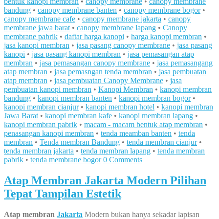
bentuk kanopi membran
•
canopy membrane
•
canopy membrane
bandung
•
canopy membrane banten
•
canopy membrane bogor
•
canopy membrane cafe
•
canopy membrane jakarta
•
canopy
membrane jawa barat
•
canopy membrane lapang
•
Canopy
membrane pabrik
•
daftar harga kanopi
•
harga kanopi membran
•
jasa kanopi membran
•
jasa pasang canopy membrane
•
jasa pasang
kanopi
•
jasa pasang kanopi membran
•
jasa pemasangan atap
membran
•
jasa pemasangan canopy membrane
•
jasa pemasangang
atap membran
•
jasa pemasngan tenda membran
•
jasa pembuatan
atap membran
•
jasa pembuatan Canopy Membrane
•
jasa
pembuatan kanopi membran
•
Kanopi Membran
•
kanopi membran
bandung
•
kanopi membran banten
•
kanopi membran bogor
•
kanopi membran cianjur
•
kanopi membran hotel
•
kanopi membran
Jawa Barat
•
kanopi membran kafe
•
kanopi membran lapang
•
kanopi membran pabrik
•
macam - macam bentuk atap membran
•
penasangan kanopi membran
•
tenda meamban banten
•
tenda
membran
•
Tenda membran Bandung
•
tenda membran cianjur
•
tenda membran jakarta
•
tenda membran lapang
•
tenda membran
pabrik
•
tenda membrane bogor
0 Comments
Atap Membran Jakarta Modern Pilihan
Tepat Tampilan Estetik
Atap membran
Jakarta
Modern bukan hanya sekadar lapisan