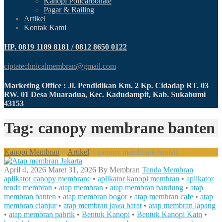
Kanopi Policarbonate
Pagar & Railing
Artikel
Kontak Kami
HP. 0819 1189 8181 / 0812 8650 0122
ciptatechnicalmembran@gmail.com
Marketing Office : Jl. Pendidikan Km. 2 Kp. Cidadap RT. 03
RW. 01 Desa Muaradua, Kec. Kadudampit, Kab. Sukabumi
43153
Tag: canopy membrane banten
Kanopi Membran
>
Artikel
>
canopy membrane banten
April 4, 2026
Maret 31, 2026
By
Membran
Tenda Membran
aplikator canopy membrane
•
aplikator kanopi membran
•
aplikator
tenda membran
•
atap membran
•
atap membran bandung
•
atap
membran banten
•
atap membran bogor
•
atap membran cafe
•
atap
membran cianjur
•
atap membran jawa barat
•
atap membran lapang
•
atap membran pabrik
•
Bentuk Kanopi
•
Bentuk Kanopi Kain
•