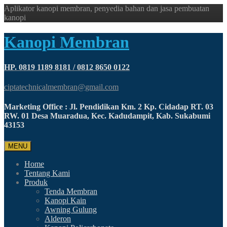
Aplikator kanopi membran, penyedia bahan dan jasa pembuatan
kanopi
Kanopi Membran
HP. 0819 1189 8181 / 0812 8650 0122
ciptatechnicalmembran@gmail.com
Marketing Office : Jl. Pendidikan Km. 2 Kp. Cidadap RT. 03
RW. 01 Desa Muaradua, Kec. Kadudampit, Kab. Sukabumi
43153
MENU
Home
Tentang Kami
Produk
Tenda Membran
Kanopi Kain
Awning Gulung
Alderon