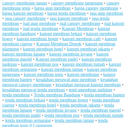
canopy membrane taman
•
canopy membrane tangerang
•
canopy
membrane tenis
•
harga atap membran
•
harga canopy membrane
•
harga kanopi membran
•
harga tenda membran
•
jasa atap membran
•
jasa canopy membrane
•
jasa kanopi membran
•
jasa tenda
membran
•
jual atap membran
•
jual canopy membrane
•
jual kanopi
membran
•
jual tenda membran
•
Kanopi Membran
•
kanopi
membran bandung
•
kanopi membran bekasi
•
kanopi membran
bogor
•
kanopi membran bpgpr
•
kanopi membran cafe
•
kanopi
membran cianjur
•
Kanopi Membran Depok
•
kanopi membran
glamping
•
kanopi membran hotel
•
kanopi membran jakarta
•
kanopi membran lapang
•
kanopi membran layang
•
kanopi
membran masjid
•
Kanopi membran padel
•
kanopi membran
parkiran
•
kanopi membran pos
•
kanopi membran rumah
•
kanopi
membran semarang
•
kanopi membran taman
•
kanopi membran
tangerang
•
kanopi membran tenis
•
kanopi membrane
•
kanpoi
membran banten
•
kesalahan merawat atap membran
•
kesalahan
merawat canopy membrane
•
kesalahan merawat kanopi membran
•
kesalahan merawat tenda membran
•
tend amembran parkiran
•
tenda membran
•
Tenda membran Bandung
•
tenda membran banten
•
tenda membran bekasi
•
tenda membran bogor
•
tenda membran
cianjur
•
tenda membran hotel
•
tenda membran jakarta
•
tenda
membran lapang
•
tenda membran layang
•
tenda membran masjid
•
tenda membran padel
•
tenda membran pos
•
tenda membran rumah
•
tenda membran semarang
•
tenda membran taman
•
tenda
membran tenis
0 Comments