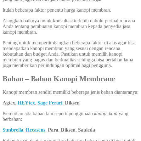
Itulah beberapa faktor penentu harga kanopi membran.
Alangkah baiknya untuk konsultasi terlebih dahulu perihal rencana
Anda tentang pembuatan kanopi membran kepada penyedia jasa
kanopi membran.
Penting untuk mempertimbangkan beberapa faktor di atas agar bisa
mendapatkan kanopi membran yang sesuai dengan rencana
kebutuhan dan budget Anda. Pastikan untuk memilih kanopi
membran yang bagus dan berkualitas sehingga bisa bertahan lama
juga memberikan perlindungan optimal bagi pengguna.
Bahan – Bahan Kanopi Membrane
Kanopi membran sendiri memiliki beberapa jenis bahan diantaranya:
Agtex
,
HEYtex
,
Sage Ferari
,
Diksen
Kemudian ada bahan lain seperti penggunaan
kanopi kain
yang
berbahan:
Sunbrella
,
Recasens
,
Para
,
Diksen
,
Sauleda
Bahan bahan di atas merupakan bahakan bahan yang di buat untuk