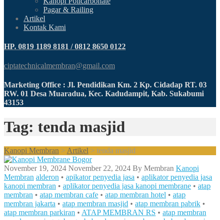
Kanopi Policarbonate
Pagar & Railing
Artikel
Kontak Kami
HP. 0819 1189 8181 / 0812 8650 0122
ciptatechnicalmembran@gmail.com
Marketing Office : Jl. Pendidikan Km. 2 Kp. Cidadap RT. 03
RW. 01 Desa Muaradua, Kec. Kadudampit, Kab. Sukabumi
43153
Tag: tenda masjid
Kanopi Membran
>
Artikel
>
tenda masjid
November 19, 2024
November 22, 2024
By
Membran
Kanopi
Membran
alderon
•
apikator penyedia jasa
•
aplikator penyedia jasa
kanopi membran
•
aplikator penyedia jasa kanopi membrane
•
atap
membran
•
atap membran cafe
•
atap membran hotel
•
atap
membran jakarta
•
atap membran masjid
•
atap membran pabrik
•
atap membran parkiran
•
ATAP MEMBRAN RS
•
atap membran