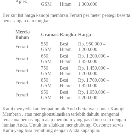
Agtex
GSM
Hitam
1.300.000
Berikut list harga kanopi membran Ferrari per meter persegi beserta
pemasangan dan rangka:
Merek/
Gramasi
Rangka
Harga
Bahan
550
Besi
Rp. 950.000 –
Ferrari
GSM
Hitam
1.200.000
650
Besi
Rp. 1.200.000 –
Ferrari
GSM
Hitam
1.450.000
750
Besi
Rp. 1.450.000 –
Ferrari
GSM
Hitam
1.700.000
850
Besi
Rp. 1.700.000 –
Ferrari
GSM
Hitam
1.950.000
950
Besi
Rp. 1.950.000 –
Ferrari
GSM
Hitam
2.200.000
Kami menyediakan tempat untuk Anda bertanya seputar Kanopi
Membran , atau mengkonsultasikan terlebih dahulu mengenai
renacana pemasangan atap membran yang pas dan sesuai dengan
hunian Anda. Untuk itu silahkan menghubungi Customer servis
Kami yang bisa terhubung dengan Anda kapanpun.