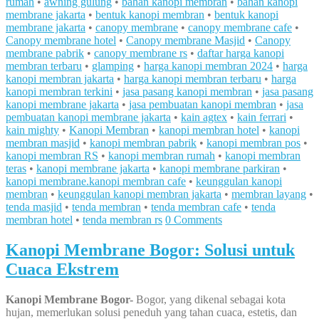
rumah
•
awning gulung
•
bahan kanopi membran
•
bahan kanopi
membrane jakarta
•
bentuk kanopi membran
•
bentuk kanopi
membrane jakarta
•
canopy membrane
•
canopy membrane cafe
•
Canopy membrane hotel
•
Canopy membrane Masjid
•
Canopy
membrane pabrik
•
canopy membrane rs
•
daftar harga kanopi
membran terbaru
•
glamping
•
harga kanopi membran 2024
•
harga
kanopi membran jakarta
•
harga kanopi membran terbaru
•
harga
kanopi membran terkini
•
jasa pasang kanopi membran
•
jasa pasang
kanopi membrane jakarta
•
jasa pembuatan kanopi membran
•
jasa
pembuatan kanopi membrane jakarta
•
kain agtex
•
kain ferrari
•
kain mighty
•
Kanopi Membran
•
kanopi membran hotel
•
kanopi
membran masjid
•
kanopi membran pabrik
•
kanopi membran pos
•
kanopi membran RS
•
kanopi membran rumah
•
kanopi membran
teras
•
kanopi membrane jakarta
•
kanopi membrane parkiran
•
kanopi membrane.kanopi membran cafe
•
keunggulan kanopi
membran
•
keunggulan kanopi membran jakarta
•
membran layang
•
tenda masjid
•
tenda membran
•
tenda membran cafe
•
tenda
membran hotel
•
tenda membran rs
0 Comments
Kanopi Membrane Bogor: Solusi untuk
Cuaca Ekstrem
Kanopi Membrane Bogor-
Bogor, yang dikenal sebagai kota
hujan, memerlukan solusi peneduh yang tahan cuaca, estetis, dan