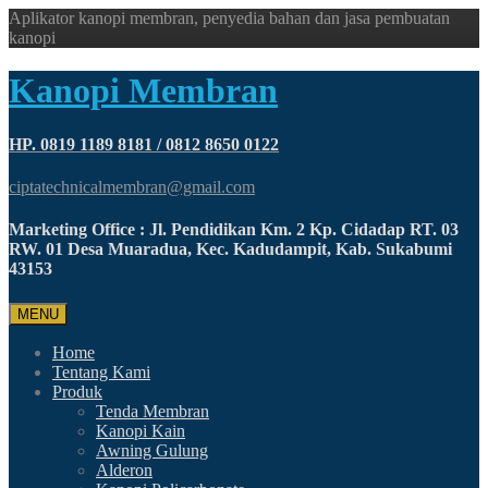
Aplikator kanopi membran, penyedia bahan dan jasa pembuatan
kanopi
Kanopi Membran
HP. 0819 1189 8181 / 0812 8650 0122
ciptatechnicalmembran@gmail.com
Marketing Office : Jl. Pendidikan Km. 2 Kp. Cidadap RT. 03
RW. 01 Desa Muaradua, Kec. Kadudampit, Kab. Sukabumi
43153
MENU
Home
Tentang Kami
Produk
Tenda Membran
Kanopi Kain
Awning Gulung
Alderon