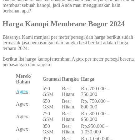
membuat sebuah kanopi, jadi Anda mau menggunakan kain
berbahan apa?
Harga Kanopi Membrane Bogor 2024
Biasanya Kami menjual per meter persegi dan harga berikut sudah
termasuk jasa pemasangan dan rangka besi berikut adalah harga
terbaru 2024:
Berikut list harga kanopi membran Agtex per meter persegi beserta
pemasangan dan rangka:
Merek/
Gramasi
Rangka
Harga
Bahan
550
Besi
Rp. 700.000 –
Agtex
GSM
Hitam
750.000
650
Besi
Rp. 750.000 –
Agtex
GSM
Hitam
800.000
750
Besi
Rp. 800.000 –
Agtex
GSM
Hitam
950.000
850
Besi
Rp.950.000 –
Agtex
GSM
Hitam
1.050.000
950
Besi
Rp. 1.050.000 –