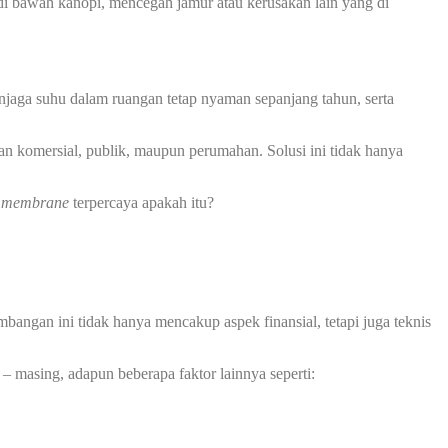
 bawah kanopi, mencegah jamur atau kerusakan lain yang di
jaga suhu dalam ruangan tetap nyaman sepanjang tahun, serta
an komersial, publik, maupun perumahan. Solusi ini tidak hanya
i membrane
terpercaya apakah itu?
angan ini tidak hanya mencakup aspek finansial, tetapi juga teknis
– masing, adapun beberapa faktor lainnya seperti: