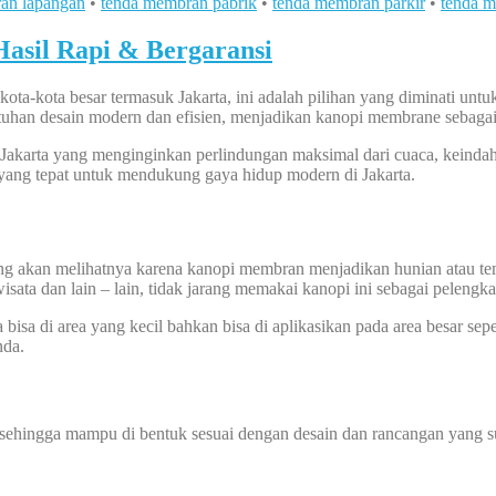
an lapangan
•
tenda membran pabrik
•
tenda membran parkir
•
tenda m
asil Rapi & Bergaransi
ta-kota besar termasuk Jakarta, ini adalah pilihan yang diminati untuk
tuhan desain modern dan efisien, menjadikan kanopi membrane sebagai so
Jakarta yang menginginkan perlindungan maksimal dari cuaca, keindah
n yang tepat untuk mendukung gaya hidup modern di Jakarta.
yang akan melihatnya karena kanopi membran menjadikan hunian atau t
wisata dan lain – lain, tidak jarang memakai kanopi ini sebagai pelengk
sa di area yang kecil bahkan bisa di aplikasikan pada area besar sepe
nda.
 sehingga mampu di bentuk sesuai dengan desain dan rancangan yang su