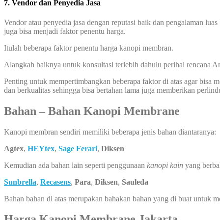
7. Vendor dan Penyedia Jasa
Vendor atau penyedia jasa dengan reputasi baik dan pengalaman luas 
juga bisa menjadi faktor penentu harga.
Itulah beberapa faktor penentu harga kanopi membran.
Alangkah baiknya untuk konsultasi terlebih dahulu perihal rencana
Penting untuk mempertimbangkan beberapa faktor di atas agar bisa
dan berkualitas sehingga bisa bertahan lama juga memberikan perlin
Bahan – Bahan Kanopi Membrane
Kanopi membran sendiri memiliki beberapa jenis bahan diantaranya:
Agtex
,
HEYtex
,
Sage Ferari
,
Diksen
Kemudian ada bahan lain seperti penggunaan
kanopi kain
yang berba
Sunbrella
,
Recasens
,
Para
,
Diksen
,
Sauleda
Bahan bahan di atas merupakan bahakan bahan yang di buat untuk 
Harga Kanopi Membrane Jakarta