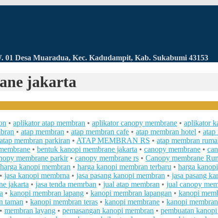
RW. 01 Desa Muaradua, Kec. Kadudampit, Kab. Sukabumi 43153
ane jakarta
on
•
aplikator atap membran
•
aplikator canopy membrane
•
aplikator 
mbran
•
atap membran
•
atap membran cafe
•
atap membran hotel
•
atap
atap membran parkiran
•
ATAP MEMBRAN RS
•
atap membran ruma
 membrane
•
bentuk kanopi membrane jakarta
•
canopy membrane
•
can
nopy membrane parkir
•
canopy membrane rs
•
Canopy membrane Ru
harga kanopi membran
•
harga kanopi membran terbaru
•
harga kanopi
•
jasa kanopi membrna
•
jasa pasang kanopi membran
•
jasa pasang ka
e jakarta
•
jasa tenda memrban
•
jual atap membran
•
jual canopy me
a
•
kanopi membran lapang
•
kanopi membran lapangan
•
kanopi memb
n taman
•
kanopi membran teras
•
kanopi membrane
•
kanopi membran
•
membran layang
•
pemasangan kanopi membran
•
pembuatan kanop