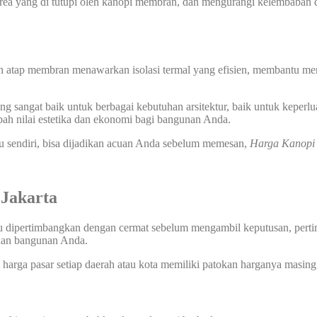
 yang di tutupi oleh kanopi membran, dan mengurangi kelembaban di
n atap membran menawarkan isolasi termal yang efisien, membantu men
 sangat baik untuk berbagai kebutuhan arsitektur, baik untuk keperlu
ah nilai estetika dan ekonomi bagi bangunan Anda.
u sendiri, bisa dijadikan acuan Anda sebelum memesan,
Harga Kanop
Jakarta
u dipertimbangkan dengan cermat sebelum mengambil keputusan, pertimb
uhan bangunan Anda.
harga pasar setiap daerah atau kota memiliki patokan harganya masing 