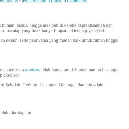
embran rs
•
tenda membran rumah
0 Comments
 hunian, bisnis, hingga area publik karena kepraktisannya dan
lusi atap yang tidak hanya fungsional tetapi juga stylish.
an desain, serta perawatan yang mudah baik untuk rumah tinggal,
empat terkesan
modern
,
tidak hanya untuk hunian namun bisa juga
ap
eksterior
.
rti Sekolah, Gedung, Lapangan Olahraga, dan lain – lain,
dah kita siapkan.