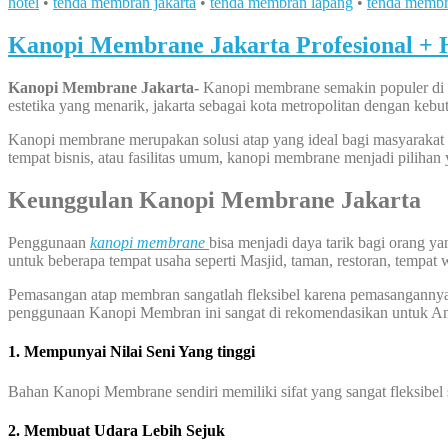
hotel
•
tenda membran jakarta
•
tenda membran lapang
•
tenda membr
Kanopi Membrane Jakarta Profesional + H
Kanopi Membrane Jakarta-
Kanopi membrane semakin populer di ko
estetika yang menarik, jakarta sebagai kota metropolitan dengan kebu
Kanopi membrane merupakan solusi atap yang ideal bagi masyarakat 
tempat bisnis, atau fasilitas umum, kanopi membrane menjadi piliha
Keunggulan Kanopi Membrane Jakarta
Penggunaan
kanopi membrane
bisa menjadi daya tarik bagi orang 
untuk beberapa tempat usaha seperti Masjid, taman, restoran, tempat 
Pemasangan atap membran sangatlah fleksibel karena pemasangannya bi
penggunaan Kanopi Membran ini sangat di rekomendasikan untuk A
1. Mempunyai Nilai Seni Yang tinggi
Bahan Kanopi Membrane sendiri memiliki sifat yang sangat fleksibel
2. Membuat Udara Lebih Sejuk