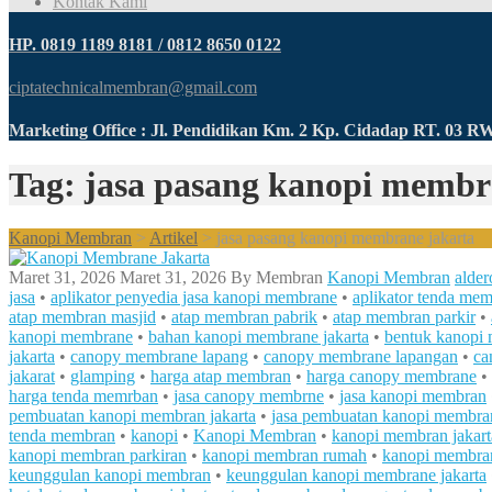
Kontak Kami
HP. 0819 1189 8181 / 0812 8650 0122
ciptatechnicalmembran@gmail.com
Marketing Office : Jl. Pendidikan Km. 2 Kp. Cidadap RT. 03 
Tag: jasa pasang kanopi membr
Kanopi Membran
>
Artikel
>
jasa pasang kanopi membrane jakarta
Maret 31, 2026
Maret 31, 2026
By
Membran
Kanopi Membran
alder
jasa
•
aplikator penyedia jasa kanopi membrane
•
aplikator tenda me
atap membran masjid
•
atap membran pabrik
•
atap membran parkir
•
kanopi membrane
•
bahan kanopi membrane jakarta
•
bentuk kanopi
jakarta
•
canopy membrane lapang
•
canopy membrane lapangan
•
ca
jakarat
•
glamping
•
harga atap membran
•
harga canopy membrane
•
harga tenda memrban
•
jasa canopy membrne
•
jasa kanopi membran
pembuatan kanopi membran jakarta
•
jasa pembuatan kanopi membran
tenda membran
•
kanopi
•
Kanopi Membran
•
kanopi membran jakart
kanopi membran parkiran
•
kanopi membran rumah
•
kanopi membra
keunggulan kanopi membran
•
keunggulan kanopi membrane jakarta