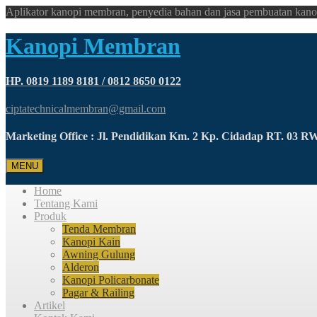
Aplikator kanopi membran, penyedia bahan dan jasa pembuatan kano
Kanopi Membran
HP. 0819 1189 8181 / 0812 8650 0122
ciptatechnicalmembran@gmail.com
Marketing Office : Jl. Pendidikan Km. 2 Kp. Cidadap RT. 03 
MENU
Home
Tentang Kami
Produk
Tenda Membran
Kanopi Kain
Awning Gulung
Alderon
Kanopi Policarbonate
Pagar & Railing
Artikel