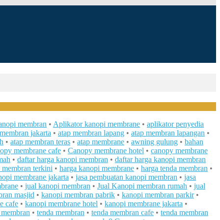
kanopi membran
•
Aplikator kanopi membrane
•
aplikator penyedia
 membran jakarta
•
atap membran lapang
•
atap membran lapangan
•
h
•
atap membran teras
•
atap membrane
•
awning gulung
•
bahan
opy membrane cafe
•
Canopy membrane hotel
•
canopy membrane
mah
•
daftar harga kanopi membran
•
daftar harga kanopi membran
 membran terkini
•
harga kanopi membrane
•
harga tenda membran
•
nopi membrane jakarta
•
jasa pembuatan kanopi membran
•
jasa
mbrane
•
jual kanopi membran
•
Jual Kanopi membran rumah
•
jual
ran masjid
•
kanopi membran pabrik
•
kanopi membran parkir
•
e cafe
•
kanopi membrane hotel
•
kanopi membrane jakarta
•
i membran
•
tenda membran
•
tenda membran cafe
•
tenda membran