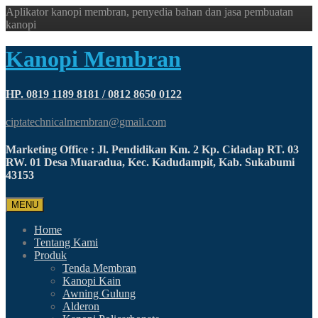
Aplikator kanopi membran, penyedia bahan dan jasa pembuatan
kanopi
Kanopi Membran
HP. 0819 1189 8181 / 0812 8650 0122
ciptatechnicalmembran@gmail.com
Marketing Office : Jl. Pendidikan Km. 2 Kp. Cidadap RT. 03
RW. 01 Desa Muaradua, Kec. Kadudampit, Kab. Sukabumi
43153
MENU
Home
Tentang Kami
Produk
Tenda Membran
Kanopi Kain
Awning Gulung
Alderon