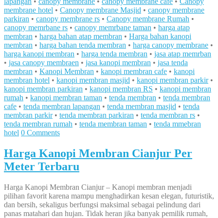
lapangan
•
canopy membrane
•
canopy membrane cafe
•
Canopy
membrane hotel
•
Canopy membrane Masjid
•
canopy membrane
parkiran
•
canopy membrane rs
•
Canopy membrane Rumah
•
canopy memrbane rs
•
canopy memrbane taman
•
harga atap
membran
•
harga bahan atap membran
•
Harga bahan kanopi
membran
•
harga bahan tenda membran
•
harga canopy membrane
•
harga kanopi membran
•
harga tenda membran
•
jasa atap memrban
•
jasa canopy membraen
•
jasa kanopi membran
•
jasa tenda
membran
•
Kanopi Membran
•
kanopi membran cafe
•
kanopi
membran hotel
•
kanopi membran masjid
•
kanopi membran parkir
•
kanopi membran parkiran
•
kanopi membran RS
•
kanopi membran
rumah
•
kanopi membran taman
•
tenda membran
•
tenda membran
cafe
•
tenda membran lapangan
•
tenda membran masjid
•
tenda
membran parkir
•
tenda membran parkiran
•
tenda membran rs
•
tenda membran rumah
•
tenda membran taman
•
tenda mmebran
hotel
0 Comments
Harga Kanopi Membran Cianjur Per
Meter Terbaru
Harga Kanopi Membran Cianjur – Kanopi membran menjadi
pilihan favorit karena mampu menghadirkan kesan elegan, futuristik,
dan bersih, sekaligus berfungsi maksimal sebagai pelindung dari
panas matahari dan hujan. Tidak heran jika banyak pemilik rumah,