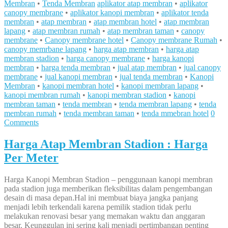
Membran
•
Tenda Membran
aplikator atap membran
•
aplikator
canopy membrane
•
aplikator kanopi membran
•
aplikator tenda
membran
•
atap membran
•
atap membran hotel
•
atap membran
lapang
•
atap membran rumah
•
atap membran taman
•
canopy
membrane
•
Canopy membrane hotel
•
Canopy membrane Rumah
•
canopy memrbane lapang
•
harga atap membran
•
harga atap
membran stadion
•
harga canopy membrane
•
harga kanopi
membran
•
harga tenda membran
•
jual atap membran
•
jual canopy
membrane
•
jual kanopi membran
•
jual tenda membran
•
Kanopi
Membran
•
kanopi membran hotel
•
kanopi membran lapang
•
kanopi membran rumah
•
kanopi membran stadion
•
kanopi
membran taman
•
tenda membran
•
tenda membran lapang
•
tenda
membran rumah
•
tenda membran taman
•
tenda mmebran hotel
0
Comments
Harga Atap Membran Stadion : Harga
Per Meter
Harga Kanopi Membran Stadion – penggunaan kanopi membran
pada stadion juga memberikan fleksibilitas dalam pengembangan
desain di masa depan.Hal ini membuat biaya jangka panjang
menjadi lebih terkendali karena pemilik stadion tidak perlu
melakukan renovasi besar yang memakan waktu dan anggaran
besar. Keunggulan ini sering kali menjadi pertimbangan penting