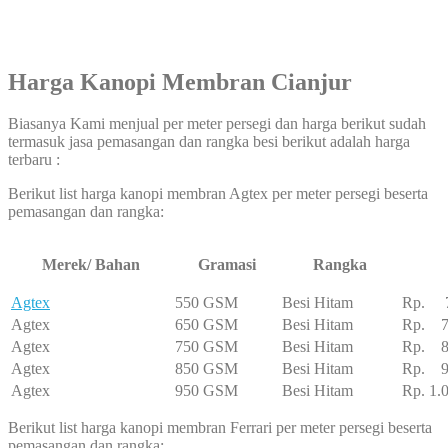
Harga Kanopi Membran Cianjur
Biasanya Kami menjual per meter persegi dan harga berikut sudah
termasuk jasa pemasangan dan rangka besi berikut adalah harga
terbaru :
Berikut list harga kanopi membran Agtex per meter persegi beserta
pemasangan dan rangka:
Merek/ Bahan
Gramasi
Rangka
Agtex
550 GSM
Besi Hitam
Rp. 7
Agtex
650 GSM
Besi Hitam
Rp. 7
Agtex
750 GSM
Besi Hitam
Rp. 8
Agtex
850 GSM
Besi Hitam
Rp. 95
Agtex
950 GSM
Besi Hitam
Rp. 1.
Berikut list harga kanopi membran Ferrari per meter persegi beserta
pemasangan dan rangka: