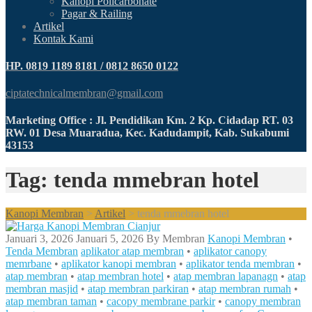
Kanopi Policarbonate
Pagar & Railing
Artikel
Kontak Kami
HP. 0819 1189 8181 / 0812 8650 0122
ciptatechnicalmembran@gmail.com
Marketing Office : Jl. Pendidikan Km. 2 Kp. Cidadap RT. 03
RW. 01 Desa Muaradua, Kec. Kadudampit, Kab. Sukabumi
43153
Tag: tenda mmebran hotel
Kanopi Membran
>
Artikel
>
tenda mmebran hotel
Januari 3, 2026
Januari 5, 2026
By
Membran
Kanopi Membran
•
Tenda Membran
aplikator atap membran
•
aplikator canopy
memrbane
•
aplikator kanopi membran
•
aplikator tenda membran
•
atap membran
•
atap membran hotel
•
atap membran lapanagn
•
atap
membran masjid
•
atap membran parkiran
•
atap membran rumah
•
atap membran taman
•
cacopy membrane parkir
•
canopy membran