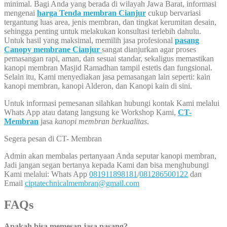
minimal. Bagi Anda yang berada di wilayah Jawa Barat, informasi
mengenai
harga Tenda membran Cianjur
cukup bervariasi
tergantung luas area, jenis membran, dan tingkat kerumitan desain,
sehingga penting untuk melakukan konsultasi terlebih dahulu.
Untuk hasil yang maksimal, memilih jasa profesional
pasang
Canopy membrane Cianjur
sangat dianjurkan agar proses
pemasangan rapi, aman, dan sesuai standar, sekaligus memastikan
kanopi membran Masjid Ramadhan tampil estetis dan fungsional.
Selain itu, Kami menyediakan jasa pemasangan lain seperti: kain
kanopi membran, kanopi Alderon, dan Kanopi kain di sini.
Untuk informasi pemesanan silahkan hubungi kontak Kami melalui
Whats App atau datang langsung ke Workshop Kami,
CT-
Membran
jasa
kanopi membran berkualitas
.
Segera pesan di CT- Membran
Admin akan membalas pertanyaan Anda seputar kanopi membran,
Jadi jangan segan bertanya kepada Kami dan bisa menghubungi
Kami melalui: Whats App
081911898181
/
081286500122
dan
Email
ciptatechnicalmembran@gmail.com
FAQs
Apakah bisa memesan jasa pasang?