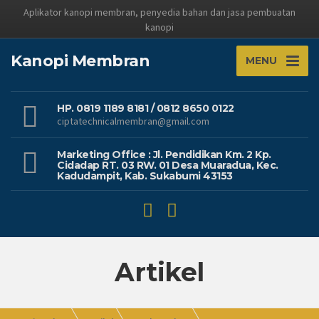
Aplikator kanopi membran, penyedia bahan dan jasa pembuatan
kanopi
Kanopi Membran
MENU
HP. 0819 1189 8181 / 0812 8650 0122
ciptatechnicalmembran@gmail.com
Marketing Office : Jl. Pendidikan Km. 2 Kp.
Cidadap RT. 03 RW. 01 Desa Muaradua, Kec.
Kadudampit, Kab. Sukabumi 43153
Artikel