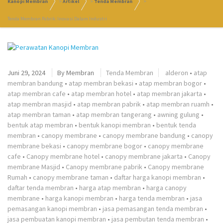
Kanopi Membran
>
Artikel
>
Tenda Membran
>
Tenda Membran Pabrik: Inovasi Dalam Industri
Juni 29, 2024
By
Membran
Tenda Membran
alderon
•
atap
membran bandung
•
atap membran bekasi
•
atap membran bogor
•
atap membran cafe
•
atap membran hotel
•
atap membran jakarta
•
atap membran masjid
•
atap membran pabrik
•
atap membran ruamh
•
atap membran taman
•
atap membran tangerang
•
awning gulung
•
bentuk atap membran
•
bentuk kanopi membran
•
bentuk tenda
membran
•
canopy membrane
•
canopy membrane bandung
•
canopy
membrane bekasi
•
canopy membrane bogor
•
canopy membrane
cafe
•
Canopy membrane hotel
•
canopy membrane jakarta
•
Canopy
membrane Masjid
•
Canopy membrane pabrik
•
Canopy membrane
Rumah
•
canopy membrane taman
•
daftar harga kanopi membran
•
daftar tenda membran
•
harga atap membran
•
harga canopy
membrane
•
harga kanopi membran
•
harga tenda membran
•
jasa
pemasangan kanopi membran
•
jasa pemasangan tenda membran
•
jasa pembuatan kanopi membran
•
jasa pembutan tenda membran
•