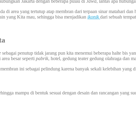
nghubungkan Jakarta dengan beberapa pulau di
Jawa
, lantas apa hubun
 di area yang tertutup atap membran dari terpaan sinar matahari dan h
ain yang Kita mau, sehingga bisa menjadikan
ikonik
dari sebuah tempat 
ta
e
sebagai penutup tidak jarang pun kita menemui beberapa halte bis y
 area besar seperti
pabrik
, hotel, gedung teater gedung olahraga dan ma
 membran ini sebagai pelindung karena banyak sekali kelebihan yang di
 sehingga mampu di bentuk sesuai dengan desain dan rancangan yang sud