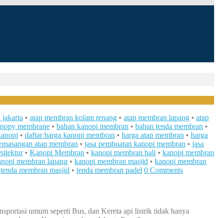
jakarta
•
atap membran kolam renang
•
atap membran lapang
•
atap
anopy membrane
•
bahan kanopi membran
•
bahan tenda membran
•
kanopi
•
daftar harga kanopi membran
•
harga atap membran
•
harga
pemasangan atap membran
•
jasa pembuatan kanopi membran
•
jasa
sitektur
•
Kanopi Membran
•
kanopi membran bali
•
kanopi membran
anopi membran lapang
•
kanopi membran masjid
•
kanopi membran
•
tenda membran masjid
•
tenda membran padel
0 Comments
ansportasi umum seperti Bus, dan Kereta api listrik tidak hanya