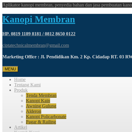
Aplikator kanopi membran, penyedia bahan dan jasa pembuatan kano
Kanopi Membran
HP. 0819 1189 8181 / 0812 8650 0122
ciptatechnicalmembran@gmail.com
Marketing Office : Jl. Pendidikan Km. 2 Kp. Cidadap RT. 03 
MENU
Home
Tentang Kami
Produk
Tenda Membran
Kanopi Kain
Awning Gulung
Alderon
Kanopi Policarbonate
Pagar & Railing
Artikel