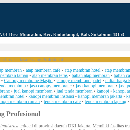
RW. 01 Desa Muaradua, Kec. Kadudampit, Kab. Sukabumi 43153
a Pusat – Jasa Pasang Profesional
tap membran
•
atap membran cafe
•
atap membran hotel
•
atap membran 
 membran taman
•
atap membran teras
•
bahan atap membran
•
bahan c
•
Canopy membrane Masjid
•
canopy membrane padel
•
daftar harga 
tenda membran
•
jasa canopy membrane
•
jasa kanopi membran
•
jasa 
brane
•
jual kanopi membran
•
jual tenda membran
•
kanopi
•
kanopi ar
embran hotel
•
kanopi membran instansi
•
kanopi membran jakarta
•
k
anopi membran rumah
•
tenda membran cafe
•
tenda membran lapang
g Profesional
dmnistrasi
terkecil di provinsi daerah DKI Jakarta, Memiliki fasilitas tr