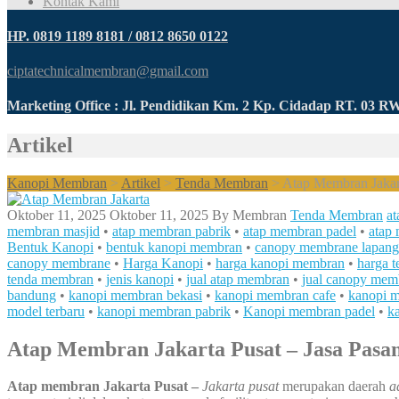
Kontak Kami
HP. 0819 1189 8181 / 0812 8650 0122
ciptatechnicalmembran@gmail.com
Marketing Office : Jl. Pendidikan Km. 2 Kp. Cidadap RT. 03 
Artikel
Kanopi Membran
>
Artikel
>
Tenda Membran
>
Atap Membran Jakart
Oktober 11, 2025
Oktober 11, 2025
By
Membran
Tenda Membran
a
membran masjid
•
atap membran pabrik
•
atap membran padel
•
atap
Bentuk Kanopi
•
bentuk kanopi membran
•
canopy membrane lapang
canopy membrane
•
Harga Kanopi
•
harga kanopi membran
•
harga 
tenda membran
•
jenis kanopi
•
jual atap membran
•
jual canopy mem
bandung
•
kanopi membran bekasi
•
kanopi membran cafe
•
kanopi m
model terbaru
•
kanopi membran pabrik
•
Kanopi membran padel
•
k
Atap Membran Jakarta Pusat – Jasa Pasan
Atap membran Jakarta Pusat –
Jakarta pusat
merupakan daerah
a