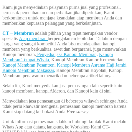
Kami juga menyediakan pelayanan purna jual yang profesional,
termasuk pemeliharaan dan perbaikan jika diperlukan, Kami
berkomitmen untuk menjaga keandalan atap membran Anda dan
memberikan kepuasan pelanggan yang berkelanjutan.
CT – Membran
adalah pilihan yang tepat merupakan vendor
spesialis
Atap membran
berpengalaman lebih dari 15 tahun dengan
harga yang sangat kompetitif Anda bisa mendapatkan kanopi
membran yang berkualitas, awet dan bergaransi, juga menawarkan
Kanopi membran,
Penyedia jasa Kanopi Membran,
Kanopi
Membran Tempat Wisata,
Kanopi Membran Kantor Kementerian,
Kanopi Membran Pesantren,
Kanopi Membran Asrama Haji Jambi,
Kanopi Membran Makassar,
Kanopi Membran Boyolali, Kanopi
Membran penawaran menarik dan beberapa artikel lainnya.
Selain itu, Kami menyediakan jasa pemasangan lain seperti: kain
kanopi membran, kanopi Alderon, dan Kanopi kain di sini.
Menyediakan jasa pemasangan di beberapa wilayah sehingga Anda
tidak perlu khawatir mengenai pemesanan kanopi membran karena
Kami siap datang ke Lokasi Anda
Free survey
.
Untuk informasi pemesanan silahkan hubungi kontak Kami melalui
Whats App atau datang langsung ke Workshop Kami CT-