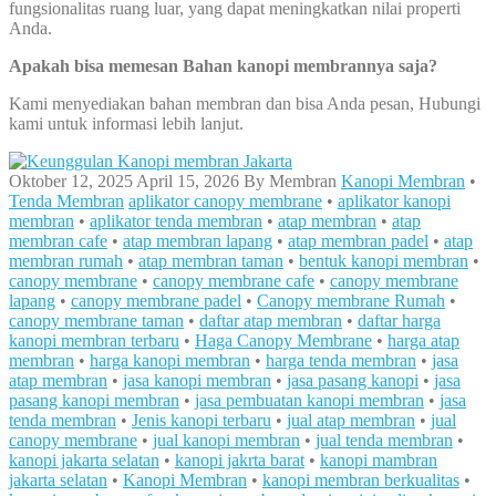
fungsionalitas ruang luar, yang dapat meningkatkan nilai properti
Anda.
Apakah bisa memesan Bahan kanopi membrannya saja?
Kami menyediakan bahan membran dan bisa Anda pesan, Hubungi
kami untuk informasi lebih lanjut.
Oktober 12, 2025
April 15, 2026
By
Membran
Kanopi Membran
•
Tenda Membran
aplikator canopy membrane
•
aplikator kanopi
membran
•
aplikator tenda membran
•
atap membran
•
atap
membran cafe
•
atap membran lapang
•
atap membran padel
•
atap
membran rumah
•
atap membran taman
•
bentuk kanopi membran
•
canopy membrane
•
canopy membrane cafe
•
canopy membrane
lapang
•
canopy membrane padel
•
Canopy membrane Rumah
•
canopy membrane taman
•
daftar atap membran
•
daftar harga
kanopi membran terbaru
•
Haga Canopy Membrane
•
harga atap
membran
•
harga kanopi membran
•
harga tenda membran
•
jasa
atap membran
•
jasa kanopi membran
•
jasa pasang kanopi
•
jasa
pasang kanopi membran
•
jasa pembuatan kanopi membran
•
jasa
tenda membran
•
Jenis kanopi terbaru
•
jual atap membran
•
jual
canopy membrane
•
jual kanopi membran
•
jual tenda membran
•
kanopi jakarta selatan
•
kanopi jakrta barat
•
kanopi mambran
jakarta selatan
•
Kanopi Membran
•
kanopi membran berkualitas
•