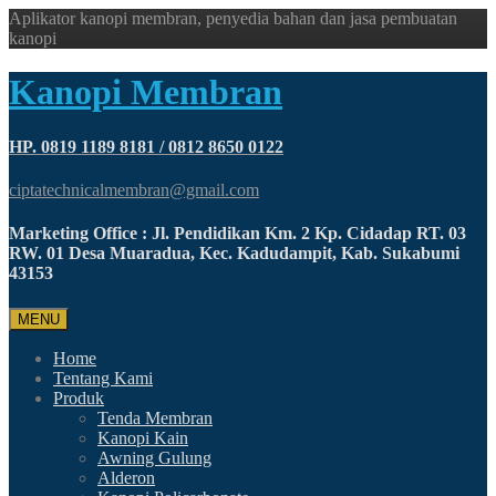
Aplikator kanopi membran, penyedia bahan dan jasa pembuatan
kanopi
Kanopi Membran
HP. 0819 1189 8181 / 0812 8650 0122
ciptatechnicalmembran@gmail.com
Marketing Office : Jl. Pendidikan Km. 2 Kp. Cidadap RT. 03
RW. 01 Desa Muaradua, Kec. Kadudampit, Kab. Sukabumi
43153
MENU
Home
Tentang Kami
Produk
Tenda Membran
Kanopi Kain
Awning Gulung
Alderon