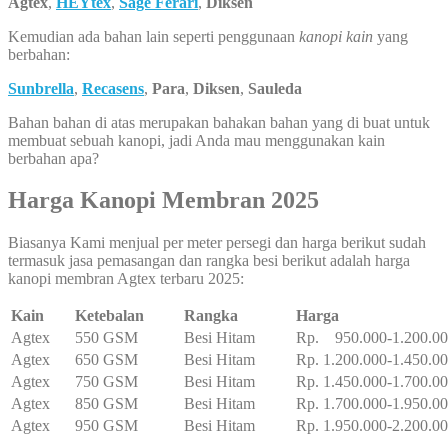
Agtex
,
HEYtex
,
Sage Ferari
,
Diksen
Kemudian ada bahan lain seperti penggunaan
kanopi kain
yang
berbahan:
Sunbrella
,
Recasens
,
Para
,
Diksen
,
Sauleda
Bahan bahan di atas merupakan bahakan bahan yang di buat untuk
membuat sebuah kanopi, jadi Anda mau menggunakan kain
berbahan apa?
Harga Kanopi Membran 2025
Biasanya Kami menjual per meter persegi dan harga berikut sudah
termasuk jasa pemasangan dan rangka besi berikut adalah harga
kanopi membran Agtex terbaru 2025:
Kain
Ketebalan
Rangka
Harga
Agtex
550 GSM
Besi Hitam
Rp. 950.000-1.200.0
Agtex
650 GSM
Besi Hitam
Rp. 1.200.000-1.450.0
Agtex
750 GSM
Besi Hitam
Rp. 1.450.000-1.700.0
Agtex
850 GSM
Besi Hitam
Rp. 1.700.000-1.950.0
Agtex
950 GSM
Besi Hitam
Rp. 1.950.000-2.200.0