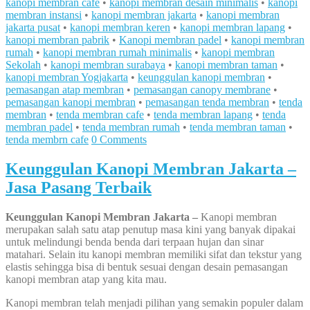
kanopi membran cafe
•
kanopi membran desain minimalis
•
kanopi
membran instansi
•
kanopi membran jakarta
•
kanopi membran
jakarta pusat
•
kanopi membran keren
•
kanopi membran lapang
•
kanopi membran pabrik
•
Kanopi membran padel
•
kanopi membran
rumah
•
kanopi membran rumah minimalis
•
kanopi membran
Sekolah
•
kanopi membran surabaya
•
kanopi membran taman
•
kanopi membran Yogjakarta
•
keunggulan kanopi membran
•
pemasangan atap membran
•
pemasangan canopy membrane
•
pemasangan kanopi membran
•
pemasangan tenda membran
•
tenda
membran
•
tenda membran cafe
•
tenda membran lapang
•
tenda
membran padel
•
tenda membran rumah
•
tenda membran taman
•
tenda membrn cafe
0 Comments
Keunggulan Kanopi Membran Jakarta –
Jasa Pasang Terbaik
Keunggulan Kanopi Membran Jakarta –
Kanopi membran
merupakan salah satu atap penutup masa kini yang banyak dipakai
untuk melindungi benda benda dari terpaan hujan dan sinar
matahari. Selain itu kanopi membran memiliki sifat dan tekstur yang
elastis sehingga bisa di bentuk sesuai dengan desain pemasangan
kanopi membran atap yang kita mau.
Kanopi membran telah menjadi pilihan yang semakin populer dalam