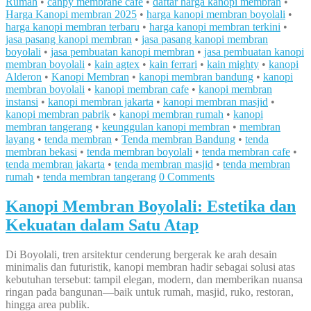
Rumah
•
canpy membrane cafe
•
daftar harga kanopi membran
•
Harga Kanopi membran 2025
•
harga kanopi membran boyolali
•
harga kanopi membran terbaru
•
harga kanopi membran terkini
•
jasa pasang kanopi membran
•
jasa pasang kanopi membran
boyolali
•
jasa pembuatan kanopi membran
•
jasa pembuatan kanopi
membran boyolali
•
kain agtex
•
kain ferrari
•
kain mighty
•
kanopi
Alderon
•
Kanopi Membran
•
kanopi membran bandung
•
kanopi
membran boyolali
•
kanopi membran cafe
•
kanopi membran
instansi
•
kanopi membran jakarta
•
kanopi membran masjid
•
kanopi membran pabrik
•
kanopi membran rumah
•
kanopi
membran tangerang
•
keunggulan kanopi membran
•
membran
layang
•
tenda membran
•
Tenda membran Bandung
•
tenda
membran bekasi
•
tenda membran boyolali
•
tenda membran cafe
•
tenda membran jakarta
•
tenda membran masjid
•
tenda membran
rumah
•
tenda membran tangerang
0 Comments
Kanopi Membran Boyolali: Estetika dan
Kekuatan dalam Satu Atap
Di Boyolali, tren arsitektur cenderung bergerak ke arah desain
minimalis dan futuristik, kanopi membran hadir sebagai solusi atas
kebutuhan tersebut: tampil elegan, modern, dan memberikan nuansa
ringan pada bangunan—baik untuk rumah, masjid, ruko, restoran,
hingga area publik.