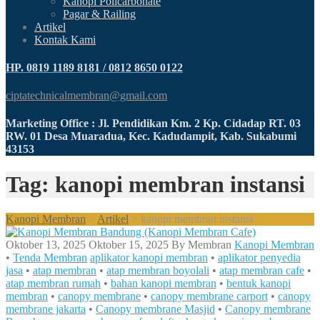
Kanopi Policarbonate
Pagar & Railing
Artikel
Kontak Kami
HP. 0819 1189 8181 / 0812 8650 0122
ciptatechnicalmembran@gmail.com
Marketing Office : Jl. Pendidikan Km. 2 Kp. Cidadap RT. 03
RW. 01 Desa Muaradua, Kec. Kadudampit, Kab. Sukabumi
43153
Tag: kanopi membran instansi
Kanopi Membran
>
Artikel
>
kanopi membran instansi
Oktober 13, 2025
Oktober 15, 2025
By
Membran
Kanopi Membran
•
Tenda Membran
aplikator kanopi membran
•
aplikator penyedia
jasa
•
atap membran
•
atap membran boyolali
•
atap membran cafe
•
atap membran rumah
•
bahan kanopi membran
•
bentuk kanopi
membran
•
canopy membrane
•
canopy membrane carport
•
canopy
membrane jakarta
•
Canopy membrane Masjid
•
Canopy membrane