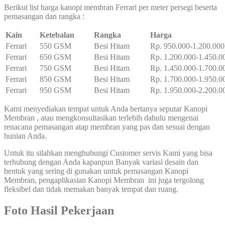
Berikut list harga kanopi membran Ferrari per meter persegi beserta
pemasangan dan rangka :
Kain
Ketebalan
Rangka
Harga
Ferrari
550 GSM
Besi Hitam
Rp. 950.000-1.200.000
Ferrari
650 GSM
Besi Hitam
Rp. 1.200.000-1.450.0
Ferrari
750 GSM
Besi Hitam
Rp. 1.450.000-1.700.0
Ferrari
850 GSM
Besi Hitam
Rp. 1.700.000-1.950.0
Ferrari
950 GSM
Besi Hitam
Rp. 1.950.000-2.200.0
Kami menyediakan tempat untuk Anda bertanya seputar Kanopi
Membran , atau mengkonsultasikan terlebih dahulu mengenai
renacana pemasangan atap membran yang pas dan sesuai dengan
hunian Anda.
Untuk itu silahkan menghubungi Customer servis Kami yang bisa
terhubung dengan Anda kapanpun Banyak variasi desain dan
bentuk yang sering di gunakan untuk pemasangan Kanopi
Membran, pengaplikasian Kanopi Membran ini juga tergolong
fleksibel dan tidak memakan banyak tempat dan ruang.
Foto Hasil Pekerjaan