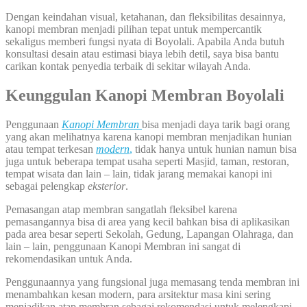
Dengan keindahan visual, ketahanan, dan fleksibilitas desainnya,
kanopi membran menjadi pilihan tepat untuk mempercantik
sekaligus memberi fungsi nyata di Boyolali. Apabila Anda butuh
konsultasi desain atau estimasi biaya lebih detil, saya bisa bantu
carikan kontak penyedia terbaik di sekitar wilayah Anda.
Keunggulan
Kanopi Membran Boyolali
Penggunaan
Kanopi
Membran
bisa menjadi daya tarik bagi orang
yang akan melihatnya karena kanopi membran menjadikan hunian
atau tempat terkesan
modern
,
tidak hanya untuk hunian namun bisa
juga untuk beberapa tempat usaha seperti Masjid, taman, restoran,
tempat wisata dan lain – lain, tidak jarang memakai kanopi ini
sebagai pelengkap
eksterior
.
Pemasangan atap membran sangatlah fleksibel karena
pemasangannya bisa di area yang kecil bahkan bisa di aplikasikan
pada area besar seperti Sekolah, Gedung, Lapangan Olahraga, dan
lain – lain, penggunaan Kanopi Membran ini sangat di
rekomendasikan untuk Anda.
Penggunaannya yang fungsional juga memasang tenda membran ini
menambahkan kesan modern, para arsitektur masa kini sering
menjadikan atap membran sebagai rekomendasi untuk melengkapi