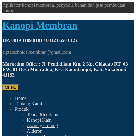
Aplikator kanopi membran, penyedia bahan dan jasa pembuatan
kanopi
Kanopi Membran
HP. 0819 1189 8181 / 0812 8650 0122
ciptatechnicalmembran@gmail.com
Marketing Office : Jl. Pendidikan Km. 2 Kp. Cidadap RT. 03
RW. 01 Desa Muaradua, Kec. Kadudampit, Kab. Sukabumi
43153
MENU
Home
Tentang Kami
Produk
Tenda Membran
Kanopi Kain
Awning Gulung
Alderon