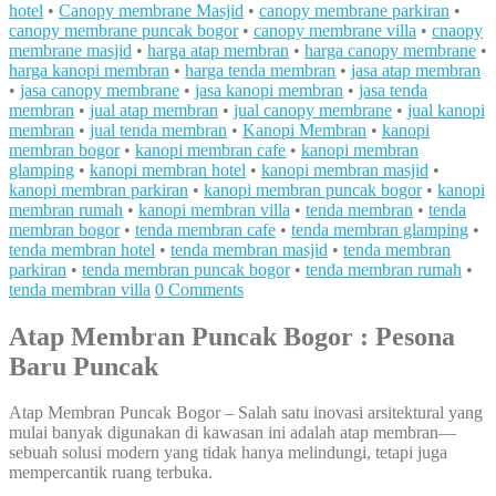
hotel
•
Canopy membrane Masjid
•
canopy membrane parkiran
•
canopy membrane puncak bogor
•
canopy membrane villa
•
cnaopy
membrane masjid
•
harga atap membran
•
harga canopy membrane
•
harga kanopi membran
•
harga tenda membran
•
jasa atap membran
•
jasa canopy membrane
•
jasa kanopi membran
•
jasa tenda
membran
•
jual atap membran
•
jual canopy membrane
•
jual kanopi
membran
•
jual tenda membran
•
Kanopi Membran
•
kanopi
membran bogor
•
kanopi membran cafe
•
kanopi membran
glamping
•
kanopi membran hotel
•
kanopi membran masjid
•
kanopi membran parkiran
•
kanopi membran puncak bogor
•
kanopi
membran rumah
•
kanopi membran villa
•
tenda membran
•
tenda
membran bogor
•
tenda membran cafe
•
tenda membran glamping
•
tenda membran hotel
•
tenda membran masjid
•
tenda membran
parkiran
•
tenda membran puncak bogor
•
tenda membran rumah
•
tenda membran villa
0 Comments
Atap Membran Puncak Bogor : Pesona
Baru Puncak
Atap Membran Puncak Bogor – Salah satu inovasi arsitektural yang
mulai banyak digunakan di kawasan ini adalah atap membran—
sebuah solusi modern yang tidak hanya melindungi, tetapi juga
mempercantik ruang terbuka.