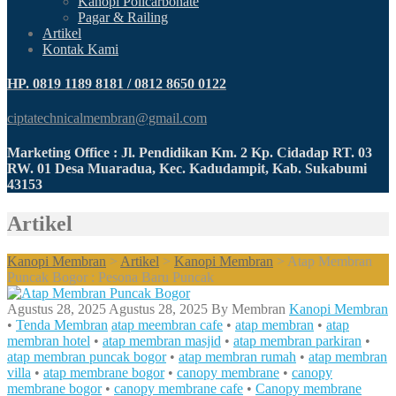
Kanopi Policarbonate
Pagar & Railing
Artikel
Kontak Kami
HP. 0819 1189 8181 / 0812 8650 0122
ciptatechnicalmembran@gmail.com
Marketing Office : Jl. Pendidikan Km. 2 Kp. Cidadap RT. 03
RW. 01 Desa Muaradua, Kec. Kadudampit, Kab. Sukabumi
43153
Artikel
Kanopi Membran
>
Artikel
>
Kanopi Membran
>
Atap Membran
Puncak Bogor : Pesona Baru Puncak
Agustus 28, 2025
Agustus 28, 2025
By
Membran
Kanopi Membran
•
Tenda Membran
atap meembran cafe
•
atap membran
•
atap
membran hotel
•
atap membran masjid
•
atap membran parkiran
•
atap membran puncak bogor
•
atap membran rumah
•
atap membran
villa
•
atap membrane bogor
•
canopy membrane
•
canopy
membrane bogor
•
canopy membrane cafe
•
Canopy membrane