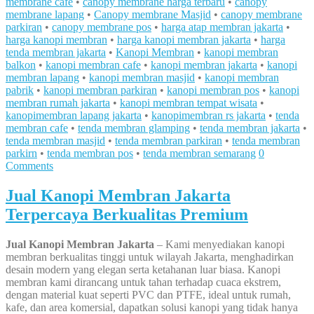
membrane cafe
•
canopy membrane harga terbaru
•
canopy
membrane lapang
•
Canopy membrane Masjid
•
canopy membrane
parkiran
•
canopy membrane pos
•
harga atap membran jakarta
•
harga kanopi membran
•
harga kanopi membran jakarta
•
harga
tenda membran jakarta
•
Kanopi Membran
•
kanopi membran
balkon
•
kanopi membran cafe
•
kanopi membran jakarta
•
kanopi
membran lapang
•
kanopi membran masjid
•
kanopi membran
pabrik
•
kanopi membran parkiran
•
kanopi membran pos
•
kanopi
membran rumah jakarta
•
kanopi membran tempat wisata
•
kanopimembran lapang jakarta
•
kanopimembran rs jakarta
•
tenda
membran cafe
•
tenda membran glamping
•
tenda membran jakarta
•
tenda membran masjid
•
tenda membran parkiran
•
tenda membran
parkirn
•
tenda membran pos
•
tenda membran semarang
0
Comments
Jual Kanopi Membran Jakarta
Terpercaya Berkualitas Premium
Jual Kanopi Membran Jakarta
– Kami menyediakan kanopi
membran berkualitas tinggi untuk wilayah Jakarta, menghadirkan
desain modern yang elegan serta ketahanan luar biasa. Kanopi
membran kami dirancang untuk tahan terhadap cuaca ekstrem,
dengan material kuat seperti PVC dan PTFE, ideal untuk rumah,
kafe, dan area komersial, dapatkan solusi kanopi yang tidak hanya