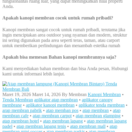
fungsionalitas ruang luar, yang dapat meningkatkan nilai properti
Anda.
Apakah kanopi membran cocok untuk rumah pribadi?
Kanopi membran sangat cocok untuk rumah pribadi, terutama jika
ingin menciptakan area outdoor yang nyaman dan modern, struktur
ini sering digunakan pada area seperti teras, taman, atau carport
untuk memberikan perlindungan dan menambah estetika rumah
Apakah bisa memesan Bahan kanopi membrannya saja?
Kami menyediakan bahan membran dan bisa Anda pesan, Hubungi
kami untuk informasi lebih lanjut.
Maret 19, 2026
Maret 14, 2026
By
Membran
Kanopi Membran
•
Tenda Membran
aplikator atap membran
•
aplikator canopy
membrane
•
aplikator kanopi membran
•
aplikator tenda membran
•
arap membran pabrik
•
atap memban pos
•
atap membran
•
atap
membran cafe
•
atap membran carpot
•
atap membran glamping
•
atap membran hotel
•
atap membran lapang
•
atap membran lapang
padel
•
atap membran lapang tenis
•
atap membran mall
•
atap
membran mini soccer
•
atap membran parkir
•
atap membran