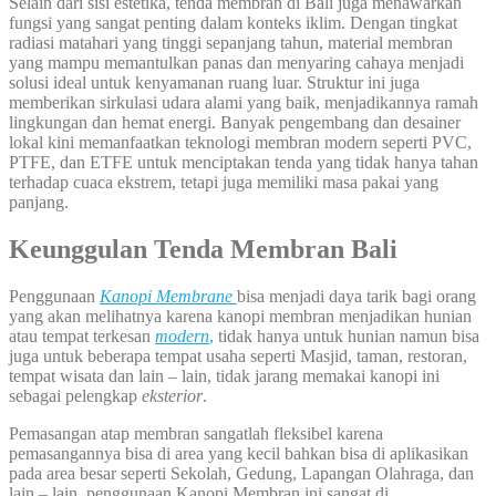
Selain dari sisi estetika, tenda membran di Bali juga menawarkan
fungsi yang sangat penting dalam konteks iklim. Dengan tingkat
radiasi matahari yang tinggi sepanjang tahun, material membran
yang mampu memantulkan panas dan menyaring cahaya menjadi
solusi ideal untuk kenyamanan ruang luar. Struktur ini juga
memberikan sirkulasi udara alami yang baik, menjadikannya ramah
lingkungan dan hemat energi. Banyak pengembang dan desainer
lokal kini memanfaatkan teknologi membran modern seperti PVC,
PTFE, dan ETFE untuk menciptakan tenda yang tidak hanya tahan
terhadap cuaca ekstrem, tetapi juga memiliki masa pakai yang
panjang.
Keunggulan Tenda Membran Bali
Penggunaan
Kanopi Membrane
bisa menjadi daya tarik bagi orang
yang akan melihatnya karena kanopi membran menjadikan hunian
atau tempat terkesan
modern
,
tidak hanya untuk hunian namun bisa
juga untuk beberapa tempat usaha seperti Masjid, taman, restoran,
tempat wisata dan lain – lain, tidak jarang memakai kanopi ini
sebagai pelengkap
eksterior
.
Pemasangan atap membran sangatlah fleksibel karena
pemasangannya bisa di area yang kecil bahkan bisa di aplikasikan
pada area besar seperti Sekolah, Gedung, Lapangan Olahraga, dan
lain – lain, penggunaan Kanopi Membran ini sangat di