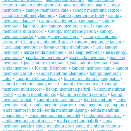
restoran
•
atap membran rumah
•
atap membran taman
•
canopy
membrane
•
canopy membrane cafe
•
canopy membrane carpot
•
canopy membrane glamping
•
Canopy membrane hotel
•
canopy
membrane lapang
•
canopy membrane lapang padel
•
canopy
membrane lapang tenis
•
canopy membrane mall
•
canopy
membrane mini soccer
•
Canopy membrane pabrik
•
canopy
membrane parkir
•
canopy membrane pos
•
canopy membrane
restoran
•
Canopy membrane Rumah
•
canopy membrane taman
•
harga atap membran
•
harga canopy membrane
•
harga kanopi
membran
•
harga tenda membran
•
jasa atap membran
•
jasa canopy
membrane
•
jasa kanopi membran
•
jasa tenda membran
•
jual atap
membran
•
jual canopy membrane
•
jual kanopi membran
•
jual
tenda membran
•
Kanopi Membran
•
kanopi membran cafe
•
kanopi
membran carpot
•
kanopi membran glamping
•
kanopi membran
hotel
•
kanopi membran lapang
•
kanopi membran lapang padel
•
kanopi membran lapang tenis
•
kanopi membran mall
•
kanopi
membran mini soccer
•
kanopi membran parbril
•
kanopi membran
parkir
•
kanopi membran pos
•
kanopi membran restoran
•
kanopi
membran rumah
•
kanopi membran taman
•
tenda membran
•
tenda
membran cafe
•
tenda membran carpot
•
tenda membran glamping
•
tenda membran hotel
•
tenda membran lapang
•
tenda membran
lapang tenis
•
tenda membran lapangpadel
•
tenda membran mall
•
tenda membran mini soccer
•
tenda membran pabrik
•
tenda
membran parkir
•
tenda membran pos
•
tenda membran restoran
•