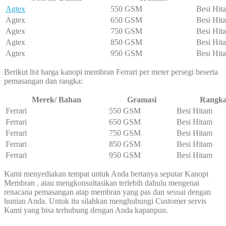
Agtex
550 GSM
Besi Hit
Agtex
650 GSM
Besi Hit
Agtex
750 GSM
Besi Hit
Agtex
850 GSM
Besi Hit
Agtex
950 GSM
Besi Hit
Berikut list harga kanopi membran Ferrari per meter persegi beserta
pemasangan dan rangka:
Merek/ Bahan
Gramasi
Rangk
Ferrari
550 GSM
Besi Hitam
Ferrari
650 GSM
Besi Hitam
Ferrari
750 GSM
Besi Hitam
Ferrari
850 GSM
Besi Hitam
Ferrari
950 GSM
Besi Hitam
Kami menyediakan tempat untuk Anda bertanya seputar Kanopi
Membran , atau mengkonsultasikan terlebih dahulu mengenai
renacana pemasangan atap membran yang pas dan sesuai dengan
hunian Anda. Untuk itu silahkan menghubungi Customer servis
Kami yang bisa terhubung dengan Anda kapanpun.