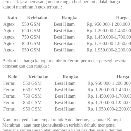
termasuk jasa pemasangan dan rangka besi berikut adalah harga
kanopi membran Agtex terbaru :
Kain
Ketebalan
Rangka
Harga
Agtex
550 GSM
Besi Hitam
Rp. 950.000-1.200.000
Agtex
650 GSM
Besi Hitam
Rp. 1.200.000-1.450.0
Agtex
750 GSM
Besi Hitam
Rp. 1.450.000-1.700.0
Agtex
850 GSM
Besi Hitam
Rp. 1.700.000-1.950.0
Agtex
950 GSM
Besi Hitam
Rp. 1.950.000-2.200.0
Berikut list harga kanopi membran Ferrari per meter persegi beserta
pemasangan dan rangka :
Kain
Ketebalan
Rangka
Harga
Ferrari
550 GSM
Besi Hitam
Rp. 950.000-1.200.000
Ferrari
650 GSM
Besi Hitam
Rp. 1.200.000-1.450.0
Ferrari
750 GSM
Besi Hitam
Rp. 1.450.000-1.700.0
Ferrari
850 GSM
Besi Hitam
Rp. 1.700.000-1.950.0
Ferrari
950 GSM
Besi Hitam
Rp. 1.950.000-2.200.0
Kami menyediakan tempat untuk Anda bertanya seputar Kanopi
Membran , atau mengkonsultasikan terlebih dahulu mengenai
renacana pemasangan atap membran yang pas dan sesuai dengan