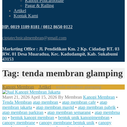
Kanopi Policarbonate
Pagar & Railing
Artikel
Kontak Kami
HP. 0819 1189 8181 / 0812 8650 0122
ciptatechnicalmembran@gmail.com
Marketing Office : Jl. Pendidikan Km. 2 Kp. Cidadap RT. 03
RW. 01 Desa Muaradua, Kec. Kadudampit, Kab. Sukabumi
43153
Tag: tenda membran glamping
Kanopi Membran
>
Artikel
>
tenda membran glamping
Maret 21, 2026
April 15, 2026
By
Membran
Kanopi Membran
•
Tenda Membran
atap membran
•
atap membran cafe
•
atap
membran jakarta
•
atap membran masjid
•
atap membran pabrik
•
atap membran parkiran
•
atap membran semarang
•
atap membrna
po
•
bentuk kanopi membran
•
bentuk unik kanopimembran
•
canopy membrane
•
canopy membrane bentuk unik
•
canopy