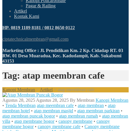
Kanopi Policarbonate
Pagar & Railing
Artikel
Kontak Kami
HP. 0819 1189 8181 / 0812 8650 0122
ciptatechnicalmembran@gmail.com
Marketing Office : Jl. Pendidikan Km. 2 Kp. Cidadap RT. 03
RW. 01 Desa Muaradua, Kec. Kadudampit, Kab. Sukabumi
43153
Tag: atap meembran cafe
Kanopi Membran
>
Artikel
>
atap meembran cafe
Agustus 28, 2025
Agustus 28, 2025
By
Membran
Kanopi Membran
•
Tenda Membran
atap meembran cafe
•
atap membran
•
atap
membran hotel
•
atap membran masjid
•
atap membran parkiran
•
atap membran puncak bogor
•
atap membran rumah
•
atap membran
villa
•
atap membrane bogor
•
canopy membrane
•
canopy
membrane bogor
•
canopy membrane cafe
•
Canopy membrane