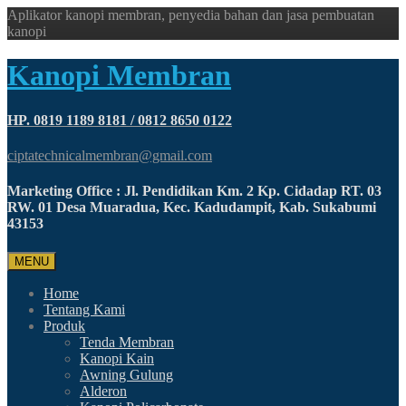
Aplikator kanopi membran, penyedia bahan dan jasa pembuatan
kanopi
Kanopi Membran
HP. 0819 1189 8181 / 0812 8650 0122
ciptatechnicalmembran@gmail.com
Marketing Office : Jl. Pendidikan Km. 2 Kp. Cidadap RT. 03
RW. 01 Desa Muaradua, Kec. Kadudampit, Kab. Sukabumi
43153
MENU
Home
Tentang Kami
Produk
Tenda Membran
Kanopi Kain
Awning Gulung
Alderon