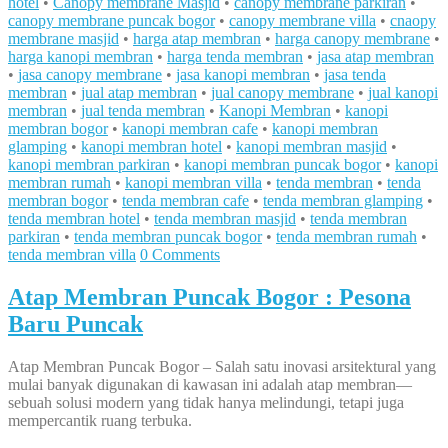
hotel
•
Canopy membrane Masjid
•
canopy membrane parkiran
•
canopy membrane puncak bogor
•
canopy membrane villa
•
cnaopy
membrane masjid
•
harga atap membran
•
harga canopy membrane
•
harga kanopi membran
•
harga tenda membran
•
jasa atap membran
•
jasa canopy membrane
•
jasa kanopi membran
•
jasa tenda
membran
•
jual atap membran
•
jual canopy membrane
•
jual kanopi
membran
•
jual tenda membran
•
Kanopi Membran
•
kanopi
membran bogor
•
kanopi membran cafe
•
kanopi membran
glamping
•
kanopi membran hotel
•
kanopi membran masjid
•
kanopi membran parkiran
•
kanopi membran puncak bogor
•
kanopi
membran rumah
•
kanopi membran villa
•
tenda membran
•
tenda
membran bogor
•
tenda membran cafe
•
tenda membran glamping
•
tenda membran hotel
•
tenda membran masjid
•
tenda membran
parkiran
•
tenda membran puncak bogor
•
tenda membran rumah
•
tenda membran villa
0 Comments
Atap Membran Puncak Bogor : Pesona
Baru Puncak
Atap Membran Puncak Bogor – Salah satu inovasi arsitektural yang
mulai banyak digunakan di kawasan ini adalah atap membran—
sebuah solusi modern yang tidak hanya melindungi, tetapi juga
mempercantik ruang terbuka.