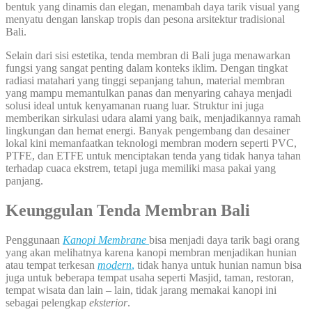
bentuk yang dinamis dan elegan, menambah daya tarik visual yang
menyatu dengan lanskap tropis dan pesona arsitektur tradisional
Bali.
Selain dari sisi estetika, tenda membran di Bali juga menawarkan
fungsi yang sangat penting dalam konteks iklim. Dengan tingkat
radiasi matahari yang tinggi sepanjang tahun, material membran
yang mampu memantulkan panas dan menyaring cahaya menjadi
solusi ideal untuk kenyamanan ruang luar. Struktur ini juga
memberikan sirkulasi udara alami yang baik, menjadikannya ramah
lingkungan dan hemat energi. Banyak pengembang dan desainer
lokal kini memanfaatkan teknologi membran modern seperti PVC,
PTFE, dan ETFE untuk menciptakan tenda yang tidak hanya tahan
terhadap cuaca ekstrem, tetapi juga memiliki masa pakai yang
panjang.
Keunggulan Tenda Membran Bali
Penggunaan
Kanopi Membrane
bisa menjadi daya tarik bagi orang
yang akan melihatnya karena kanopi membran menjadikan hunian
atau tempat terkesan
modern
,
tidak hanya untuk hunian namun bisa
juga untuk beberapa tempat usaha seperti Masjid, taman, restoran,
tempat wisata dan lain – lain, tidak jarang memakai kanopi ini
sebagai pelengkap
eksterior
.