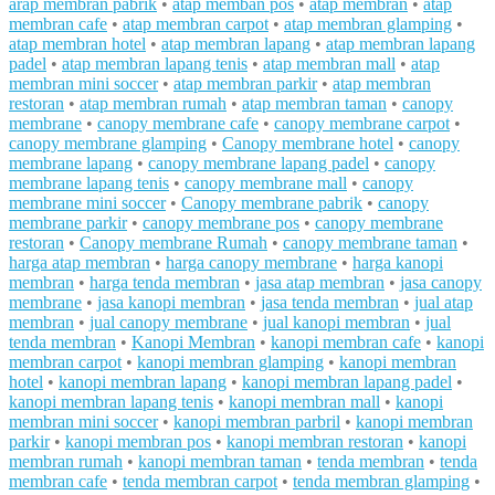
arap membran pabrik
•
atap memban pos
•
atap membran
•
atap
membran cafe
•
atap membran carpot
•
atap membran glamping
•
atap membran hotel
•
atap membran lapang
•
atap membran lapang
padel
•
atap membran lapang tenis
•
atap membran mall
•
atap
membran mini soccer
•
atap membran parkir
•
atap membran
restoran
•
atap membran rumah
•
atap membran taman
•
canopy
membrane
•
canopy membrane cafe
•
canopy membrane carpot
•
canopy membrane glamping
•
Canopy membrane hotel
•
canopy
membrane lapang
•
canopy membrane lapang padel
•
canopy
membrane lapang tenis
•
canopy membrane mall
•
canopy
membrane mini soccer
•
Canopy membrane pabrik
•
canopy
membrane parkir
•
canopy membrane pos
•
canopy membrane
restoran
•
Canopy membrane Rumah
•
canopy membrane taman
•
harga atap membran
•
harga canopy membrane
•
harga kanopi
membran
•
harga tenda membran
•
jasa atap membran
•
jasa canopy
membrane
•
jasa kanopi membran
•
jasa tenda membran
•
jual atap
membran
•
jual canopy membrane
•
jual kanopi membran
•
jual
tenda membran
•
Kanopi Membran
•
kanopi membran cafe
•
kanopi
membran carpot
•
kanopi membran glamping
•
kanopi membran
hotel
•
kanopi membran lapang
•
kanopi membran lapang padel
•
kanopi membran lapang tenis
•
kanopi membran mall
•
kanopi
membran mini soccer
•
kanopi membran parbril
•
kanopi membran
parkir
•
kanopi membran pos
•
kanopi membran restoran
•
kanopi
membran rumah
•
kanopi membran taman
•
tenda membran
•
tenda
membran cafe
•
tenda membran carpot
•
tenda membran glamping
•