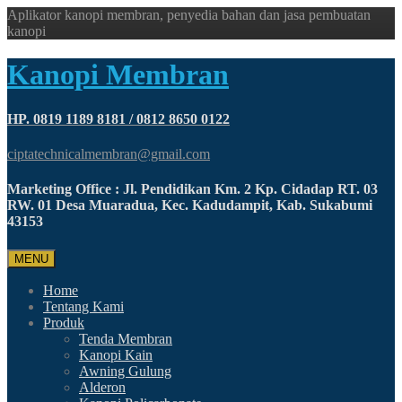
Aplikator kanopi membran, penyedia bahan dan jasa pembuatan
kanopi
Kanopi Membran
HP. 0819 1189 8181 / 0812 8650 0122
ciptatechnicalmembran@gmail.com
Marketing Office : Jl. Pendidikan Km. 2 Kp. Cidadap RT. 03
RW. 01 Desa Muaradua, Kec. Kadudampit, Kab. Sukabumi
43153
MENU
Home
Tentang Kami
Produk
Tenda Membran
Kanopi Kain
Awning Gulung
Alderon