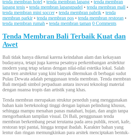
tenda membran hotel
•
tenda membran lapang
•
tenda membran
lapang tenis
•
tenda membran lapangpadel
•
tenda membran mall
•
tenda membran mini soccer
•
tenda membran pabrik
•
tenda
membran parkir
•
tenda membran pos
•
tenda membran restoran
•
tenda membran rumah
•
tenda membran taman
0 Comments
Tenda Membran Bali Terbaik Kuat dan
Awet
Bali tidak hanya dikenal karena keindahan alam dan kekayaan
budayanya, tetapi juga karena pesatnya perkembangan arsitektur
modern yang tetap selaras dengan nilai-nilai estetika lokal. Salah
satu tren arsitektur yang kini banyak ditemukan di berbagai sudut
Pulau Dewata adalah penggunaan tenda membran. Tenda membran
Bali menjadi simbol perpaduan antara inovasi teknologi material
dengan nuansa tropis dan artistik yang khas.
Tenda membran merupakan struktur peneduh yang menggunakan
bahan kain berteknologi tinggi dengan lapisan pelindung khusus,
sehingga mampu menahan panas matahari, hujan, dan angin tanpa
mengorbankan tampilan visual. Di Bali, penggunaan tenda
membran berkembang pesat terutama pada area publik, resort, kafe,
restoran tepi pantai, hingga tempat ibadah. Karakter bahan yang
lentur dan ringan memungkinkan para arsitek menciptakan bentuk-