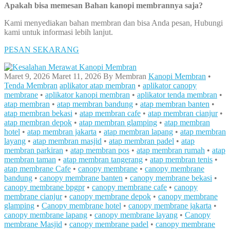
Apakah bisa memesan Bahan kanopi membrannya saja?
Kami menyediakan bahan membran dan bisa Anda pesan, Hubungi
kami untuk informasi lebih lanjut.
PESAN SEKARANG
Maret 9, 2026
Maret 11, 2026
By
Membran
Kanopi Membran
•
Tenda Membran
aplikator atap membran
•
aplikator canopy
membrane
•
aplikator kanopi membran
•
aplikator tenda membran
•
atap membran
•
atap membran bandung
•
atap membran banten
•
atap membran bekasi
•
atap membran cafe
•
atap membran cianjur
•
atap membran depok
•
atap membran glamping
•
atap membran
hotel
•
atap membran jakarta
•
atap membran lapang
•
atap membran
layang
•
atap membran masjid
•
atap membran padel
•
atap
membran parkiran
•
atap membran pos
•
atap membran rumah
•
atap
membran taman
•
atap membran tangerang
•
atap membran tenis
•
atap membrane Cafe
•
canopy membrane
•
canopy membrane
bandung
•
canopy membrane banten
•
canopy membrane bekasi
•
canopy membrane bpgpr
•
canopy membrane cafe
•
canopy
membrane cianjur
•
canopy membrane depok
•
canopy membrane
glamping
•
Canopy membrane hotel
•
canopy membrane jakarta
•
canopy membrane lapang
•
canopy membrane layang
•
Canopy
membrane Masjid
•
canopy membrane padel
•
canopy membrane