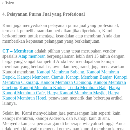
efisien.
4. Pelayanan Purna Jual yang Profesional
Kami juga menyediakan pelayanan purna jual yang profesional,
termasuk pemeliharaan dan perbaikan jika diperlukan, Kami
berkomitmen untuk menjaga keandalan atap membran Anda dan
memberikan kepuasan pelanggan yang berkelanjutan.
CT – Membran
adalah pilihan yang tepat merupakan vendor
spesialis
Atap membran
berpengalaman lebih dari 15 tahun dengan
harga yang sangat kompetitif Anda bisa mendapatkan kanopi
membran yang berkualitas, awet dan bergaransi, juga menawarkan
Kanopi membran,
Kanopi Membran Subang,
Kanopi Membran
Depok,
Kanopi Membran Ciamis
,
Kanopi Membran Banjar,
Kanopi
Membran Cikarang,
Kanopi Membran Cibinong,
Kanopi Membran
Cirebon,
Kanopi Membran Kudus,
Tenda Membran Bali,
Harga
Kanopi Membran Cafe,
Harga Kanopi Membran Masjid,
Harga
Kanopi Membran Hotel,
penawaran menarik dan beberapa artikel
lainnya.
Selain itu, Kami menyediakan jasa pemasangan lain seperti: kain
kanopi membran, kanopi Alderon, dan Kanopi kain di sini.
Menyediakan jasa pemasangan di beberapa wilayah sehingga Anda
tidak perlu khawatir mengenai pemesanan kanopi membran karena