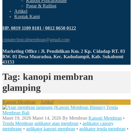
Kanopi Policarbonate
Pagar & Railing
Artikel
Kontak Kami
HP. 0819 1189 8181 / 0812 8650 0122
ciptatechnicalmembran@gmail.com
Marketing Office : Jl. Pendidikan Km. 2 Kp. Cidadap RT. 03
RW. 01 Desa Muaradua, Kec. Kadudampit, Kab. Sukabumi
43153
Tag: kanopi membran
glamping
Kanopi Membran
>
Artikel
>
kanopi membran glamping
Maret 19, 2026
Maret 14, 2026
By
Membran
Kanopi Membran
•
Tenda Membran
aplikator atap membran
•
aplikator canopy
membrane
•
aplikator kanopi membran
•
aplikator tenda membran
•