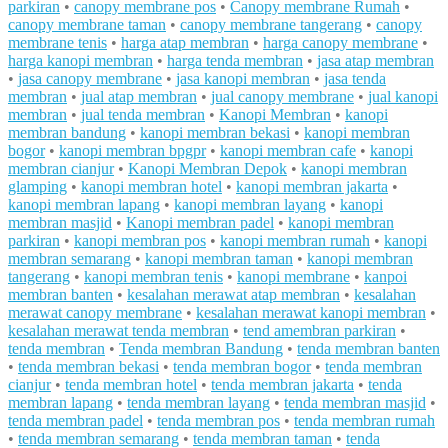
parkiran
•
canopy membrane pos
•
Canopy membrane Rumah
•
canopy membrane taman
•
canopy membrane tangerang
•
canopy
membrane tenis
•
harga atap membran
•
harga canopy membrane
•
harga kanopi membran
•
harga tenda membran
•
jasa atap membran
•
jasa canopy membrane
•
jasa kanopi membran
•
jasa tenda
membran
•
jual atap membran
•
jual canopy membrane
•
jual kanopi
membran
•
jual tenda membran
•
Kanopi Membran
•
kanopi
membran bandung
•
kanopi membran bekasi
•
kanopi membran
bogor
•
kanopi membran bpgpr
•
kanopi membran cafe
•
kanopi
membran cianjur
•
Kanopi Membran Depok
•
kanopi membran
glamping
•
kanopi membran hotel
•
kanopi membran jakarta
•
kanopi membran lapang
•
kanopi membran layang
•
kanopi
membran masjid
•
Kanopi membran padel
•
kanopi membran
parkiran
•
kanopi membran pos
•
kanopi membran rumah
•
kanopi
membran semarang
•
kanopi membran taman
•
kanopi membran
tangerang
•
kanopi membran tenis
•
kanopi membrane
•
kanpoi
membran banten
•
kesalahan merawat atap membran
•
kesalahan
merawat canopy membrane
•
kesalahan merawat kanopi membran
•
kesalahan merawat tenda membran
•
tend amembran parkiran
•
tenda membran
•
Tenda membran Bandung
•
tenda membran banten
•
tenda membran bekasi
•
tenda membran bogor
•
tenda membran
cianjur
•
tenda membran hotel
•
tenda membran jakarta
•
tenda
membran lapang
•
tenda membran layang
•
tenda membran masjid
•
tenda membran padel
•
tenda membran pos
•
tenda membran rumah
•
tenda membran semarang
•
tenda membran taman
•
tenda