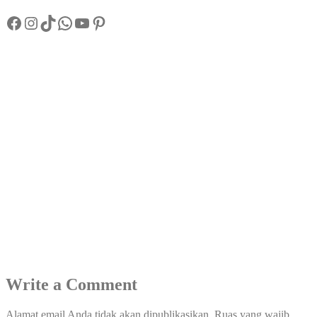
Facebook
Instagram
TikTok
WhatsApp
YouTube
Pinterest
Write a Comment
Alamat email Anda tidak akan dipublikasikan.
Ruas yang wajib