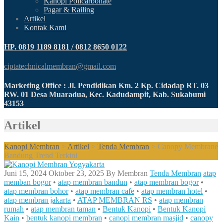
Kanopi Policarbonate
Pagar & Railing
Artikel
Kontak Kami
HP. 0819 1189 8181 / 0812 8650 0122
ciptatechnicalmembran@gmail.com
Marketing Office : Jl. Pendidikan Km. 2 Kp. Cidadap RT. 03
RW. 01 Desa Muaradua, Kec. Kadudampit, Kab. Sukabumi
43153
Artikel
Kanopi Membran
>
Artikel
>
Tenda Membran
>
Canopy Membrane
Bandung Trend Terkini
Juni 15, 2024
Oktober 23, 2025
By
Membran
Tenda Membran
atap
memban bogor
•
atap membran bandun
•
atap membran bogor
•
atap membran bohor
•
atap membran cafe
•
atap membran hotel
•
atap membran jakarta
•
ATAP MEMBRAN RS
•
atap membran
rumah
•
atap membran taman
•
Bentuk Kanopi
•
Bentuk Kanopi
Kain
•
bentuk kanopi membran
•
canopi membran masjid
•
canopy