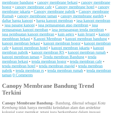
membrane bandung
•
canopy membrane bekasi
•
canopy membrane
bogor
•
canopy membrane cafe
•
Canopy membrane hotel
•
canopy
membrane jakarta
•
Canopy membrane pabrik
•
Canopy membrane
Rumah
•
canopy membrane taman
•
canopy memnbrane gardeb
•
daftar harga kanopi
•
harga kanopi membran
•
jasa kanopi membran
•
jasa pasang kanopi
•
jasa pemasangan atao membran
•
jasa
pemasangan kanopi memban
•
jasa pemasangan tenda membran
•
jasa pembuatan kanopi membran
•
kain agtex
•
kain ferarri
•
kanopi
membhran bekasi
•
Kanopi Membran
•
kanopi membran bandung
•
kanopi membran bekasi
•
kanopi membran bogor
•
kanopi membran
cafe
•
kanopi membran hotel
•
kanopi membran jakarta
•
kanopi
membran pabrik
•
kanopi membran RS
•
kanopi membran rumah
•
kanopi membran taman
•
Tenda membran Bandung
•
tenda
membran bekasi
•
tenda membran bogor
•
tenda membran cafe
•
tenda membran hotel
•
tenda membran masjid
•
tenda membran
pabrik
•
tenda membran rs
•
tenda membran rumah
•
tenda membran
taman
0 Comments
Canopy Membrane Bandung Trend
Terkini
Canopy Membrane Bandung
– Bandung, dikenal sebagai
Kota
Kembang
tidak hanya memiliki keindahan alam dan arsitektur
kolonial yang memikat, tetapi juga berkembang dalam inovasi