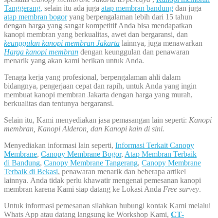
Tanggerang,
selain itu ada juga
atap membran bandung
dan juga
atap membran bogor
yang berpengalaman lebih dari 15 tahun
dengan harga yang sangat kompetitif Anda bisa mendapatkan
kanopi membran yang berkualitas, awet dan bergaransi, dan
keunggulan kanopi membran Jakarta
lainnya, juga menawarkan
Harga kanopi membran
dengan keunggulan dan penawaran
menarik yang akan kami berikan untuk Anda.
Tenaga kerja yang profesional, berpengalaman ahli dalam
bidangnya, pengerjaan cepat dan rapih, untuk Anda yang ingin
membuat kanopi membran Jakarta dengan harga yang murah,
berkualitas dan tentunya bergaransi.
Selain itu, Kami menyediakan jasa pemasangan lain seperti:
Kanopi
membran, Kanopi Alderon, dan Kanopi kain di sini.
Menyediakan informasi lain seperti,
Informasi Terkait Canopy
Membrane
,
Canopy Membrane Bogor
,
Atap Membran Terbaik
di Bandung
,
Canopy Membrane Tangerang
,
Canopy Membrane
Terbaik di Bekasi
, penawaran menarik dan beberapa artikel
lainnya. Anda tidak perlu khawatir mengenai pemesanan kanopi
membran karena Kami siap datang ke Lokasi Anda
Free survey
.
Untuk informasi pemesanan silahkan hubungi kontak Kami melalui
Whats App atau datang langsung ke Workshop Kami,
CT-