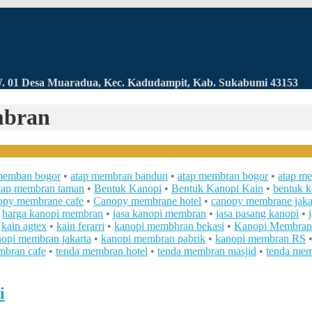
RW. 01 Desa Muaradua, Kec. Kadudampit, Kab. Sukabumi 43153
mbran
memban bogor
•
atap membran bandun
•
atap membran bogor
•
atap m
tap membran taman
•
Bentuk Kanopi
•
Bentuk Kanopi Kain
•
bentuk 
opy membrane cafe
•
Canopy membrane hotel
•
canopy membrane jaka
•
harga kanopi membran
•
jasa kanopi membran
•
jasa pasang kanopi
•
•
kain agtex
•
kain ferarri
•
kanopi membhran bekasi
•
Kanopi Membran
opi membran jakarta
•
kanopi membran pabrik
•
kanopi membran RS
mbran cafe
•
tenda membran hotel
•
tenda membran masjid
•
tenda mem
i