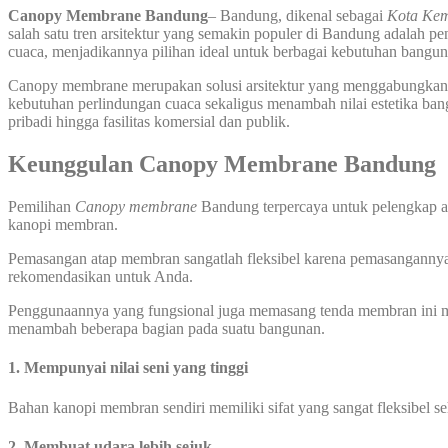
Canopy Membrane Bandung
– Bandung, dikenal sebagai
Kota Ke
salah satu tren arsitektur yang semakin populer di Bandung adalah
cuaca, menjadikannya pilihan ideal untuk berbagai kebutuhan bangu
Canopy membrane merupakan solusi arsitektur yang menggabungkan 
kebutuhan perlindungan cuaca sekaligus menambah nilai estetika ban
pribadi hingga fasilitas komersial dan publik.
Keunggulan Canopy Membrane Bandung
Pemilihan
Canopy membrane
Bandung terpercaya untuk pelengkap ars
kanopi membran.
Pemasangan atap membran sangatlah fleksibel karena pemasangannya bi
rekomendasikan untuk Anda.
Penggunaannya yang fungsional juga memasang tenda membran ini me
menambah beberapa bagian pada suatu bangunan.
1. Mempunyai nilai seni yang tinggi
Bahan kanopi membran sendiri memiliki sifat yang sangat fleksibel 
2. Membuat
udara lebih
sejuk