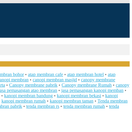
embran bohor
•
atap membran cafe
•
atap membran hotel
•
atap
kanopi membran
•
canopi membran masjid
•
canopy membrane
rta
•
Canopy membrane pabrik
•
Canopy membrane Rumah
•
canopy
jasa pemasangan atao membran
•
jasa pemasangan kanopi memban
•
•
kanopi membran bandung
•
kanopi membran bekasi
•
kanopi
•
kanopi membran rumah
•
kanopi membran taman
•
Tenda membran
bran pabrik
•
tenda membran rs
•
tenda membran rumah
•
tenda