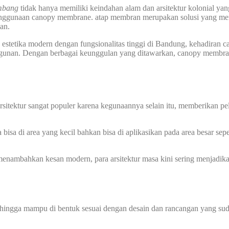
mbang
tidak hanya memiliki keindahan alam dan arsitektur kolonial ya
 penggunaan canopy membrane. atap membran merupakan solusi yang me
nan.
estetika modern dengan fungsionalitas tinggi di Bandung, kehadira
gunan. Dengan berbagai keunggulan yang ditawarkan, canopy membrane 
itektur sangat populer karena kegunaannya selain itu, memberikan pel
sa di area yang kecil bahkan bisa di aplikasikan pada area besar sep
nambahkan kesan modern, para arsitektur masa kini sering menjadik
sehingga mampu di bentuk sesuai dengan desain dan rancangan yang sud