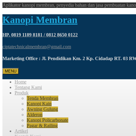
Aplikator kanopi membran, penyedia bahan dan jasa pembuatan kano
Kanopi Membran
HP. 0819 1189 8181 / 0812 8650 0122
ciptatechnicalmembran@gmail.com
Marketing Office : Jl. Pendidikan Km. 2 Kp. Cidadap RT. 03 
MENU
Home
Tentang Kami
Produk
Tenda Membran
Kanopi Kain
Awning Gulung
Alderon
Kanopi Policarbonate
Pagar & Railing
Artikel