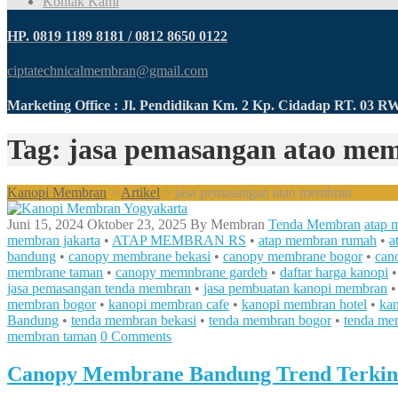
Kontak Kami
HP. 0819 1189 8181 / 0812 8650 0122
ciptatechnicalmembran@gmail.com
Marketing Office : Jl. Pendidikan Km. 2 Kp. Cidadap RT. 03 
Tag: jasa pemasangan atao me
Kanopi Membran
>
Artikel
>
jasa pemasangan atao membran
Juni 15, 2024
Oktober 23, 2025
By
Membran
Tenda Membran
atap 
membran jakarta
•
ATAP MEMBRAN RS
•
atap membran rumah
•
a
bandung
•
canopy membrane bekasi
•
canopy membrane bogor
•
can
membrane taman
•
canopy memnbrane gardeb
•
daftar harga kanopi
jasa pemasangan tenda membran
•
jasa pembuatan kanopi membran
membran bogor
•
kanopi membran cafe
•
kanopi membran hotel
•
kan
Bandung
•
tenda membran bekasi
•
tenda membran bogor
•
tenda me
membran taman
0 Comments
Canopy Membrane Bandung Trend Terkin