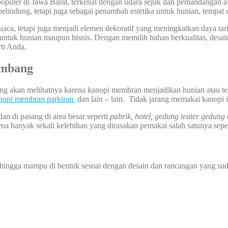
puler di Jawa Barat, terkenal dengan udara sejuk dan pemandangan a
indung, tetapi juga sebagai penambah estetika untuk hunian, tempat u
aca, tetapi juga menjadi elemen dekoratif yang meningkatkan daya ta
tuk hunian maupun bisnis. Dengan memilih bahan berkualitas, desain 
ti Anda.
embang
yang akan melihatnya karena kanopi membran menjadikan hunian atau te
nopi membran parkiran
dan lain – lain. Tidak jarang memakai kanopi 
dan di pasang di area besar seperti
pabrik, hotel, gedung teater gedung
na banyak sekali kelebihan yang dirasakan pemakai salah satunya seper
sehingga mampu di bentuk sesuai dengan desain dan rancangan yang sud