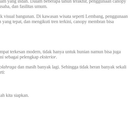
lam yang indah. Dalam beberapa tahun terakhir, penggunaan canopy
saha, dan fasilitas umum.
rik visual bangunan. Di kawasan wisata seperti Lembang, penggunaan
yang tepat, dan mengikuti tren terkini, canopy membran bisa
mpat terkesan modern, tidak hanya untuk hunian namun bisa juga
ini sebagai pelengkap
eksterior
.
 olahraga
dan masih banyak lagi. Sehingga tidak heran banyak sekali
ti:
ah kita siapkan.