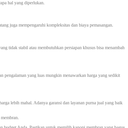
apa hal yang diperlukan.
 bentang juga mempengaruhi kompleksitas dan biaya pemasangan.
ah yang tidak stabil atau membutuhkan persiapan khusus bisa menambah
 dan pengalaman yang luas mungkin menawarkan harga yang sedikit
harga lebih mahal. Adanya garansi dan layanan purna jual yang baik
i membran.
an budget Anda. Pastikan untuk memilih kanopi membran yang bagus