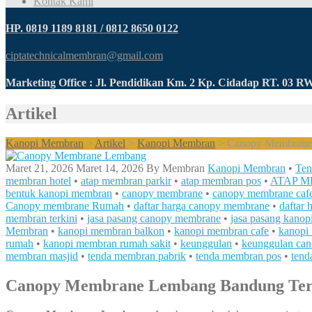
Kontak Kami
HP. 0819 1189 8181 / 0812 8650 0122
ciptatechnicalmembran@gmail.com
Marketing Office : Jl. Pendidikan Km. 2 Kp. Cidadap RT. 03 
Artikel
Kanopi Membran
>
Artikel
>
Kanopi Membran
>
Canopy Membrane 
Maret 21, 2026
Maret 14, 2026
By
Membran
Kanopi Membran
•
Ten
membran hotel
•
atap membran parkir
•
atap membran pos
•
ATAP 
bentuk kanopi membran
•
canopy membrane
•
canopy membrane caf
Canopy membrane Rumah
•
daftar harga canopy membrane
•
daftar
membran terkini
•
jasa pasang canopy membrane
•
jasa pasang kano
Membran
•
kanopi membran balkon
•
kanopi membran cafe
•
kanopi
rumah
•
kanopi membran rumah sakit
•
keunggulan
•
keunggulan ca
membran masjid
•
tenda membran pabrik
•
tenda membran pos
•
tend
Canopy Membrane Lembang Bandung Terb