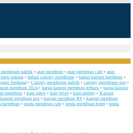
p membram pabrik
•
atap membran
•
atap membran cafe
•
atap
ning gulung
•
bahan canopy membrane
•
bahan kanopi membran
•
rane lembang
•
Canopy membrane pabrik
•
canopy membrane pos
•
anopi membran 2024
•
harga kanopi membran terbaru
•
harga kanopi
opi membran
•
kain agtex
•
kain ferari
•
kain mighty
•
Kanopi
•
kanopi membran pos
•
kanopi membran RS
•
kanopi membran
a membran
•
tenda membran cafe
•
tenda membran hotel
•
tenda