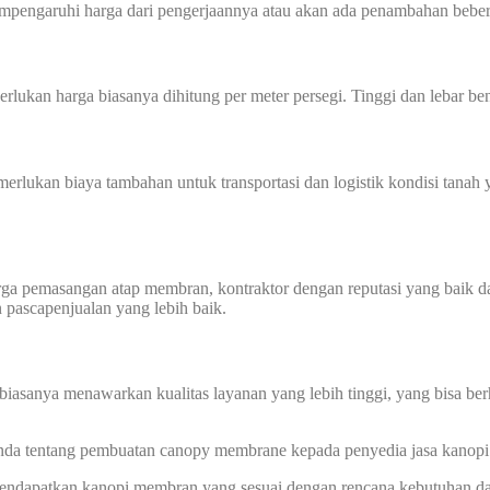
mempengaruhi harga dari pengerjaannya atau akan ada penambahan beber
perlukan harga biasanya dihitung per meter persegi. Tinggi dan lebar
memerlukan biaya tambahan untuk transportasi dan logistik kondisi tan
harga pemasangan atap membran, kontraktor dengan reputasi yang baik
n pascapenjualan yang lebih baik.
biasanya menawarkan kualitas layanan yang lebih tinggi, yang bisa ber
 Anda tentang pembuatan canopy membrane kepada penyedia jasa kanop
 mendapatkan kanopi membran yang sesuai dengan rencana kebutuhan d