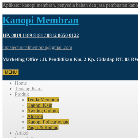
Aplikator kanopi membran, penyedia bahan dan jasa pembuatan kano
Kanopi Membran
HP. 0819 1189 8181 / 0812 8650 0122
ciptatechnicalmembran@gmail.com
Marketing Office : Jl. Pendidikan Km. 2 Kp. Cidadap RT. 03 
MENU
Home
Tentang Kami
Produk
Tenda Membran
Kanopi Kain
Awning Gulung
Alderon
Kanopi Policarbonate
Pagar & Railing
Artikel