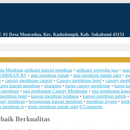
RW. 01 Desa Muaradua, Kec. Kadudampit, Kab. Sukabumi 43153
Lembang Bandung Terbaik Berkualitas
da Membran
aplikator kanopi membran
•
aplikator penyedia jasa
•
ata
MEMBRAN RS
•
atap membran rumah
•
atap membran rumah sakit
•
aw
e
•
canopy membrane carport
•
Canopy membrane hotel
•
canopy memb
 harga kanopi membran
•
glamping
•
harga canopy membrane
•
harga k
pi membran
•
jasa pembuatan Canopy Membrane
•
jasa pembuatan kan
 membran hotel
•
kanopi membran lembang
•
kanopi membran pabrik
nopy membran
•
keunggulan kanopi membran
•
membran layang
•
tend
a membran rs
•
tenda membran rumah sakit
0 Comments
aik Berkualitas