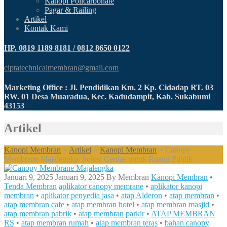
Kanopi Policarbonate
Pagar & Railing
Artikel
Kontak Kami
HP. 0819 1189 8181 / 0812 8650 0122
ciptatechnicalmembran@gmail.com
Marketing Office : Jl. Pendidikan Km. 2 Kp. Cidadap RT. 03
RW. 01 Desa Muaradua, Kec. Kadudampit, Kab. Sukabumi
43153
Artikel
Kanopi Membran
>
Artikel
>
Kanopi Membran
>
Canopy
Membrane Majalengka: Solusi Cerdas untuk Ruang Publik
Januari 9, 2025
Januari 9, 2025
By
Membran
Kanopi Membran
•
Tenda Membran
aplikator canopy memrane
•
aplikator kanopi
membran
•
aplikator penyedia jasa
•
atap Alderon
•
atap membran
•
atap membran cafe
•
atap membran hotel
•
atap membran masjid
•
atap membran pabrik
•
atap membran parkir
•
ATAP MEMBRAN
RS
•
atap membran rumah
•
atap membran teras
•
bahan canopy