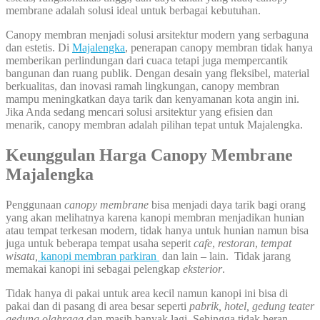
membrane adalah solusi ideal untuk berbagai kebutuhan.
Canopy membran menjadi solusi arsitektur modern yang serbaguna
dan estetis. Di
Majalengka
, penerapan canopy membran tidak hanya
memberikan perlindungan dari cuaca tetapi juga mempercantik
bangunan dan ruang publik. Dengan desain yang fleksibel, material
berkualitas, dan inovasi ramah lingkungan, canopy membran
mampu meningkatkan daya tarik dan kenyamanan kota angin ini.
Jika Anda sedang mencari solusi arsitektur yang efisien dan
menarik, canopy membran adalah pilihan tepat untuk Majalengka.
Keunggulan Harga Canopy Membrane
Majalengka
Penggunaan
canopy membrane
bisa menjadi daya tarik bagi orang
yang akan melihatnya karena kanopi membran menjadikan hunian
atau tempat terkesan modern, tidak hanya untuk hunian namun bisa
juga untuk beberapa tempat usaha seperit
cafe
,
restoran
,
tempat
wisata,
kanopi membran parkiran
dan lain – lain. Tidak jarang
memakai kanopi ini sebagai pelengkap
eksterior
.
Tidak hanya di pakai untuk area kecil namun kanopi ini bisa di
pakai dan di pasang di area besar seperti
pabrik, hotel, gedung teater
gedung olahraga
dan masih banyak lagi. Sehingga tidak heran