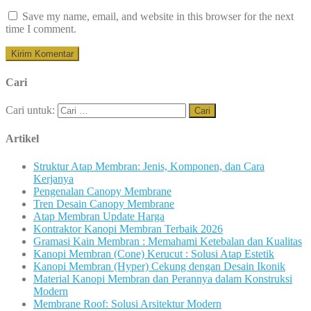
Save my name, email, and website in this browser for the next
time I comment.
Cari
Cari untuk:
Artikel
Struktur Atap Membran: Jenis, Komponen, dan Cara
Kerjanya
Pengenalan Canopy Membrane
Tren Desain Canopy Membrane
Atap Membran Update Harga
Kontraktor Kanopi Membran Terbaik 2026
Gramasi Kain Membran : Memahami Ketebalan dan Kualitas
Kanopi Membran (Cone) Kerucut : Solusi Atap Estetik
Kanopi Membran (Hyper) Cekung dengan Desain Ikonik
Material Kanopi Membran dan Perannya dalam Konstruksi
Modern
Membrane Roof: Solusi Arsitektur Modern