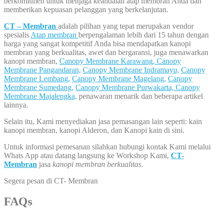
berkomitmen untuk menjaga keandalan atap membran Anda dan
memberikan kepuasan pelanggan yang berkelanjutan.
CT – Membran
adalah pilihan yang tepat merupakan vendor
spesialis
Atap membran
berpengalaman lebih dari 15 tahun dengan
harga yang sangat kompetitif Anda bisa mendapatkan kanopi
membran yang berkualitas, awet dan bergaransi, juga menawarkan
kanopi membran,
Canopy Membrane Karawang,
Canopy
Membrane Pangandaran,
Canopy Membrane Indramayu,
Canopy
Membrane Lembang,
Canopy Membrane Magelang,
Canopy
Membrane Sumedang,
Canopy Membrane Purwakarta,
Canopy
Membrane Majalengka,
penawaran menarik dan beberapa artikel
lainnya.
Selain itu, Kami menyediakan jasa pemasangan lain seperti: kain
kanopi membran, kanopi Alderon, dan Kanopi kain di sini.
Untuk informasi pemesanan silahkan hubungi kontak Kami melalui
Whats App atau datang langsung ke Workshop Kami,
CT-
Membran
jasa
kanopi membran berkualitas
.
Segera pesan di CT- Membran
FAQs