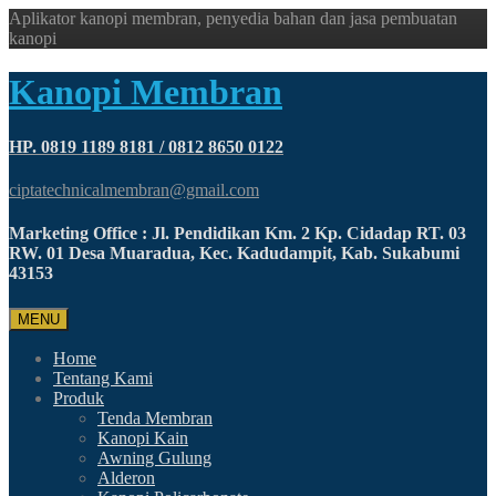
Aplikator kanopi membran, penyedia bahan dan jasa pembuatan
kanopi
Kanopi Membran
HP. 0819 1189 8181 / 0812 8650 0122
ciptatechnicalmembran@gmail.com
Marketing Office : Jl. Pendidikan Km. 2 Kp. Cidadap RT. 03
RW. 01 Desa Muaradua, Kec. Kadudampit, Kab. Sukabumi
43153
MENU
Home
Tentang Kami
Produk
Tenda Membran
Kanopi Kain
Awning Gulung
Alderon