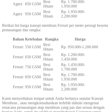
Besi
Rp. 1.700.000-
Agtex
850 GSM
Hitam
1.950.000
Besi
Rp. 1.950.000-
Agtex
950 GSM
Hitam
2.200.000
Berikut list harga kanopi membran Ferrari per meter persegi beserta
pemasangan dan rangka:
Bahan
Ketebalan
Rangka
Harga
Besi
Ferrari
550 GSM
Rp. 950.000-1.200.000
Hitam
Besi
Rp. 1.200.000-
Ferrari
650 GSM
Hitam
1.450.000
Besi
Rp. 1.450.000-
Ferrari
750 GSM
Hitam
1.700.000
Besi
Rp. 1.700.000-
Ferrari
850 GSM
Hitam
1.950.000
Besi
Rp. 1.950.000-
Ferrari
950 GSM
Hitam
2.200.000
Kami menyediakan tempat untuk Anda bertanya seputar Kanopi
Membran , atau mengkonsultasikan terlebih dahulu mengenai
renacana pemasangan atap membran yang pas dan sesuai dengan
hunian Anda, untuk itu silahkan menghubungi Customer servis