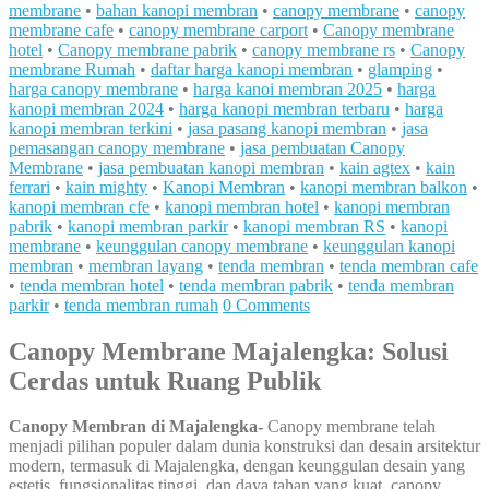
membrane
•
bahan kanopi membran
•
canopy membrane
•
canopy
membrane cafe
•
canopy membrane carport
•
Canopy membrane
hotel
•
Canopy membrane pabrik
•
canopy membrane rs
•
Canopy
membrane Rumah
•
daftar harga kanopi membran
•
glamping
•
harga canopy membrane
•
harga kanoi membran 2025
•
harga
kanopi membran 2024
•
harga kanopi membran terbaru
•
harga
kanopi membran terkini
•
jasa pasang kanopi membran
•
jasa
pemasangan canopy membrane
•
jasa pembuatan Canopy
Membrane
•
jasa pembuatan kanopi membran
•
kain agtex
•
kain
ferrari
•
kain mighty
•
Kanopi Membran
•
kanopi membran balkon
•
kanopi membran cfe
•
kanopi membran hotel
•
kanopi membran
pabrik
•
kanopi membran parkir
•
kanopi membran RS
•
kanopi
membrane
•
keunggulan canopy membrane
•
keunggulan kanopi
membran
•
membran layang
•
tenda membran
•
tenda membran cafe
•
tenda membran hotel
•
tenda membran pabrik
•
tenda membran
parkir
•
tenda membran rumah
0 Comments
Canopy Membrane Majalengka: Solusi
Cerdas untuk Ruang Publik
Canopy Membran di Majalengka-
Canopy membrane telah
menjadi pilihan populer dalam dunia konstruksi dan desain arsitektur
modern, termasuk di Majalengka, dengan keunggulan desain yang
estetis, fungsionalitas tinggi, dan daya tahan yang kuat, canopy