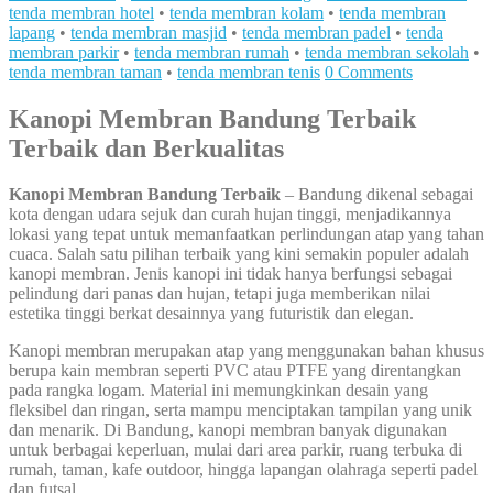
tenda membran hotel
•
tenda membran kolam
•
tenda membran
lapang
•
tenda membran masjid
•
tenda membran padel
•
tenda
membran parkir
•
tenda membran rumah
•
tenda membran sekolah
•
tenda membran taman
•
tenda membran tenis
0 Comments
Kanopi Membran Bandung Terbaik
Terbaik dan Berkualitas
Kanopi Membran Bandung Terbaik
– Bandung dikenal sebagai
kota dengan udara sejuk dan curah hujan tinggi, menjadikannya
lokasi yang tepat untuk memanfaatkan perlindungan atap yang tahan
cuaca. Salah satu pilihan terbaik yang kini semakin populer adalah
kanopi membran. Jenis kanopi ini tidak hanya berfungsi sebagai
pelindung dari panas dan hujan, tetapi juga memberikan nilai
estetika tinggi berkat desainnya yang futuristik dan elegan.
Kanopi membran merupakan atap yang menggunakan bahan khusus
berupa kain membran seperti PVC atau PTFE yang direntangkan
pada rangka logam. Material ini memungkinkan desain yang
fleksibel dan ringan, serta mampu menciptakan tampilan yang unik
dan menarik. Di Bandung, kanopi membran banyak digunakan
untuk berbagai keperluan, mulai dari area parkir, ruang terbuka di
rumah, taman, kafe outdoor, hingga lapangan olahraga seperti padel
dan futsal.