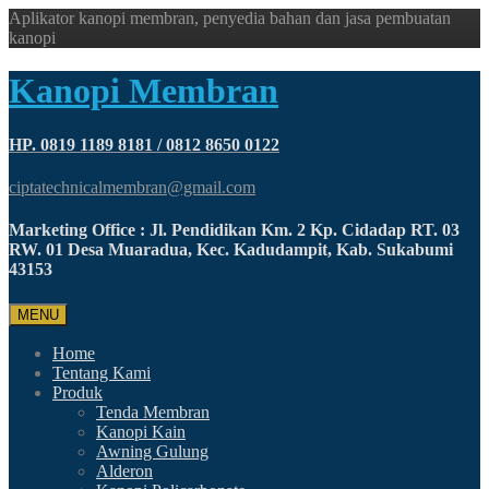
Aplikator kanopi membran, penyedia bahan dan jasa pembuatan
kanopi
Kanopi Membran
HP. 0819 1189 8181 / 0812 8650 0122
ciptatechnicalmembran@gmail.com
Marketing Office : Jl. Pendidikan Km. 2 Kp. Cidadap RT. 03
RW. 01 Desa Muaradua, Kec. Kadudampit, Kab. Sukabumi
43153
MENU
Home
Tentang Kami
Produk
Tenda Membran
Kanopi Kain
Awning Gulung
Alderon