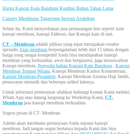
Harga Kanopi Kain Bandung Kualitas Bahan Tahan Lama
Canopy Membrane Tangerang Inovasi Arsitektur
Selain itu, Kami menyediakan jasa pemasangan lain seperti: kain
kanopi membran, kanopi Alderon, dan Kanopi kain di sini.
CT – Membran
adalah pilihan yang tepat merupakan vendor
spesialis
Atap membran
berpengalaman lebih dari 15 tahun dengan
harga yang sangat kompetitif Anda bisa mendapatkan kanopi
membran yang berkualitas, awet dan bergaransi, juga menawarkan
Kanopi membran,
Penyedia bahan Kanopi Kain Bandung
,
Kanopi
Membran Tempat Wisata,
Kanopi Membran Kantor Kementerian,
Kanopi Membran Pesantren,
Kanopi Membran Asrama Haji Jambi,
penawaran menarik dan beberapa artikel lainnya.
Untuk informasi pemesanan silahkan hubungi kontak Kami melalui
Whats App atau datang langsung ke Workshop Kami,
CT-
Membran
jasa kanopi membran berkualitas.
Segera pesan di CT- Membran
Admin akan membalas pertanyaan Anda seputar kanopi
membran, Jadi jangan segan bertanya kepada Kami dan bisa
menghubungi Kami melalui: Whats App
081911898181
dan Email