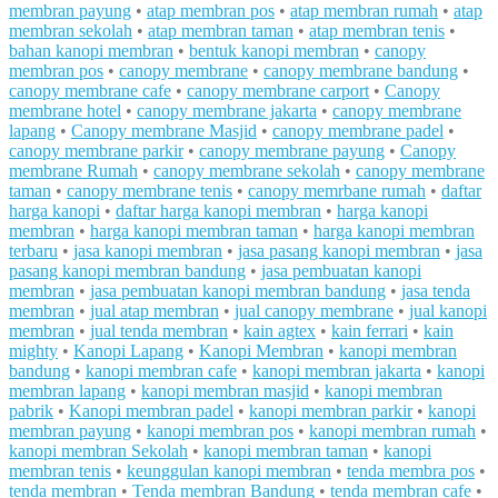
membran payung
•
atap membran pos
•
atap membran rumah
•
atap
membran sekolah
•
atap membran taman
•
atap membran tenis
•
bahan kanopi membran
•
bentuk kanopi membran
•
canopy
membran pos
•
canopy membrane
•
canopy membrane bandung
•
canopy membrane cafe
•
canopy membrane carport
•
Canopy
membrane hotel
•
canopy membrane jakarta
•
canopy membrane
lapang
•
Canopy membrane Masjid
•
canopy membrane padel
•
canopy membrane parkir
•
canopy membrane payung
•
Canopy
membrane Rumah
•
canopy membrane sekolah
•
canopy membrane
taman
•
canopy membrane tenis
•
canopy memrbane rumah
•
daftar
harga kanopi
•
daftar harga kanopi membran
•
harga kanopi
membran
•
harga kanopi membran taman
•
harga kanopi membran
terbaru
•
jasa kanopi membran
•
jasa pasang kanopi membran
•
jasa
pasang kanopi membran bandung
•
jasa pembuatan kanopi
membran
•
jasa pembuatan kanopi membran bandung
•
jasa tenda
membran
•
jual atap membran
•
jual canopy membrane
•
jual kanopi
membran
•
jual tenda membran
•
kain agtex
•
kain ferrari
•
kain
mighty
•
Kanopi Lapang
•
Kanopi Membran
•
kanopi membran
bandung
•
kanopi membran cafe
•
kanopi membran jakarta
•
kanopi
membran lapang
•
kanopi membran masjid
•
kanopi membran
pabrik
•
Kanopi membran padel
•
kanopi membran parkir
•
kanopi
membran payung
•
kanopi membran pos
•
kanopi membran rumah
•
kanopi membran Sekolah
•
kanopi membran taman
•
kanopi
membran tenis
•
keunggulan kanopi membran
•
tenda membra pos
•
tenda membran
•
Tenda membran Bandung
•
tenda membran cafe
•