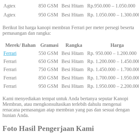
Agtex
850 GSM
Besi Hitam
Rp.950.000 – 1.050.000
Agtex
950 GSM
Besi Hitam
Rp. 1.050.000 – 1.300.00
Berikut list harga kanopi membran Ferrari per meter persegi beserta
pemasangan dan rangka:
Merek/ Bahan
Gramasi
Rangka
Harga
Ferrari
550 GSM
Besi Hitam
Rp. 950.000 – 1.200.000
Ferrari
650 GSM
Besi Hitam
Rp. 1.200.000 – 1.450.00
Ferrari
750 GSM
Besi Hitam
Rp. 1.450.000 – 1.700.00
Ferrari
850 GSM
Besi Hitam
Rp. 1.700.000 – 1.950.00
Ferrari
950 GSM
Besi Hitam
Rp. 1.950.000 – 2.200.00
Kami menyediakan tempat untuk Anda bertanya seputar Kanopi
Membran, atau mengkonsultasikan terlebih dahulu mengenai
renacana pemasangan atap membran yang pas dan sesuai dengan
hunian Anda.
Foto Hasil Pengerjaan Kami