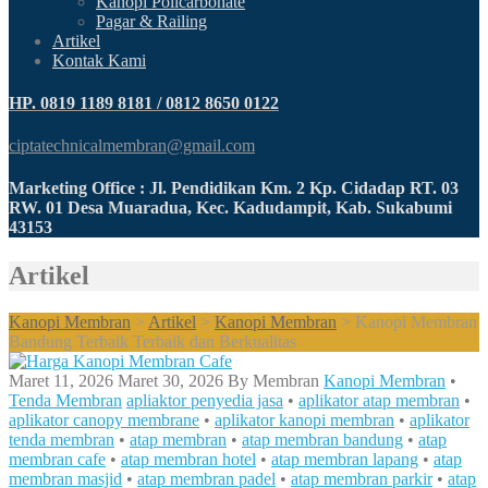
Kanopi Policarbonate
Pagar & Railing
Artikel
Kontak Kami
HP. 0819 1189 8181 / 0812 8650 0122
ciptatechnicalmembran@gmail.com
Marketing Office : Jl. Pendidikan Km. 2 Kp. Cidadap RT. 03
RW. 01 Desa Muaradua, Kec. Kadudampit, Kab. Sukabumi
43153
Artikel
Kanopi Membran
>
Artikel
>
Kanopi Membran
>
Kanopi Membran
Bandung Terbaik Terbaik dan Berkualitas
Maret 11, 2026
Maret 30, 2026
By
Membran
Kanopi Membran
•
Tenda Membran
apliaktor penyedia jasa
•
aplikator atap membran
•
aplikator canopy membrane
•
aplikator kanopi membran
•
aplikator
tenda membran
•
atap membran
•
atap membran bandung
•
atap
membran cafe
•
atap membran hotel
•
atap membran lapang
•
atap
membran masjid
•
atap membran padel
•
atap membran parkir
•
atap