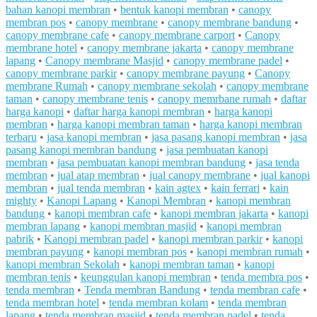
bahan kanopi membran
•
bentuk kanopi membran
•
canopy
membran pos
•
canopy membrane
•
canopy membrane bandung
•
canopy membrane cafe
•
canopy membrane carport
•
Canopy
membrane hotel
•
canopy membrane jakarta
•
canopy membrane
lapang
•
Canopy membrane Masjid
•
canopy membrane padel
•
canopy membrane parkir
•
canopy membrane payung
•
Canopy
membrane Rumah
•
canopy membrane sekolah
•
canopy membrane
taman
•
canopy membrane tenis
•
canopy memrbane rumah
•
daftar
harga kanopi
•
daftar harga kanopi membran
•
harga kanopi
membran
•
harga kanopi membran taman
•
harga kanopi membran
terbaru
•
jasa kanopi membran
•
jasa pasang kanopi membran
•
jasa
pasang kanopi membran bandung
•
jasa pembuatan kanopi
membran
•
jasa pembuatan kanopi membran bandung
•
jasa tenda
membran
•
jual atap membran
•
jual canopy membrane
•
jual kanopi
membran
•
jual tenda membran
•
kain agtex
•
kain ferrari
•
kain
mighty
•
Kanopi Lapang
•
Kanopi Membran
•
kanopi membran
bandung
•
kanopi membran cafe
•
kanopi membran jakarta
•
kanopi
membran lapang
•
kanopi membran masjid
•
kanopi membran
pabrik
•
Kanopi membran padel
•
kanopi membran parkir
•
kanopi
membran payung
•
kanopi membran pos
•
kanopi membran rumah
•
kanopi membran Sekolah
•
kanopi membran taman
•
kanopi
membran tenis
•
keunggulan kanopi membran
•
tenda membra pos
•
tenda membran
•
Tenda membran Bandung
•
tenda membran cafe
•
tenda membran hotel
•
tenda membran kolam
•
tenda membran
lapang
•
tenda membran masjid
•
tenda membran padel
•
tenda