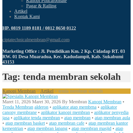
Kanopi Policarbonate
Pagar & Railing
Artikel
Kontak Kami
HP. 0819 1189 8181 / 0812 8650 0122
ciptatechnicalmembran@gmail.com
Marketing Office : Jl. Pendidikan Km. 2 Kp. Cidadap RT. 03
RW. 01 Desa Muaradua, Kec. Kadudampit, Kab. Sukabumi
43153
Tag: tenda membran sekolah
Kanopi Membran
>
Artikel
>
tenda membran sekolah
Maret 11, 2026
Maret 30, 2026
By
Membran
Kanopi Membran
•
Tenda Membran
alderon
•
aplikator atap membrna
•
aplikator
canopy membrane
•
aplikator kanopi membran
•
aplikator penyedia
jasa
•
aplikator tenda membran
•
atap membran
•
atap membran aula
•
atap membran basket
•
atap membran cafe
•
atap membran kantor
kementrian
•
atap membran lapang
•
atap membran masjid
•
atap