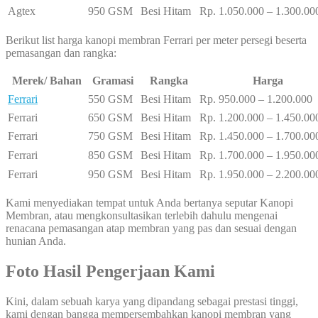
Agtex
950 GSM
Besi Hitam
Rp. 1.050.000 – 1.300.00
Berikut list harga kanopi membran Ferrari per meter persegi beserta
pemasangan dan rangka:
Merek/ Bahan
Gramasi
Rangka
Harga
Ferrari
550 GSM
Besi Hitam
Rp. 950.000 – 1.200.000
Ferrari
650 GSM
Besi Hitam
Rp. 1.200.000 – 1.450.00
Ferrari
750 GSM
Besi Hitam
Rp. 1.450.000 – 1.700.00
Ferrari
850 GSM
Besi Hitam
Rp. 1.700.000 – 1.950.00
Ferrari
950 GSM
Besi Hitam
Rp. 1.950.000 – 2.200.00
Kami menyediakan tempat untuk Anda bertanya seputar Kanopi
Membran, atau mengkonsultasikan terlebih dahulu mengenai
renacana pemasangan atap membran yang pas dan sesuai dengan
hunian Anda.
Foto Hasil Pengerjaan Kami
Kini, dalam sebuah karya yang dipandang sebagai prestasi tinggi,
kami dengan bangga mempersembahkan kanopi membran yang