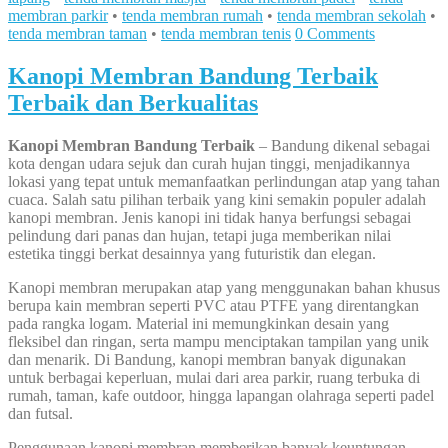
membran parkir
•
tenda membran rumah
•
tenda membran sekolah
•
tenda membran taman
•
tenda membran tenis
0 Comments
Kanopi Membran Bandung Terbaik
Terbaik dan Berkualitas
Kanopi Membran Bandung Terbaik
– Bandung dikenal sebagai
kota dengan udara sejuk dan curah hujan tinggi, menjadikannya
lokasi yang tepat untuk memanfaatkan perlindungan atap yang tahan
cuaca. Salah satu pilihan terbaik yang kini semakin populer adalah
kanopi membran. Jenis kanopi ini tidak hanya berfungsi sebagai
pelindung dari panas dan hujan, tetapi juga memberikan nilai
estetika tinggi berkat desainnya yang futuristik dan elegan.
Kanopi membran merupakan atap yang menggunakan bahan khusus
berupa kain membran seperti PVC atau PTFE yang direntangkan
pada rangka logam. Material ini memungkinkan desain yang
fleksibel dan ringan, serta mampu menciptakan tampilan yang unik
dan menarik. Di Bandung, kanopi membran banyak digunakan
untuk berbagai keperluan, mulai dari area parkir, ruang terbuka di
rumah, taman, kafe outdoor, hingga lapangan olahraga seperti padel
dan futsal.
Penggunaan kanopi membran memberikan banyak keuntungan.