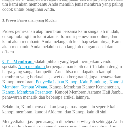
tim kami akan membantu Anda memilih jenis membran yang paling
cocok untuk bangunan Anda.
3. Proses Pemesanan yang Mudah
Proses pemesanan atap membran bersama kami sangatlah mudah,
cukup hubungi tim kami atau isi formulir pemesanan online, dan
kami akan membantu Anda melangkah ke tahap selanjutnya, Kami
akan memandu Anda melalui setiap langkah dengan cepat dan
efisien.
CT – Membran
adalah pilihan yang tepat merupakan vendor
spesialis
Atap membran
berpengalaman lebih dari 15 tahun dengan
harga yang sangat kompetitif Anda bisa mendapatkan kanopi
membran yang berkualitas, awet dan bergaransi, juga menawarkan
Kanopi membran,
Penyedia bahan Kanopi Kain Bandung
,
Kanopi
Membran Tempat Wisata,
Kanopi Membran Kantor Kementerian,
Kanopi Membran Pesantren,
Kanopi Membran Asrama Haji Jambi,
penawaran menarik dan beberapa artikel lainnya.
Selain itu, Kami menyediakan jasa pemasangan lain seperti: kain
kanopi membran, kanopi Alderon, dan Kanopi kain di sini.
Menyediakan jasa pemasangan di beberapa wilayah sehingga Anda
tidak perlu khawatir mengenai pemesanan kanopi membran karena