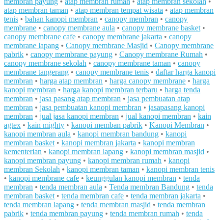
membran payung
•
atap membran rumah
•
atap membran sekolah
•
atap membran taman
•
atap membran tempat wisata
•
atap membran
tenis
•
bahan kanopi membran
•
canopy membran
•
canopy
membrane
•
canopy membrane aula
•
canopy membrane basket
•
canopy membrane cafe
•
canopy membrane jakarta
•
canopy
membrane lapang
•
Canopy membrane Masjid
•
Canopy membrane
pabrik
•
canopy membrane payung
•
Canopy membrane Rumah
•
canopy membrane sekolah
•
canopy membrane taman
•
canopy
membrane tangerang
•
canopy membrane tenis
•
daftar harga kanopi
membran
•
harga atap membran
•
harga canopy membrane
•
harga
kanopi membran
•
harga kanopi membran terbaru
•
harga tenda
membran
•
jasa pasang atap membran
•
jasa pembuatan atap
membran
•
jasa pembuatan kanopi membran
•
jasapasang kanopi
membran
•
jual jasa kanopi membran
•
jual kanopi membran
•
kain
agtex
•
kain mighty
•
kanopi memban pabrik
•
Kanopi Membran
•
kanopi membran aula
•
kanopi membran bandung
•
kanopi
membran basket
•
kanopi membran jakarta
•
kanopi membran
kementerian
•
kanopi membran lapang
•
kanopi membran masjid
•
kanopi membran payung
•
kanopi membran rumah
•
kanopi
membran Sekolah
•
kanopi membran taman
•
kanopi membran tenis
•
kanopi membrane cafe
•
keunggulan kanopi membran
•
tenda
membran
•
tenda membran aula
•
Tenda membran Bandung
•
tenda
membran basket
•
tenda membran cafe
•
tenda membran jakarta
•
tenda membran lapang
•
tenda membran masjid
•
tenda membran
pabrik
•
tenda membran payung
•
tenda membran rumah
•
tenda