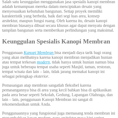
Salah satu keunggulan menggunakan jasa spesialis kanopi membran
adalah kemampuan mereka dalam menciptakan desain yang
menyesuaikan kebutuhan bangunan. Setiap proyek memiliki
karakteristik yang berbeda, baik dari segi luas area, konsep
arsitektur, maupun fungsi ruang. Oleh karena itu, desain kanopi
membran biasanya dibuat secara khusus agar dapat menyatu dengan
tampilan bangunan serta memberikan perlindungan yang maksimal.
Keunggulan Spesialis Kanopi Membran
Penggunaan
Kanopi
Membran
bisa menjadi daya tarik bagi orang
yang akan melihatnya karena kanopi membran menjadikan hunian
atau tempat terkesan
modern
,
tidak hanya untuk hunian namun bisa
juga untuk beberapa tempat usaha seperti Masjid, taman, restoran,
tempat wisata dan lain – lain, tidak jarang memakai kanopi ini
sebagai pelengkap
eksterior
.
Pemasangan atap membran sangatlah fleksibel karena
pemasangannya bisa di area yang kecil bahkan bisa di aplikasikan
pada area besar seperti Sekolah, Gedung, Lapangan Olahraga, dan
lain – lain, penggunaan Kanopi Membran ini sangat di
rekomendasikan untuk Anda.
Penggunaannya yang fungsional juga memasang tenda membran ini
menambahkan kesan modern, para arsitektur masa kini sering