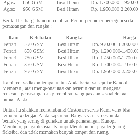
Agtex
850 GSM
Besi Hitam
Rp. 1.700.000-1.950.0
Agtex
950 GSM
Besi Hitam
Rp. 1.950.000-2.200.0
Berikut list harga kanopi membran Ferrari per meter persegi beserta
pemasangan dan rangka :
Kain
Ketebalan
Rangka
Harga
Ferrari
550 GSM
Besi Hitam
Rp. 950.000-1.200.000
Ferrari
650 GSM
Besi Hitam
Rp. 1.200.000-1.450.0
Ferrari
750 GSM
Besi Hitam
Rp. 1.450.000-1.700.0
Ferrari
850 GSM
Besi Hitam
Rp. 1.700.000-1.950.0
Ferrari
950 GSM
Besi Hitam
Rp. 1.950.000-2.200.0
Kami menyediakan tempat untuk Anda bertanya seputar Kanopi
Membran , atau mengkonsultasikan terlebih dahulu mengenai
renacana pemasangan atap membran yang pas dan sesuai dengan
hunian Anda.
Untuk itu silahkan menghubungi Customer servis Kami yang bisa
terhubung dengan Anda kapanpun Banyak variasi desain dan
bentuk yang sering di gunakan untuk pemasangan Kanopi
Membran, pengaplikasian Kanopi Membran ini juga tergolong
fleksibel dan tidak memakan banyak tempat dan ruang.