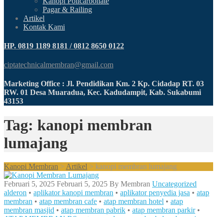
Kanopi Policarbonate
Pagar & Railing
Artikel
Kontak Kami
HP. 0819 1189 8181 / 0812 8650 0122
ciptatechnicalmembran@gmail.com
Marketing Office : Jl. Pendidikan Km. 2 Kp. Cidadap RT. 03
RW. 01 Desa Muaradua, Kec. Kadudampit, Kab. Sukabumi
43153
Tag: kanopi membran
lumajang
Kanopi Membran
>
Artikel
>
kanopi membran lumajang
Februari 5, 2025
Februari 5, 2025
By
Membran
Uncategorized
alderon
•
aplikator kanopi membran
•
aplikator penyedia jasa
•
atap
membran
•
atap membran cafe
•
atap membran hotel
•
atap
membran masjid
•
atap membran pabrik
•
atap membran parkir
•