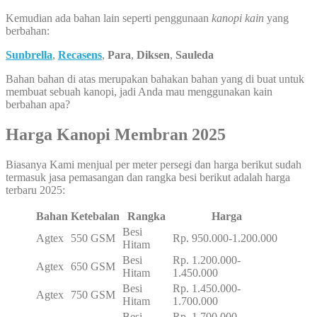
Kemudian ada bahan lain seperti penggunaan
kanopi kain
yang
berbahan:
Sunbrella
,
Recasens
,
Para
,
Diksen
,
Sauleda
Bahan bahan di atas merupakan bahakan bahan yang di buat untuk
membuat sebuah kanopi, jadi Anda mau menggunakan kain
berbahan apa?
Harga Kanopi Membran 2025
Biasanya Kami menjual per meter persegi dan harga berikut sudah
termasuk jasa pemasangan dan rangka besi berikut adalah harga
terbaru 2025:
Bahan
Ketebalan
Rangka
Harga
Besi
Agtex
550 GSM
Rp. 950.000-1.200.000
Hitam
Besi
Rp. 1.200.000-
Agtex
650 GSM
Hitam
1.450.000
Besi
Rp. 1.450.000-
Agtex
750 GSM
Hitam
1.700.000
Besi
Rp. 1.700.000-