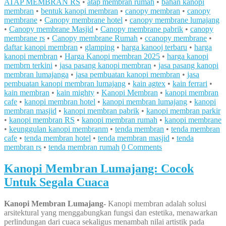
ATAP MEMBRAN RS
•
atap membran rumah
•
bahan kanopi
membran
•
bentuk kanopi membran
•
canopy membran
•
canopy
membrane
•
Canopy membrane hotel
•
canopy membrane lumajang
•
Canopy membrane Masjid
•
Canopy membrane pabrik
•
canopy
membrane rs
•
Canopy membrane Rumah
•
ccanopy membrane
•
daftar kanopi membran
•
glamping
•
harga kanooj terbaru
•
harga
kanopi membran
•
Harga Kanopi membran 2025
•
harga kanopi
membrn terkini
•
jasa pasang kanopi membran
•
jasa pasang kanopi
membran lumajanga
•
jasa pembuatan kanopi membran
•
jasa
pembuatan kanopi membran lumajang
•
kain agtex
•
kain ferrari
•
kain membran
•
kain mighty
•
Kanopi Membran
•
kanopi membran
cafe
•
kanopi membran hotel
•
kanopi membran lumajang
•
kanopi
membran masjid
•
kanopi membran pabrik
•
kanopi membran parkir
•
kanopi membran RS
•
kanopi membran rumah
•
kanopi membrane
•
keunggulan kanopi membranm
•
tenda membran
•
tenda membran
cafe
•
tenda membran hotel
•
tenda membran masjid
•
tenda
membran rs
•
tenda membran rumah
0 Comments
Kanopi Membran Lumajang: Cocok
Untuk Segala Cuaca
Kanopi Membran Lumajang-
Kanopi membran adalah solusi
arsitektural yang menggabungkan fungsi dan estetika, menawarkan
perlindungan dari cuaca sekaligus menambah nilai artistik pada