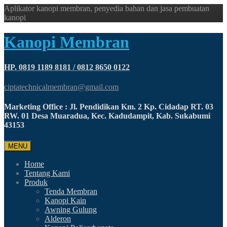
Aplikator kanopi membran, penyedia bahan dan jasa pembuatan
kanopi
Kanopi Membran
HP. 0819 1189 8181 / 0812 8650 0122
ciptatechnicalmembran@gmail.com
Marketing Office : Jl. Pendidikan Km. 2 Kp. Cidadap RT. 03
RW. 01 Desa Muaradua, Kec. Kadudampit, Kab. Sukabumi
43153
MENU
Home
Tentang Kami
Produk
Tenda Membran
Kanopi Kain
Awning Gulung
Alderon