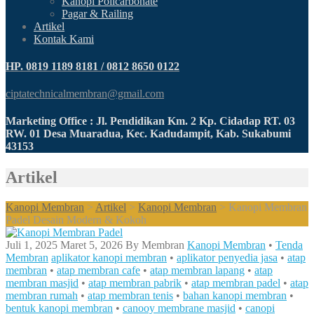
Kanopi Policarbonate
Pagar & Railing
Artikel
Kontak Kami
HP. 0819 1189 8181 / 0812 8650 0122
ciptatechnicalmembran@gmail.com
Marketing Office : Jl. Pendidikan Km. 2 Kp. Cidadap RT. 03
RW. 01 Desa Muaradua, Kec. Kadudampit, Kab. Sukabumi
43153
Artikel
Kanopi Membran
>
Artikel
>
Kanopi Membran
>
Kanopi Membran
Padel Desain Modern & Kokoh
Juli 1, 2025
Maret 5, 2026
By
Membran
Kanopi Membran
•
Tenda
Membran
aplikator kanopi membran
•
aplikator penyedia jasa
•
atap
membran
•
atap membran cafe
•
atap membran lapang
•
atap
membran masjid
•
atap membran pabrik
•
atap membran padel
•
atap
membran rumah
•
atap membran tenis
•
bahan kanopi membran
•
bentuk kanopi membran
•
canooy membrane masjid
•
canopi