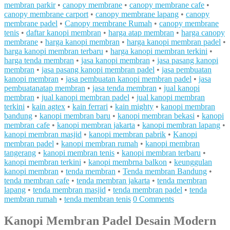
membran parkir
•
canopy membrane
•
canopy membrane cafe
•
canopy membrane carport
•
canopy membrane lapang
•
canopy
membrane padel
•
Canopy membrane Rumah
•
canopy membrane
tenis
•
daftar kanopi membran
•
harga atap membran
•
harga canopy
membrane
•
harga kanopi membran
•
harga kanopi membran padel
•
harga kanopi membran terbaru
•
harga kanopi membran terkini
•
harga tenda membran
•
jasa kanopi membran
•
jasa pasang kanopi
membran
•
jasa pasang kanopi membran padel
•
jasa pembuatan
kanopi membran
•
jasa pembuatan kanopi membran padel
•
jasa
pembuatanatap membran
•
jasa tenda membran
•
jual kanopi
membran
•
jual kanopi membran padel
•
jual kanopi membran
terkini
•
kain agtex
•
kain ferrari
•
kain mighty
•
kanopi membran
bandung
•
kanopi membran baru
•
kanopi membran bekasi
•
kanopi
membran cafe
•
kanopi membran jakarta
•
kanopi membran lapang
•
kanopi membran masjid
•
kanopi membran pabrik
•
Kanopi
membran padel
•
kanopi membran rumah
•
kanopi membran
tangerang
•
kanopi membran tenis
•
kanopi membran terbaru
•
kanopi membran terkini
•
kanopi membrna balkon
•
keunggulan
kanopi membran
•
tenda membran
•
Tenda membran Bandung
•
tenda membran cafe
•
tenda membran jakarta
•
tenda membran
lapang
•
tenda membran masjid
•
tenda membran padel
•
tenda
membran rumah
•
tenda membran tenis
0 Comments
Kanopi Membran Padel Desain Modern