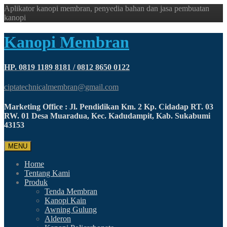
Aplikator kanopi membran, penyedia bahan dan jasa pembuatan
kanopi
Kanopi Membran
HP. 0819 1189 8181 / 0812 8650 0122
ciptatechnicalmembran@gmail.com
Marketing Office : Jl. Pendidikan Km. 2 Kp. Cidadap RT. 03
RW. 01 Desa Muaradua, Kec. Kadudampit, Kab. Sukabumi
43153
MENU
Home
Tentang Kami
Produk
Tenda Membran
Kanopi Kain
Awning Gulung
Alderon