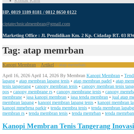
Kontak Kami
HP. 0819 1189 8181 / 0812 8650 0122
ciptatechnicalmembran@gmail.com
Marketing Office : Jl. Pendidikan Km. 2 Kp. Cidadap RT. 03 
Tag: atap memrban
Kanopi Membran
>
Artikel
>
atap memrban
April 16, 2026
April 14, 2026
By
Membran
Kanopi Membran
•
Tend
lapang
•
atap membran lapang tenis
•
atap membran padel
•
atap mem
tenis tangerang
•
canopy membran tenis
•
canopy membran tenis tang
pos
•
canopy membrane rs
•
canopy membrane tenis
•
canopy memrb
membrane
•
jasa kanopi membran
•
jasa tenda membran
•
jual atap 
membran lapang
•
kanopi membran lapang tenis
•
kanopi membran l
kanopi mmebrna parkir
•
tenda membra tenis
•
tenda membran lapabg
membran rs
•
tenda membran tenis
•
tenda memrban
•
tenda memrban 
Kanopi Membran Tenis Tangerang Inovasi 