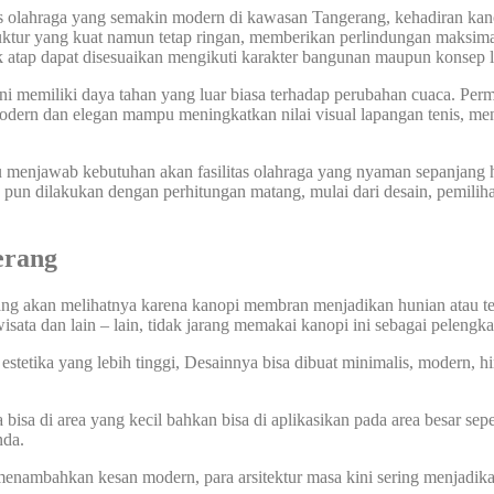
 olahraga yang semakin modern di kawasan Tangerang, kehadiran kano
truktur yang kuat namun tetap ringan, memberikan perlindungan maksim
tuk atap dapat disesuaikan mengikuti karakter bangunan maupun konsep 
 ini memiliki daya tahan yang luar biasa terhadap perubahan cuaca. 
 modern dan elegan mampu meningkatkan nilai visual lapangan tenis, 
enjawab kebutuhan akan fasilitas olahraga yang nyaman sepanjang hari
 pun dilakukan dengan perhitungan matang, mulai dari desain, pemilih
ngerang
yang akan melihatnya karena kanopi membran menjadikan hunian atau t
wisata dan lain – lain, tidak jarang memakai kanopi ini sebagai pelengk
etika yang lebih tinggi, Desainnya bisa dibuat minimalis, modern, hing
sa di area yang kecil bahkan bisa di aplikasikan pada area besar sepe
nda.
nambahkan kesan modern, para arsitektur masa kini sering menjadik