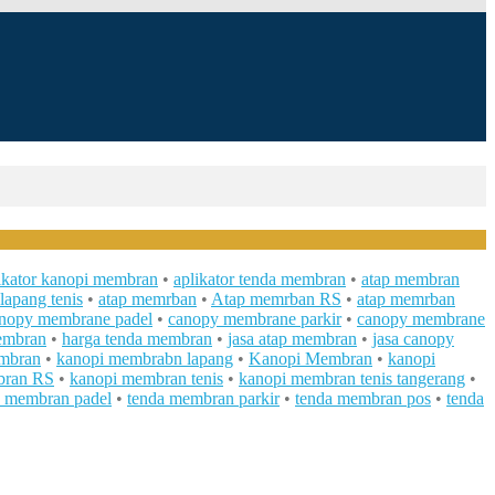
ikator kanopi membran
•
aplikator tenda membran
•
atap membran
lapang tenis
•
atap memrban
•
Atap memrban RS
•
atap memrban
nopy membrane padel
•
canopy membrane parkir
•
canopy membrane
embran
•
harga tenda membran
•
jasa atap membran
•
jasa canopy
embran
•
kanopi membrabn lapang
•
Kanopi Membran
•
kanopi
bran RS
•
kanopi membran tenis
•
kanopi membran tenis tangerang
•
a membran padel
•
tenda membran parkir
•
tenda membran pos
•
tenda