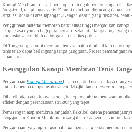
Kanopi Membran Tenis Tangerang – di tengah perkembangan fasilitas
fungsional, tetapi juga estetis. Kanopi membran dirancang dengan s
sirkulasi udara di area lapangan. Dengan desain yang fleksibel, ben
Penggunaan material membran berkualitas tinggi menjadikan kanopi
tetap terasa nyaman bagi para pemain. Selain itu, tampilannya yang
komersial seperti klub olahraga atau fasilitas publik.
Di Tangerang, kanopi membran tenis semakin diminati karena mampu m
tenis tetap dapat berlangsung tanpa gangguan. Proses pemasangannya
tahan lama.
Keunggulan Kanopi Membran Tenis Ta
Penggunaan
Kanopi Membrane
bisa menjadi daya tarik bagi orang 
untuk beberapa tempat usaha seperti Masjid, taman, restoran, tempat 
Dibandingkan atap konvensional, kanopi membran menawarkan nilai est
efisien dengan perencanaan struktur yang tepat.
Pemasangan atap membran sangatlah fleksibel karena pemasangannya bi
penggunaan Kanopi Membran ini sangat di rekomendasikan untuk A
Penggunaannya yang fungsional juga memasang tenda membran ini me