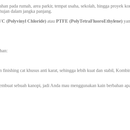
an pada rumah, area parkir, tempat usaha, sekolah, hingga proyek kom
 hujan dalam jangka panjang.
C (Polyvinyl Chloride)
atau
PTFE (PolyTetraFluoroEthylene)
yan
han:
 finishing cat khusus anti karat, sehingga lebih kuat dan stabil, Ko
membuat sebuah kanopi, jadi Anda mau menggunakan kain berbahan ap