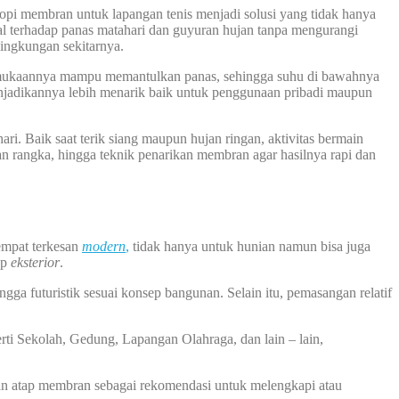
pi membran untuk lapangan tenis menjadi solusi yang tidak hanya
al terhadap panas matahari dan guyuran hujan tanpa mengurangi
lingkungan sekitarnya.
Permukaannya mampu memantulkan panas, sehingga suhu di bawahnya
menjadikannya lebih menarik baik untuk penggunaan pribadi maupun
. Baik saat terik siang maupun hujan ringan, aktivitas bermain
an rangka, hingga teknik penarikan membran agar hasilnya rapi dan
empat terkesan
modern
,
tidak hanya untuk hunian namun bisa juga
ap
eksterior
.
ga futuristik sesuai konsep bangunan. Selain itu, pemasangan relatif
rti Sekolah, Gedung, Lapangan Olahraga, dan lain – lain,
an atap membran sebagai rekomendasi untuk melengkapi atau