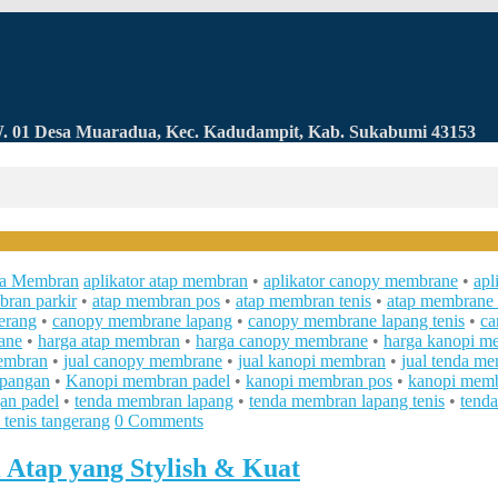
RW. 01 Desa Muaradua, Kec. Kadudampit, Kab. Sukabumi 43153
a Membran
aplikator atap membran
•
aplikator canopy membrane
•
apl
bran parkir
•
atap membran pos
•
atap membran tenis
•
atap membrane 
erang
•
canopy membrane lapang
•
canopy membrane lapang tenis
•
ca
ane
•
harga atap membran
•
harga canopy membrane
•
harga kanopi m
membran
•
jual canopy membrane
•
jual kanopi membran
•
jual tenda m
apangan
•
Kanopi membran padel
•
kanopi membran pos
•
kanopi mem
an padel
•
tenda membran lapang
•
tenda membran lapang tenis
•
tend
tenis tangerang
0 Comments
Atap yang Stylish & Kuat