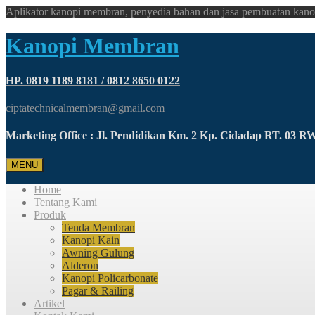
Aplikator kanopi membran, penyedia bahan dan jasa pembuatan kano
Kanopi Membran
HP. 0819 1189 8181 / 0812 8650 0122
ciptatechnicalmembran@gmail.com
Marketing Office : Jl. Pendidikan Km. 2 Kp. Cidadap RT. 03 
MENU
Home
Tentang Kami
Produk
Tenda Membran
Kanopi Kain
Awning Gulung
Alderon
Kanopi Policarbonate
Pagar & Railing
Artikel