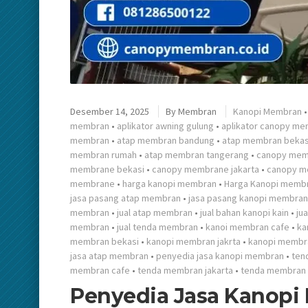
Desember 14, 2025
By
Membran
Kanopi Membran
membran
•
aplikator awning gulung
•
aplikator canopy m
membran
•
atap membran bandung
•
atap membran bekas
membran rumah
•
atap membran tangerang
•
canopy mem
membrane bekasi
•
canopy membrane jakarta
•
canopy m
membrane
•
harga kanopi membran
•
Harga Kanopi memb
jasa pasang atap membran
•
jasa pasang kanopi membran
membran
•
jual atap membran
•
jual bahan kanopi kain
•
ju
membran
•
jual tenda membran
•
kanoi membran cafe
•
ka
membran bekasi
•
kanopi membran jakrta
•
kanopi membr
jasa atap membran
•
penyedia jasa kanopi membran
•
ten
membran cafe
•
tenda membran jakarta
•
tenda membran 
Penyedia Jasa Kanopi