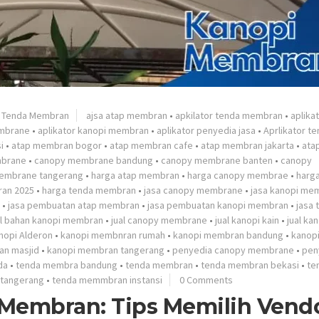
•
Tenda Membran
ajsa atap membran
•
apkilator tenda membran
•
aplika
embrane
•
aplikator kanopi membran
•
aplikator penyedia jasa
•
Aprlikator t
i
•
atap membran bogor
•
atap membran cafe
•
atap membran jakarta
•
ata
brane
•
canopy membrane bandung
•
canopy membrane banten
•
canopy
embrane tangerang
•
harga atap membran
•
harga canopy membrae
•
harg
ran 2025
•
harga tenda membran
•
jasa canopy membrane
•
jasa kanopi me
•
jasa pembuatan atap membran
•
jasa pembuatan kanopi membran
•
jasa 
al bahan kanopi membran
•
jual canopy membrane
•
jual kanopi kain
•
jual ka
nopi Alderon
•
kanopi membnran rumah
•
kanopi membran bandung
•
kanop
an masjid
•
kanopi membran tangerang
•
penyedia canopy membrane
•
pen
da
•
tenda membra bandung
•
tenda membran
•
tenda membran bekasi
•
te
tangerang
•
tenda memmbran instansi
0 Comments
 Membran: Tips Memilih Vend