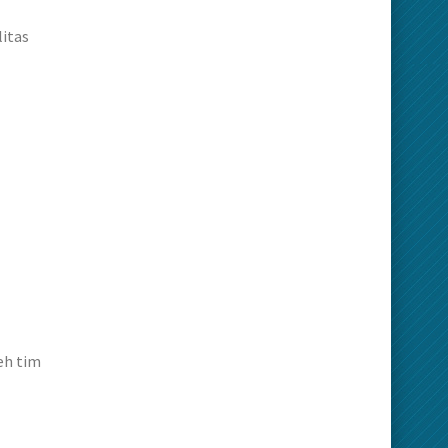
itas
eh tim