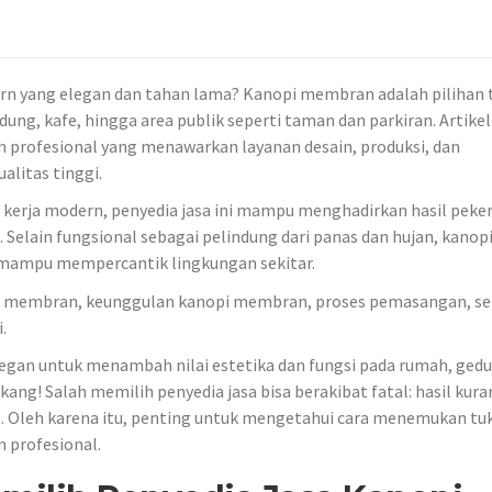
rn yang elegan dan tahan lama? Kanopi membran adalah pilihan 
g, kafe, hingga area publik seperti taman dan parkiran. Artikel 
profesional yang menawarkan layanan desain, produksi, dan
litas tinggi.
kerja modern, penyedia jasa ini mampu menghadirkan hasil peke
. Selain fungsional sebagai pelindung dari panas dan hujan, kanop
g mampu mempercantik lingkungan sekitar.
n membran, keunggulan kanopi membran, proses pemasangan, ser
.
gan untuk menambah nilai estetika dan fungsi pada rumah, gedu
ukang! Salah memilih penyedia jasa bisa berakibat fatal: hasil kura
. Oleh karena itu, penting untuk mengetahui cara menemukan tu
 profesional.