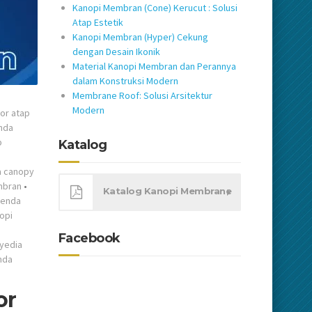
Kanopi Membran (Cone) Kerucut : Solusi
Atap Estetik
Kanopi Membran (Hyper) Cekung
dengan Desain Ikonik
Material Kanopi Membran dan Perannya
dalam Konstruksi Modern
Membrane Roof: Solusi Arsitektur
Modern
tor atap
enda
p
Katalog
a canopy
mbran
•
Katalog Kanopi Membrane
tenda
nopi
i
Facebook
yedia
nda
or