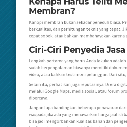
Kenapa Harus Teliti M
Membran
?
Kanopi membran bukan sekadar peneduh biasa. P
berkualitas, dan perhitungan teknis yang tepat. J
cepat sobek, atau bahkan membahayakan karena st
Ciri-Ciri Penyedia Ja
Langkah pertama yang harus Anda lakukan adalah
sudah berpengalaman biasanya memiliki dokumentas
video, atau bahkan testimoni pelanggan. Dari situ,
Selain itu, perhatikan juga reputasinya. Di era d
melalui Google Maps, media sosial, atau forum pr
dipercaya.
Jangan lupa bandingkan beberapa penawaran dari 
waspada jika ada yang menawarkan harga jauh di b
bisa jadi mengorbankan kualitas bahan dan pengerja