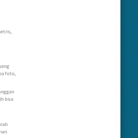
etris,
 yang
pa foto,
langgan
ih bisa
s
urah
inan