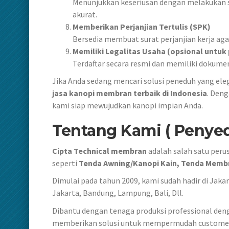
Menunjukkan keseriusan dengan melakukan s
akurat.
Memberikan Perjanjian Tertulis (SPK)
Bersedia membuat surat perjanjian kerja aga
Memiliki Legalitas Usaha (opsional untuk
Terdaftar secara resmi dan memiliki dokumen
Jika Anda sedang mencari solusi peneduh yang ele
jasa kanopi membran terbaik di Indonesia
. Deng
kami siap mewujudkan kanopi impian Anda.
Tentang Kami ( Penye
Cipta Technical membran
adalah salah satu peru
seperti
Tenda Awning/Kanopi Kain, Tenda Membr
Dimulai pada tahun 2009, kami sudah hadir di Jaka
Jakarta, Bandung, Lampung, Bali, Dll.
Dibantu dengan tenaga produksi professional den
memberikan solusi untuk mempermudah custome