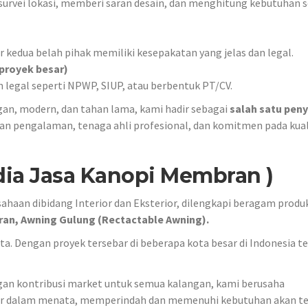
urvei lokasi, memberi saran desain, dan menghitung kebutuhan s
r kedua belah pihak memiliki kesepakatan yang jelas dan legal.
 proyek besar)
 legal seperti NPWP, SIUP, atau berbentuk PT/CV.
gan, modern, dan tahan lama, kami hadir sebagai
salah satu pen
an pengalaman, tenaga ahli profesional, dan komitmen pada kual
dia Jasa Kanopi Membran )
sahaan dibidang Interior dan Eksterior, dilengkapi beragam produ
an, Awning Gulung (Rectactable Awning).
rta. Dengan proyek tersebar di beberapa kota besar di Indonesia 
gan kontribusi market untuk semua kalangan, kami berusaha
r dalam menata, memperindah dan memenuhi kebutuhan akan t