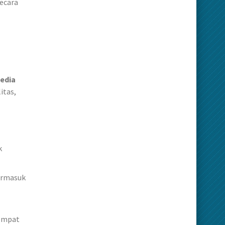
ecara
yedia
itas,
k
termasuk
empat