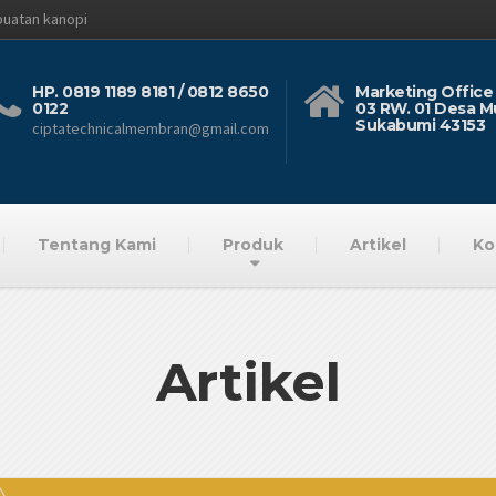
buatan kanopi
HP. 0819 1189 8181 / 0812 8650
Marketing Office 
0122
03 RW. 01 Desa M
Sukabumi 43153
ciptatechnicalmembran@gmail.com
Tentang Kami
Produk
Artikel
Ko
Artikel