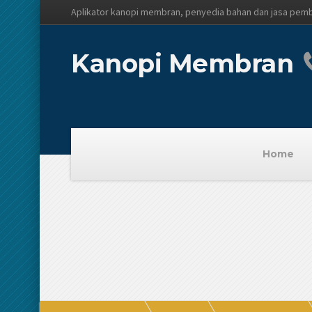
Aplikator kanopi membran, penyedia bahan dan jasa pem
Kanopi Membran
Home