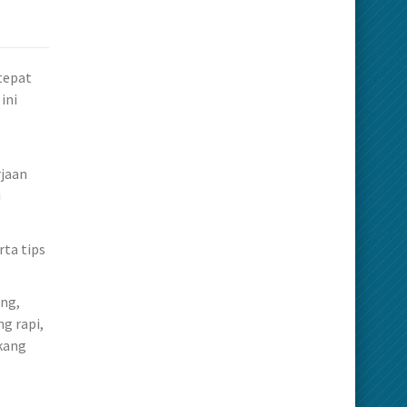
tepat
ini
rjaan
i
ta tips
ng,
ng rapi,
kang