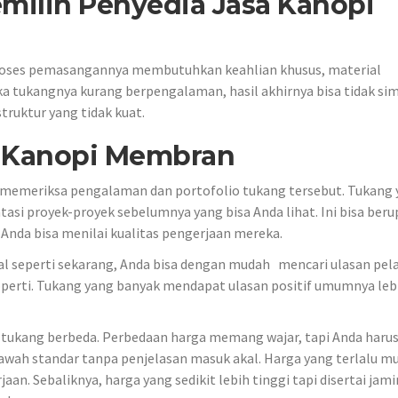
emilih Penyedia Jasa Kanopi
roses pemasangannya membutuhkan keahlian khusus, material
ika tukangnya kurang berpengalaman, hasil akhirnya bisa tidak sim
ruktur yang tidak kuat.
sa Kanopi Membran
 memeriksa pengalaman dan portofolio tukang tersebut. Tukang
i proyek-proyek sebelumnya yang bisa Anda lihat. Ini bisa beru
 Anda bisa menilai kualitas pengerjaan mereka.
igital seperti sekarang, Anda bisa dengan mudah mencari ulasan pe
operti. Tukang yang banyak mendapat ulasan positif umumnya leb
tukang berbeda. Perbedaan harga memang wajar, tapi Anda haru
awah standar tanpa penjelasan masuk akal. Harga yang terlalu m
an. Sebaliknya, harga yang sedikit lebih tinggi tapi disertai jam