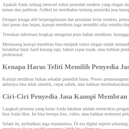
Apakah Anda sedang mencari solusi peneduh modern yang elegan dan 
taman dan parkiran. Artikel ini membahas tentang penyedia jasa ka
Dengan tenaga ahli berpengalaman dan peralatan kerja modern, penyed
dari panas dan hujan, kanopi membran juga memiliki nilai estetika t
Temukan informasi lengkap mengenai jenis bahan membran, keunggulan
Memasang kanopi membran bisa menjadi solusi elegan untuk menambah n
berakibat fatal: hasil kurang rapi, bahan cepat rusak, atau bahkan 
profesional.
Kenapa Harus Teliti Memilih Penyedia J
Kanopi membran bukan sekadar peneduh biasa. Proses pemasangannya 
akhirnya bisa tidak simetris, cepat sobek, atau bahkan membahayakan 
Ciri-Ciri Penyedia Jasa Kanopi Membran
Langkah pertama yang harus Anda lakukan adalah memeriksa pengala
bisa Anda lihat. Ini bisa berupa foto, video, atau bahkan testimoni pe
Selain itu, perhatikan juga reputasinya. Di era digital seperti sek
mendapat ulasan positif umumnya lebih bisa dipercaya.