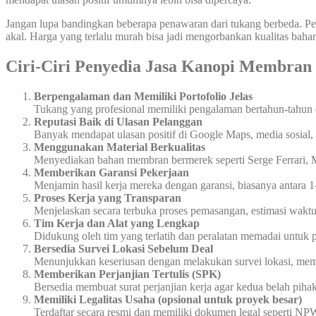
Jangan lupa bandingkan beberapa penawaran dari tukang berbeda. Pe
akal. Harga yang terlalu murah bisa jadi mengorbankan kualitas bahan 
Ciri-Ciri Penyedia Jasa Kanopi Membran
Berpengalaman dan Memiliki Portofolio Jelas
Tukang yang profesional memiliki pengalaman bertahun-tahun 
Reputasi Baik di Ulasan Pelanggan
Banyak mendapat ulasan positif di Google Maps, media sosial, 
Menggunakan Material Berkualitas
Menyediakan bahan membran bermerek seperti Serge Ferrari, Me
Memberikan Garansi Pekerjaan
Menjamin hasil kerja mereka dengan garansi, biasanya antara 
Proses Kerja yang Transparan
Menjelaskan secara terbuka proses pemasangan, estimasi waktu
Tim Kerja dan Alat yang Lengkap
Didukung oleh tim yang terlatih dan peralatan memadai untuk 
Bersedia Survei Lokasi Sebelum Deal
Menunjukkan keseriusan dengan melakukan survei lokasi, memb
Memberikan Perjanjian Tertulis (SPK)
Bersedia membuat surat perjanjian kerja agar kedua belah pihak
Memiliki Legalitas Usaha (opsional untuk proyek besar)
Terdaftar secara resmi dan memiliki dokumen legal seperti N