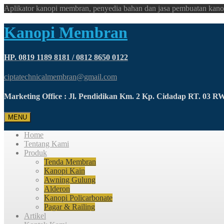
Aplikator kanopi membran, penyedia bahan dan jasa pembuatan kano
Kanopi Membran
HP. 0819 1189 8181 / 0812 8650 0122
ciptatechnicalmembran@gmail.com
Marketing Office : Jl. Pendidikan Km. 2 Kp. Cidadap RT. 03 
MENU
Home
Tentang Kami
Produk
Tenda Membran
Kanopi Kain
Awning Gulung
Alderon
Kanopi Policarbonate
Pagar & Railing
Artikel