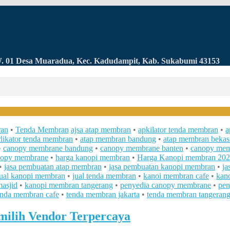
RW. 01 Desa Muaradua, Kec. Kadudampit, Kab. Sukabumi 43153
an
•
Tenda Membran
ajsa atap membran
•
apkilator tenda membran
•
a
likator tenda membran
•
atap membran bandung
•
atap membran bekas
•
canopy membrane bandung
•
canopy membrane banten
•
canopy mem
nopy membrane
•
harga kanopi membran
•
Harga Kanopi membran 20
•
jasa pembuatan atap membran
•
jasa pembuatan kanopi membran
•
ja
jual kanopi membran
•
jual tenda membran
•
kanoi membran cafe
•
kan
asjid
•
kanopi membran tangerang
•
penyedia canopy membrane
•
pen
enda membran cafe
•
tenda membran jakarta
•
tenda membran tangeran
ilih Vendor Terpercaya