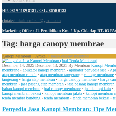
Kontak Kami
HP. 0819 1189 8181 / 0812 8650 0122
ciptatechnicalmembran@gmail.com
Marketing Office : Jl. Pendidikan Km. 2 Kp. Cidadap RT. 03 
Tag: harga canopy membrae
Kanopi Membran
>
Artikel
>
harga canopy membrae
Desember 14, 2025
Desember 13, 2025
By
Membran
Kanopi Membr
membrane
•
aplikator kanopi membran
•
aplikator penyedia jasa
•
Apr
atap membran rumah
•
atap membran tangerang
•
canopy membrane
tangerang
•
harga atap membran
•
harga canopy membrae
•
harga ca
membran
•
jasa pasang atap membran
•
jasa pasang kanopi membran
bahan kanopi membran
•
jual canopy membrane
•
jual kanopi kain
•
kanopi membran bekasi
•
kanopi membran jakrta
•
kanopi membran m
tenda membra bandung
•
tenda membran
•
tenda membran bekasi
•
t
Penyedia Jasa Kanopi Membran: Tips Mem