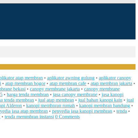
plikator atap membran
•
aplikator awning gulung
•
aplikator canopy
i
•
atap membran bogor
•
atap membran cafe
•
atap membran jakarta
•
brane bekasi
•
canopy membrane jakarta
•
canopy membrane
25
•
harga tenda membran
•
jasa canopy membrane
•
jasa kanopi
sa tenda membran
•
jual atap membran
•
jual bahan kanopi kain
•
jual
opi Alderon
•
kanopi membnran rumah
•
kanopi membran bandung
•
yedia jasa atap membran
•
penyedia jasa kanopi membran
•
tenda
•
g
•
tenda memmbran instansi
0 Comments