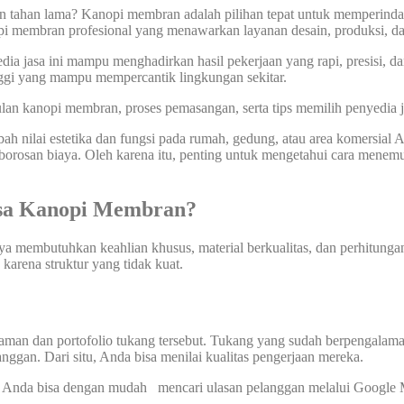
tahan lama? Kanopi membran adalah pilihan tepat untuk memperindah t
nopi membran profesional yang menawarkan layanan desain, produksi, 
ia jasa ini mampu menghadirkan hasil pekerjaan yang rapi, presisi, da
inggi yang mampu mempercantik lingkungan sekitar.
 kanopi membran, proses pemasangan, serta tips memilih penyedia jasa
ilai estetika dan fungsi pada rumah, gedung, atau area komersial And
pemborosan biaya. Oleh karena itu, penting untuk mengetahui cara men
asa Kanopi Membran
?
membutuhkan keahlian khusus, material berkualitas, dan perhitungan 
karena struktur yang tidak kuat.
man dan portofolio tukang tersebut. Tukang yang sudah berpengalam
langgan. Dari situ, Anda bisa menilai kualitas pengerjaan mereka.
arang, Anda bisa dengan mudah mencari ulasan pelanggan melalui Google