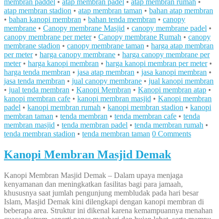
membran paddel
•
atap membran padel
•
atap membran rumah
•
atap membran stadion
•
atap membran taman
•
bahan atap membran
•
bahan kanopi membran
•
bahan tenda membran
•
canopy
membrane
•
Canopy membrane Masjid
•
canopy membrane padel
•
canopy membrane per meter
•
Canopy membrane Rumah
•
canopy
membrane stadion
•
canopy membrane taman
•
harga atap membran
per meter
•
harga canopy membrane
•
harga canopy membrane per
meter
•
harga kanopi membran
•
harga kanopi membran per meter
•
harga tenda membran
•
jasa atap membran
•
jasa kanopi membran
•
jasa tenda membran
•
jual canopy membrane
•
jual kanopi membran
•
jual tenda membran
•
Kanopi Membran
•
Kanopi membran atap
•
kanopi membran cafe
•
kanopi membran masjid
•
Kanopi membran
padel
•
kanopi membran rumah
•
kanopi membran stadion
•
kanopi
membran taman
•
tenda membran
•
tenda membran cafe
•
tenda
membran masjid
•
tenda membran padel
•
tenda membran rumah
•
tenda membran stadion
•
tenda membran taman
0 Comments
Kanopi Membran Masjid Demak
Kanopi Membran Masjid Demak – Dalam upaya menjaga
kenyamanan dan meningkatkan fasilitas bagi para jamaah,
khususnya saat jumlah pengunjung membludak pada hari besar
Islam, Masjid Demak kini dilengkapi dengan kanopi membran di
beberapa area. Struktur ini dikenal karena kemampuannya menahan