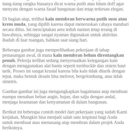
tiang-tiang rangka biasanya dicat warna putih atau hitam doff agar
menyatu dengan warna fasad bangunan dan tetap terkesan elegan.
Di bagian atap, terlihat
kain membran berwarna putih susu atau
krem muda
, yang dipilih karena dapat meneruskan cahaya matahari
secara difus. Ini menciptakan area teduh namun tetap terang di
bawahnya, sehingga sangat nyaman digunakan untuk aktivitas
ibadah di luar ruangan, bahkan saat siang hari.
Beberapa gambar juga memperlihatkan pekerjaan di tahap
pemasangan awal, di mana
kain membran belum direntangkan
penuh
. Pekerja terlihat sedang menyesuaikan ketegangan kain
dengan menggunakan alat bantu seperti turnbuckle dan sistem baut
tarik. Proses ini sangat krusial karena bila kain tidak ditarik dengan
tepat, maka bentuk desain bisa melorot, bergelombang, atau tidak
simetris.
Gambar-gambar ini juga mengungkapkan bagaimana atap membran
mampu menahan beban angin, hujan, dan salju dengan andal,
menjaga keamanan dan kenyamanan di dalam bangunan.
Berikut ini beberapa contoh model dari pekerjaan yang sudah Kami
kerjakan, Mungkin bisa menjadi salah satu inspirasi bagi Anda
untuk membuat atau memasang atap membran dalam projek Anda
berikutnya.