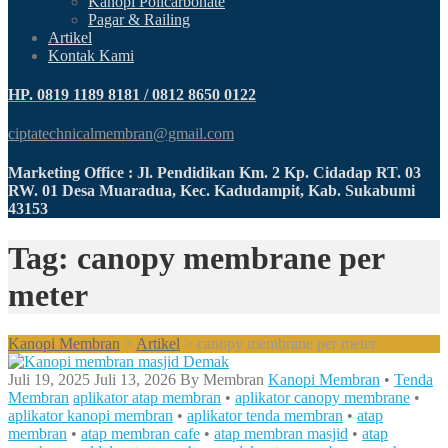
Kanopi Policarbonate
Pagar & Railing
Artikel
Kontak Kami
HP. 0819 1189 8181 / 0812 8650 0122
ciptatechnicalmembran@gmail.com
Marketing Office : Jl. Pendidikan Km. 2 Kp. Cidadap RT. 03
RW. 01 Desa Muaradua, Kec. Kadudampit, Kab. Sukabumi
43153
Tag: canopy membrane per
meter
Kanopi Membran
>
Artikel
>
canopy membrane per meter
Juli 19, 2025
Juli 13, 2026
By
Membran
Kanopi Membran
•
Tenda
Membran
aplikator atap membran
•
aplikator canopy membrane
•
aplikator kanopi membran
•
aplikator tenda membran
•
atap
membran
•
atap membran cafe
•
atap membran masjid
•
atap