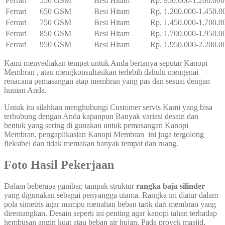
Ferrari
550 GSM
Besi Hitam
Rp. 950.000-1.200.000
Ferrari
650 GSM
Besi Hitam
Rp. 1.200.000-1.450.0
Ferrari
750 GSM
Besi Hitam
Rp. 1.450.000-1.700.0
Ferrari
850 GSM
Besi Hitam
Rp. 1.700.000-1.950.0
Ferrari
950 GSM
Besi Hitam
Rp. 1.950.000-2.200.0
Kami menyediakan tempat untuk Anda bertanya seputar Kanopi
Membran , atau mengkonsultasikan terlebih dahulu mengenai
renacana pemasangan atap membran yang pas dan sesuai dengan
hunian Anda.
Untuk itu silahkan menghubungi Customer servis Kami yang bisa
terhubung dengan Anda kapanpun Banyak variasi desain dan
bentuk yang sering di gunakan untuk pemasangan Kanopi
Membran, pengaplikasian Kanopi Membran ini juga tergolong
fleksibel dan tidak memakan banyak tempat dan ruang.
Foto Hasil Pekerjaan
Dalam beberapa gambar, tampak struktur
rangka baja silinder
yang digunakan sebagai penyangga utama. Rangka ini diatur dalam
pola simetris agar mampu menahan beban tarik dari membran yang
direntangkan. Desain seperti ini penting agar kanopi tahan terhadap
hembusan angin kuat atau beban air hujan. Pada proyek masjid,