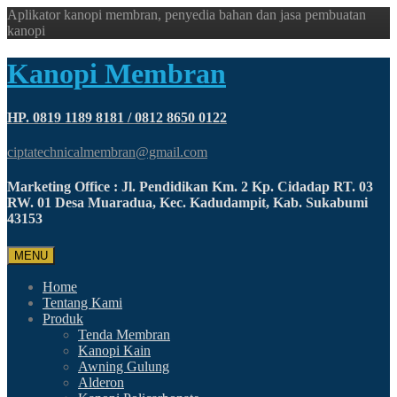
Aplikator kanopi membran, penyedia bahan dan jasa pembuatan
kanopi
Kanopi Membran
HP. 0819 1189 8181 / 0812 8650 0122
ciptatechnicalmembran@gmail.com
Marketing Office : Jl. Pendidikan Km. 2 Kp. Cidadap RT. 03
RW. 01 Desa Muaradua, Kec. Kadudampit, Kab. Sukabumi
43153
MENU
Home
Tentang Kami
Produk
Tenda Membran
Kanopi Kain
Awning Gulung
Alderon