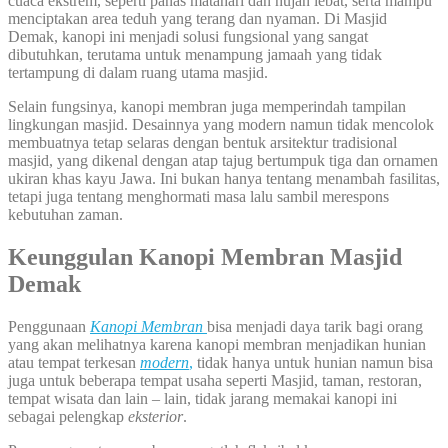
cuaca ekstrem, seperti panas matahari dan hujan lebat, serta mampu
menciptakan area teduh yang terang dan nyaman. Di Masjid
Demak, kanopi ini menjadi solusi fungsional yang sangat
dibutuhkan, terutama untuk menampung jamaah yang tidak
tertampung di dalam ruang utama masjid.
Selain fungsinya, kanopi membran juga memperindah tampilan
lingkungan masjid. Desainnya yang modern namun tidak mencolok
membuatnya tetap selaras dengan bentuk arsitektur tradisional
masjid, yang dikenal dengan atap tajug bertumpuk tiga dan ornamen
ukiran khas kayu Jawa. Ini bukan hanya tentang menambah fasilitas,
tetapi juga tentang menghormati masa lalu sambil merespons
kebutuhan zaman.
Keunggulan Kanopi Membran Masjid
Demak
Penggunaan
Kanopi Membran
bisa menjadi daya tarik bagi orang
yang akan melihatnya karena kanopi membran menjadikan hunian
atau tempat terkesan
modern
,
tidak hanya untuk hunian namun bisa
juga untuk beberapa tempat usaha seperti Masjid, taman, restoran,
tempat wisata dan lain – lain, tidak jarang memakai kanopi ini
sebagai pelengkap
eksterior
.