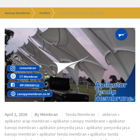
Kanopi Membran
>
Artikel
>
harga kanopi membran per meter
April 2, 2026
By
Membran
Tenda Membran
alderon
•
aplikator arap membran
•
aplikator canopy membrane
•
aplikator
kanopi membran
•
aplikator penyedia jasa
•
aplikator penyedia jasa
kanopi membran
•
aplikator tenda membran
•
aplikator tenda