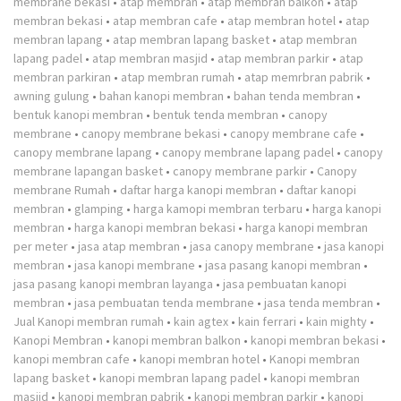
membrane bekasi
•
atap membran
•
atap membran balkon
•
atap
membran bekasi
•
atap membran cafe
•
atap membran hotel
•
atap
membran lapang
•
atap membran lapang basket
•
atap membran
lapang padel
•
atap membran masjid
•
atap membran parkir
•
atap
membran parkiran
•
atap membran rumah
•
atap memrbran pabrik
•
awning gulung
•
bahan kanopi membran
•
bahan tenda membran
•
bentuk kanopi membran
•
bentuk tenda membran
•
canopy
membrane
•
canopy membrane bekasi
•
canopy membrane cafe
•
canopy membrane lapang
•
canopy membrane lapang padel
•
canopy
membrane lapangan basket
•
canopy membrane parkir
•
Canopy
membrane Rumah
•
daftar harga kanopi membran
•
daftar kanopi
membran
•
glamping
•
harga kamopi membran terbaru
•
harga kanopi
membran
•
harga kanopi membran bekasi
•
harga kanopi membran
per meter
•
jasa atap membran
•
jasa canopy membrane
•
jasa kanopi
membran
•
jasa kanopi membrane
•
jasa pasang kanopi membran
•
jasa pasang kanopi membran layanga
•
jasa pembuatan kanopi
membran
•
jasa pembuatan tenda membrane
•
jasa tenda membran
•
Jual Kanopi membran rumah
•
kain agtex
•
kain ferrari
•
kain mighty
•
Kanopi Membran
•
kanopi membran balkon
•
kanopi membran bekasi
•
kanopi membran cafe
•
kanopi membran hotel
•
Kanopi membran
lapang basket
•
kanopi membran lapang padel
•
kanopi membran
masjid
•
kanopi membran pabrik
•
kanopi membran parkir
•
kanopi