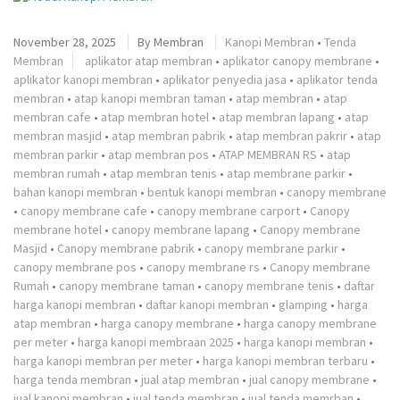
November 28, 2025
By
Membran
Kanopi Membran
•
Tenda
Membran
aplikator atap membran
•
aplikator canopy membrane
•
aplikator kanopi membran
•
aplikator penyedia jasa
•
aplikator tenda
membran
•
atap kanopi membran taman
•
atap membran
•
atap
membran cafe
•
atap membran hotel
•
atap membran lapang
•
atap
membran masjid
•
atap membran pabrik
•
atap membran pakrir
•
atap
membran parkir
•
atap membran pos
•
ATAP MEMBRAN RS
•
atap
membran rumah
•
atap membran tenis
•
atap membrane parkir
•
bahan kanopi membran
•
bentuk kanopi membran
•
canopy membrane
•
canopy membrane cafe
•
canopy membrane carport
•
Canopy
membrane hotel
•
canopy membrane lapang
•
Canopy membrane
Masjid
•
Canopy membrane pabrik
•
canopy membrane parkir
•
canopy membrane pos
•
canopy membrane rs
•
Canopy membrane
Rumah
•
canopy membrane taman
•
canopy membrane tenis
•
daftar
harga kanopi membran
•
daftar kanopi membran
•
glamping
•
harga
atap membran
•
harga canopy membrane
•
harga canopy membrane
per meter
•
harga kanopi membraan 2025
•
harga kanopi membran
•
harga kanopi membran per meter
•
harga kanopi membran terbaru
•
harga tenda membran
•
jual atap membran
•
jual canopy membrane
•
jual kanopi membran
•
jual tenda membran
•
jual tenda memrban
•