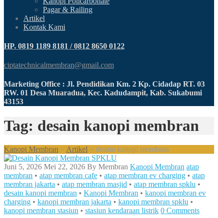
Kanopi Policarbonate
Pagar & Railing
Artikel
Kontak Kami
HP. 0819 1189 8181 / 0812 8650 0122
ciptatechnicalmembran@gmail.com
Marketing Office : Jl. Pendidikan Km. 2 Kp. Cidadap RT. 03
RW. 01 Desa Muaradua, Kec. Kadudampit, Kab. Sukabumi
43153
Tag: desain kanopi membran
Kanopi Membran
>
Artikel
>
desain kanopi membran
Juni 5, 2026
Mei 22, 2026
By
Membran
Kanopi Membran
atap
membran
•
atap membran cafe
•
atap membran ev charging
•
atap
membran jakarta
•
atap membran masjid
•
atap membran spklu
•
desain kanopi membran
•
Kanopi Membran
•
kanopi membran ev
charging
•
kanopi membran jakarta
•
kanopi membran spklu
•
kanopi membran stasiun
•
stasiun kendaraan listrik
0 Comments