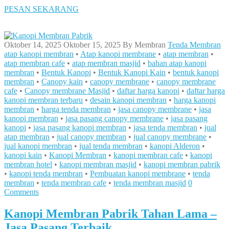
PESAN SEKARANG
Oktober 14, 2025
Oktober 15, 2025
By
Membran
Tenda Membran
atap kanopi membran
•
Atap kanopi membrane
•
atap membran
•
atap membran cafe
•
atap membran masjid
•
bahan atap kanopi
membran
•
Bentuk Kanopi
•
Bentuk Kanopi Kain
•
bentuk kanopi
membran
•
Canopy kain
•
canopy membrane
•
canopy membrane
cafe
•
Canopy membrane Masjid
•
daftar harga kanopi
•
daftar harga
kanopi membran terbaru
•
desain kanopi membran
•
harga kanopi
membran
•
harga tenda membran
•
jasa canopy membrane
•
jasa
kanopi membran
•
jasa pasang canopy membrane
•
jasa pasang
kanopi
•
jasa pasang kanopi membran
•
jasa tenda membran
•
jual
atap membran
•
jual canopy membran
•
jual canopy membrane
•
jual kanopi membran
•
jual tenda membran
•
kanopi Alderon
•
kanopi kain
•
Kanopi Membran
•
kanopi membran cafe
•
kanopi
membran hotel
•
kanopi membran masjid
•
kanopi membran pabrik
•
kanopi tenda membran
•
Pembuatan kanopi membrane
•
tenda
membran
•
tenda membran cafe
•
tenda membran masjid
0
Comments
Kanopi Membran Pabrik Tahan Lama –
Jasa Pasang Terbaik