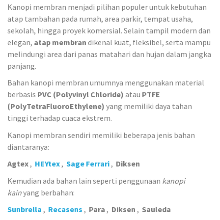
Kanopi membran menjadi pilihan populer untuk kebutuhan
atap tambahan pada rumah, area parkir, tempat usaha,
sekolah, hingga proyek komersial. Selain tampil modern dan
elegan,
atap membran
dikenal kuat, fleksibel, serta mampu
melindungi area dari panas matahari dan hujan dalam jangka
panjang.
Bahan kanopi membran umumnya menggunakan material
berbasis
PVC (Polyvinyl Chloride)
atau
PTFE
(PolyTetraFluoroEthylene)
yang memiliki daya tahan
tinggi terhadap cuaca ekstrem.
Kanopi membran sendiri memiliki beberapa jenis bahan
diantaranya:
Agtex
,
HEYtex
,
Sage Ferrari
,
Diksen
Kemudian ada bahan lain seperti penggunaan
kanopi
kain
yang berbahan:
Sunbrella
,
Recasens
,
Para
,
Diksen
,
Sauleda