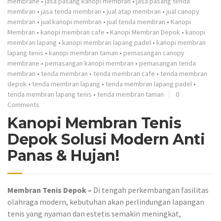
membrane
•
jasa pasang kanopi membran
•
jasa pasang tenda
membran
•
jasa tenda membran
•
jual atap membran
•
jual canopy
membran
•
jual kanopi membran
•
jual tenda membran
•
Kanopi
Membran
•
kanopi membran cafe
•
Kanopi Membran Depok
•
kanopi
membran lapang
•
kanopi membran lapang padel
•
kanopi membran
lapang tenis
•
kanopi membran taman
•
pemasangan canopy
membrane
•
pemasangan kanopi membran
•
pemasangan tenda
membran
•
tenda membran
•
tenda membran cafe
•
tenda membran
depok
•
tenda membran lapang
•
tenda membran lapang padel
•
tenda membran lapang tenis
•
tenda membran taman
0
Comments
Kanopi Membran Tenis
Depok Solusi Modern Anti
Panas & Hujan!
Membran Tenis Depok –
Di tengah perkembangan fasilitas
olahraga modern, kebutuhan akan perlindungan lapangan
tenis yang nyaman dan estetis semakin meningkat,