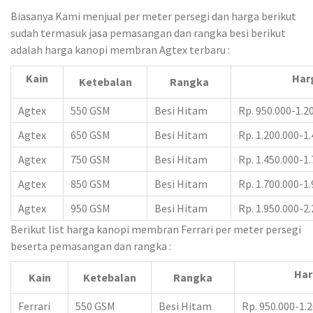
Biasanya Kami menjual per meter persegi dan harga berikut
sudah termasuk jasa pemasangan dan rangka besi berikut
adalah harga kanopi membran Agtex terbaru :
Kain
Har
Ketebalan
Rangka
Agtex
550 GSM
Besi Hitam
Rp. 950.000-1.2
Agtex
650 GSM
Besi Hitam
Rp. 1.200.000-1
Agtex
750 GSM
Besi Hitam
Rp. 1.450.000-1
Agtex
850 GSM
Besi Hitam
Rp. 1.700.000-1
Agtex
950 GSM
Besi Hitam
Rp. 1.950.000-2
Berikut list harga kanopi membran Ferrari per meter persegi
beserta pemasangan dan rangka :
Har
Kain
Ketebalan
Rangka
Ferrari
550 GSM
Besi Hitam
Rp. 950.000-1.