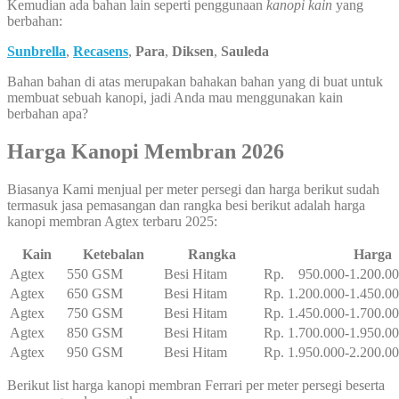
Kemudian ada bahan lain seperti penggunaan
kanopi kain
yang
berbahan:
Sunbrella
,
Recasens
,
Para
,
Diksen
,
Sauleda
Bahan bahan di atas merupakan bahakan bahan yang di buat untuk
membuat sebuah kanopi, jadi Anda mau menggunakan kain
berbahan apa?
Harga Kanopi Membran 2026
Biasanya Kami menjual per meter persegi dan harga berikut sudah
termasuk jasa pemasangan dan rangka besi berikut adalah harga
kanopi membran Agtex terbaru 2025:
Kain
Ketebalan
Rangka
Harga
Agtex
550 GSM
Besi Hitam
Rp. 950.000-1.200.0
Agtex
650 GSM
Besi Hitam
Rp. 1.200.000-1.450.0
Agtex
750 GSM
Besi Hitam
Rp. 1.450.000-1.700.0
Agtex
850 GSM
Besi Hitam
Rp. 1.700.000-1.950.0
Agtex
950 GSM
Besi Hitam
Rp. 1.950.000-2.200.0
Berikut list harga kanopi membran Ferrari per meter persegi beserta