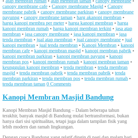
•
atap membran rumah
•
atap membran taman
•
canopy membrane
•
canopy membrane cafe
•
Canopy membrane Masjid
•
Canopy
membrane pabrik
•
canopy membrane parkiran
•
canopy membrane
payunng
•
canopy membrane taman
•
harg akanopi membran
•
harga kanopi membra per meter
•
harga kanopi membran
•
harga
kanopi membran rumah
•
harga kanopi membran terkini
•
jasa atap
membran
•
jasa canopy membrane
•
jasa kanopi membran
•
jasa
tenda membran
•
jual atap membran
•
jual canopy membrane
•
jual
kanopi membran
•
jual tenda membran
•
Kanopi Membran
•
kanopi
membran cafe
•
kanopi membran masjid
•
kanopi membran pabrik
•
kanopi membran parkiran
•
kanopi membran payung
•
kanopi
membran pos
•
kanopi membran rumah
•
kanopi membran taman
•
keunggulan kanopi membran
•
tenda membran
•
tenda membran
masjid
•
tenda membran oabrik
•
tenda membran pabrik
•
tenda
membran parkiran
•
tenda membran pos
•
tenda membran rumah
•
tenda membran taman
0 Comments
Kanopi Membran Masjid Bandung
Kanopi Membran Masjid Bandung – Dalam beberapa tahun
terakhir, banyak masjid di Bandung mulai bertransformasi, bukan
hanya dari sisi spiritualitas, tetapi juga dalam tampilan fisik yang
lebih modern dan ramah lingkungan.
Dengan cuaca Bandung yang relatif dingin di pagi dan malam hari