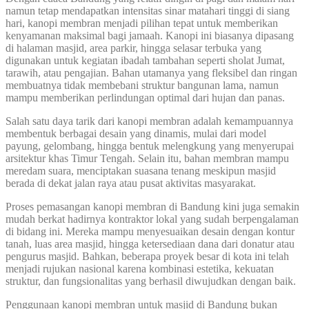
namun tetap mendapatkan intensitas sinar matahari tinggi di siang
hari, kanopi membran menjadi pilihan tepat untuk memberikan
kenyamanan maksimal bagi jamaah. Kanopi ini biasanya dipasang
di halaman masjid, area parkir, hingga selasar terbuka yang
digunakan untuk kegiatan ibadah tambahan seperti sholat Jumat,
tarawih, atau pengajian. Bahan utamanya yang fleksibel dan ringan
membuatnya tidak membebani struktur bangunan lama, namun
mampu memberikan perlindungan optimal dari hujan dan panas.
Salah satu daya tarik dari kanopi membran adalah kemampuannya
membentuk berbagai desain yang dinamis, mulai dari model
payung, gelombang, hingga bentuk melengkung yang menyerupai
arsitektur khas Timur Tengah. Selain itu, bahan membran mampu
meredam suara, menciptakan suasana tenang meskipun masjid
berada di dekat jalan raya atau pusat aktivitas masyarakat.
Proses pemasangan kanopi membran di Bandung kini juga semakin
mudah berkat hadirnya kontraktor lokal yang sudah berpengalaman
di bidang ini. Mereka mampu menyesuaikan desain dengan kontur
tanah, luas area masjid, hingga ketersediaan dana dari donatur atau
pengurus masjid. Bahkan, beberapa proyek besar di kota ini telah
menjadi rujukan nasional karena kombinasi estetika, kekuatan
struktur, dan fungsionalitas yang berhasil diwujudkan dengan baik.
Penggunaan kanopi membran untuk masjid di Bandung bukan