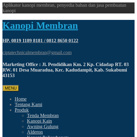
Aplikator kanopi membran, penyedia bahan dan jasa pembuatan
kanopi
Kanopi Membran
HP. 0819 1189 8181 / 0812 8650 0122
ciptatechnicalmembran@gmail.com
Marketing Office : Jl. Pendidikan Km. 2 Kp. Cidadap RT. 03
RW. 01 Desa Muaradua, Kec. Kadudampit, Kab. Sukabumi
43153
MENU
Home
Tentang Kami
Produk
Tenda Membran
Kanopi Kain
Awning Gulung
Alderon