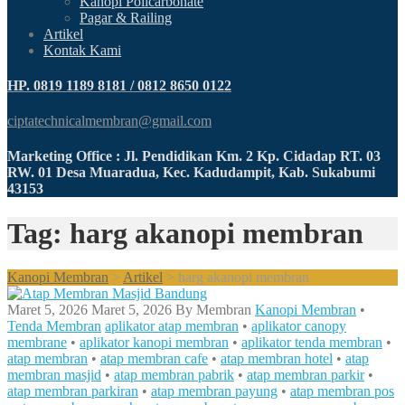
Kanopi Policarbonate
Pagar & Railing
Artikel
Kontak Kami
HP. 0819 1189 8181 / 0812 8650 0122
ciptatechnicalmembran@gmail.com
Marketing Office : Jl. Pendidikan Km. 2 Kp. Cidadap RT. 03
RW. 01 Desa Muaradua, Kec. Kadudampit, Kab. Sukabumi
43153
Tag: harg akanopi membran
Kanopi Membran
>
Artikel
>
harg akanopi membran
Maret 5, 2026
Maret 5, 2026
By
Membran
Kanopi Membran
•
Tenda Membran
aplikator atap membran
•
aplikator canopy
membrane
•
aplikator kanopi membran
•
aplikator tenda membran
•
atap membran
•
atap membran cafe
•
atap membran hotel
•
atap
membran masjid
•
atap membran pabrik
•
atap membran parkir
•
atap membran parkiran
•
atap membran payung
•
atap membran pos