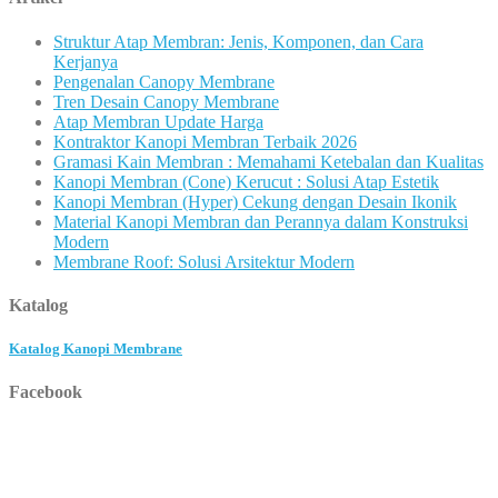
Struktur Atap Membran: Jenis, Komponen, dan Cara
Kerjanya
Pengenalan Canopy Membrane
Tren Desain Canopy Membrane
Atap Membran Update Harga
Kontraktor Kanopi Membran Terbaik 2026
Gramasi Kain Membran : Memahami Ketebalan dan Kualitas
Kanopi Membran (Cone) Kerucut : Solusi Atap Estetik
Kanopi Membran (Hyper) Cekung dengan Desain Ikonik
Material Kanopi Membran dan Perannya dalam Konstruksi
Modern
Membrane Roof: Solusi Arsitektur Modern
Katalog
Katalog Kanopi Membrane
Facebook