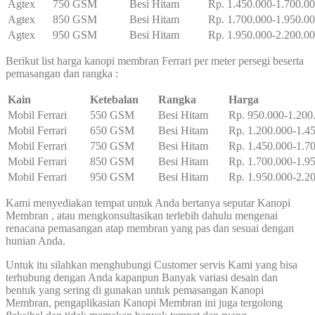
Agtex
750 GSM
Besi Hitam
Rp. 1.450.000-1.700.0
Agtex
850 GSM
Besi Hitam
Rp. 1.700.000-1.950.0
Agtex
950 GSM
Besi Hitam
Rp. 1.950.000-2.200.0
Berikut list harga kanopi membran Ferrari per meter persegi beserta
pemasangan dan rangka :
Kain
Ketebalan
Rangka
Harga
Mobil Ferrari
550 GSM
Besi Hitam
Rp. 950.000-1.200
Mobil Ferrari
650 GSM
Besi Hitam
Rp. 1.200.000-1.4
Mobil Ferrari
750 GSM
Besi Hitam
Rp. 1.450.000-1.7
Mobil Ferrari
850 GSM
Besi Hitam
Rp. 1.700.000-1.9
Mobil Ferrari
950 GSM
Besi Hitam
Rp. 1.950.000-2.2
Kami menyediakan tempat untuk Anda bertanya seputar Kanopi
Membran , atau mengkonsultasikan terlebih dahulu mengenai
renacana pemasangan atap membran yang pas dan sesuai dengan
hunian Anda.
Untuk itu silahkan menghubungi Customer servis Kami yang bisa
terhubung dengan Anda kapanpun Banyak variasi desain dan
bentuk yang sering di gunakan untuk pemasangan Kanopi
Membran, pengaplikasian Kanopi Membran ini juga tergolong