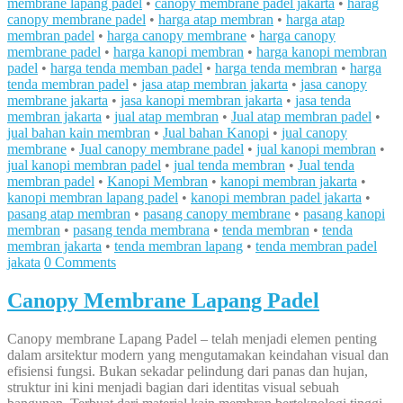
membrane lapang padel
•
canopy membrane padel jakarta
•
harag
canopy membrane padel
•
harga atap membran
•
harga atap
membran padel
•
harga canopy membrane
•
harga canopy
membrane padel
•
harga kanopi membran
•
harga kanopi membran
padel
•
harga tenda memban padel
•
harga tenda membran
•
harga
tenda membran padel
•
jasa atap membran jakarta
•
jasa canopy
membrane jakarta
•
jasa kanopi membran jakarta
•
jasa tenda
membran jakarta
•
jual atap membran
•
Jual atap membran padel
•
jual bahan kain membran
•
Jual bahan Kanopi
•
jual canopy
membrane
•
Jual canopy membrane padel
•
jual kanopi membran
•
jual kanopi membran padel
•
jual tenda membran
•
Jual tenda
membran padel
•
Kanopi Membran
•
kanopi membran jakarta
•
kanopi membran lapang padel
•
kanopi membran padel jakarta
•
pasang atap membran
•
pasang canopy membrane
•
pasang kanopi
membran
•
pasang tenda membrana
•
tenda membran
•
tenda
membran jakarta
•
tenda membran lapang
•
tenda membran padel
jakata
0 Comments
Canopy Membrane Lapang Padel
Canopy membrane Lapang Padel – telah menjadi elemen penting
dalam arsitektur modern yang mengutamakan keindahan visual dan
efisiensi fungsi. Bukan sekadar pelindung dari panas dan hujan,
struktur ini kini menjadi bagian dari identitas visual sebuah