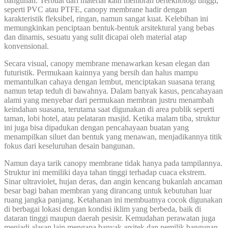
bangunan. Terbuat dari material kain membran berteknologi tinggi,
seperti PVC atau PTFE, canopy membrane hadir dengan
karakteristik fleksibel, ringan, namun sangat kuat. Kelebihan ini
memungkinkan penciptaan bentuk-bentuk arsitektural yang bebas
dan dinamis, sesuatu yang sulit dicapai oleh material atap
konvensional.
Secara visual, canopy membrane menawarkan kesan elegan dan
futuristik. Permukaan kainnya yang bersih dan halus mampu
memantulkan cahaya dengan lembut, menciptakan suasana terang
namun tetap teduh di bawahnya. Dalam banyak kasus, pencahayaan
alami yang menyebar dari permukaan membran justru menambah
keindahan suasana, terutama saat digunakan di area publik seperti
taman, lobi hotel, atau pelataran masjid. Ketika malam tiba, struktur
ini juga bisa dipadukan dengan pencahayaan buatan yang
menampilkan siluet dan bentuk yang menawan, menjadikannya titik
fokus dari keseluruhan desain bangunan.
Namun daya tarik canopy membrane tidak hanya pada tampilannya.
Struktur ini memiliki daya tahan tinggi terhadap cuaca ekstrem.
Sinar ultraviolet, hujan deras, dan angin kencang bukanlah ancaman
besar bagi bahan membran yang dirancang untuk kebutuhan luar
ruang jangka panjang. Ketahanan ini membuatnya cocok digunakan
di berbagai lokasi dengan kondisi iklim yang berbeda, baik di
dataran tinggi maupun daerah pesisir. Kemudahan perawatan juga
menjadi alasan lain mengapa banyak arsitek dan pemilik bangunan