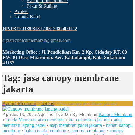
Kanopi Policarbonate
Pagar & Railing
Artikel
Kontak Kami
HP. 0819 1189 8181 / 0812 8650 0122
ciptatechnicalmembran@gmail.com
Marketing Office : Jl. Pendidikan Km. 2 Kp. Cidadap RT. 03
RW. 01 Desa Muaradua, Kec. Kadudampit, Kab. Sukabumi
43153
Tag: jasa canopy membrane
jakarta
Kanopi Membran
>
Artikel
>
jasa canopy membrane jakarta
Agustus 19, 2025
Agustus 19, 2025
By
Membran
Kanopi Membran
•
Tenda Membran
atap membran
•
atap membran jakarta
•
atap
membran lapang padel
•
atap membran padel jakarta
•
bahan kanopi
membran
•
bahan tenda membran
•
canopy membrane
•
canopy