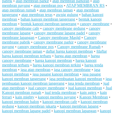
pabrik
•
atap membran parkir
•
atap membran parkiran
•
atap
membran payung
•
atap membran pos
•
ATAP MEMBRAN RS
•
atap membran rumah
•
atap membran taman
•
atap membran
tangerang
•
atap membran teras
•
awnig gulung
•
bahan kanopi
membran
•
bahan kanopi membran tangerang
•
bentuk kanopi
membran
•
bentuk kanopi membran tangerang
•
canopy membrane
•
canopy membrane cafe
•
canopy membrane gedung
•
canopy
membrane lapang
•
canopy membrane lapang padel
•
canopy
membrane lapangan
•
Canopy membrane Masjid
•
Canopy
membrane pabrik
•
canopy membrane parkir
•
canopy membrane
payung
•
canopy membrane pos
•
Canopy membrane Rumah
•
canopy membrane taman
•
daftar harga kanopi membran
•
fdaftar
harga kanopi membran terbaru
•
harga atap membran
•
harga
canopy membrane
•
harga kanopi membran
•
harga kanopi
membran terbaru
•
harga kanopi membran terkini
•
harga tenda
membran
•
jasa atap membran
•
jasa canopy membrane
•
jasa
kanopi membran
•
jasa pasang kanopi membran
•
jasa pasang
kanopi membran tangerang
•
jasa pembuatan kanopi membran
•
jasa
pembuatan kanopi membran tangerang
•
jasa tenda membran
•
jual
atap membran
•
jual canopy membrane
•
jual kanopi membran
•
Jual
Kanopi membran rumah
•
jual tenda membran
•
kain agtex
•
kain
ferrari
•
kain mighty
•
kanopi membra payung
•
Kanopi Membran
•
kanopi membran balon
•
kanopi membran cafe
•
kanopi membran
gedung
•
kanopi membran jakarta
•
kanopi membran lapang
•
kanopi membran lapang padel
•
kanopi membran lapangan
•
kanopi