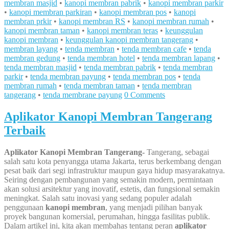
membran masjid
•
kanopi membran pabrik
•
kanopi membran parkir
•
kanopi membran parkiran
•
kanopi membran pos
•
kanopi
membran prkir
•
kanopi membran RS
•
kanopi membran rumah
•
kanopi membran taman
•
kanopi membran teras
•
keunggulan
kanopi membran
•
keunggulan kanopi membran tangerang
•
membran layang
•
tenda membran
•
tenda membran cafe
•
tenda
membran gedung
•
tenda membran hotel
•
tenda membran lapang
•
tenda membran masjid
•
tenda membran pabrik
•
tenda membran
parkir
•
tenda membran payung
•
tenda membran pos
•
tenda
membran rumah
•
tenda membran taman
•
tenda membran
tangerang
•
tenda membrane payung
0 Comments
Aplikator Kanopi Membran Tangerang
Terbaik
Aplikator Kanopi Membran Tangerang-
Tangerang, sebagai
salah satu kota penyangga utama Jakarta, terus berkembang dengan
pesat baik dari segi infrastruktur maupun gaya hidup masyarakatnya.
Seiring dengan pembangunan yang semakin modern, permintaan
akan solusi arsitektur yang inovatif, estetis, dan fungsional semakin
meningkat. Salah satu inovasi yang sedang populer adalah
penggunaan
kanopi membran
, yang menjadi pilihan banyak
proyek bangunan komersial, perumahan, hingga fasilitas publik.
Dalam artikel ini, kita akan membahas tentang peran
aplikator