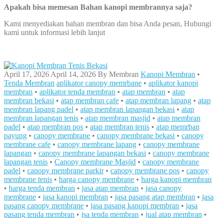
Apakah bisa memesan Bahan kanopi membrannya saja?
Kami menyediakan bahan membran dan bisa Anda pesan, Hubungi
kami untuk informasi lebih lanjut
April 17, 2026
April 14, 2026
By
Membran
Kanopi Membran
•
Tenda Membran
aplikator canopy memrbane
•
aplikator kanopi
membran
•
aplikator tenda membran
•
atap membran
•
atap
membran bekasi
•
atap membran cafe
•
atap membran lapang
•
atap
membran lapang padel
•
atap membran lapangan bekasi
•
atap
membran lapangan tenis
•
atap membran masjid
•
atap membran
padel
•
atap membran pos
•
atap membran tenis
•
atap memrban
payung
•
canopy membrane
•
canopy membrane bekasi
•
canopy
membrane cafe
•
canopy membrane lapang
•
canopy membrane
lapangan
•
canopy membrane lapangan bekasi
•
canopy membrane
lapangan tenis
•
Canopy membrane Masjid
•
canopy membrane
padel
•
canopy membrane parkir
•
canopy membrane pos
•
canopy
membrane tenis
•
harga canopy membrane
•
harga kanopi membran
•
harga tenda membran
•
jasa atap membran
•
jasa canopy
membrane
•
jasa kanopi membran
•
jasa pasang atap membran
•
jasa
pasang canopy membrane
•
jasa pasang kanopi membran
•
jasa
pasang tenda membran
•
jsa tenda membran
•
jual atap membran
•