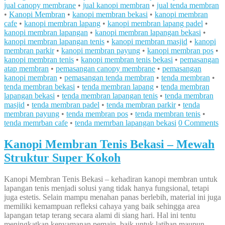
jual canopy membrane
•
jual kanopi membran
•
jual tenda membran
•
Kanopi Membran
•
kanopi membran bekasi
•
kanopi membran
cafe
•
kanopi membran lapang
•
kanopi membran lapang padel
•
kanopi membran lapangan
•
kanopi membran lapangan bekasi
•
kanopi membran lapangan tenis
•
kanopi membran masjid
•
kanopi
membran parkir
•
kanopi membran payung
•
kanopi membran pos
•
kanopi membran tenis
•
kanopi membran tenis bekasi
•
pemasangan
atap membran
•
pemasangan canopy membrane
•
pemasangan
kanopi membran
•
pemasangan tenda membran
•
tenda membran
•
tenda membran bekasi
•
tenda membran lapang
•
tenda membran
lapangan bekasi
•
tenda membran lapangan tenis
•
tenda membran
masjid
•
tenda membran padel
•
tenda membran parkir
•
tenda
membran payung
•
tenda membran pos
•
tenda membran tenis
•
tenda memrban cafe
•
tenda memrban lapangan bekasi
0 Comments
Kanopi Membran Tenis Bekasi – Mewah
Struktur Super Kokoh
Kanopi Membran Tenis Bekasi – kehadiran kanopi membran untuk
lapangan tenis menjadi solusi yang tidak hanya fungsional, tetapi
juga estetis. Selain mampu menahan panas berlebih, material ini juga
memiliki kemampuan refleksi cahaya yang baik sehingga area
lapangan tetap terang secara alami di siang hari. Hal ini tentu
meningkatkan kenyamanan pemain, baik untuk latihan maupun