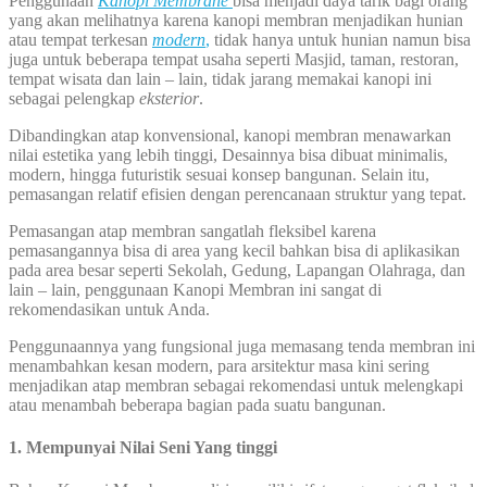
Penggunaan
Kanopi Membrane
bisa menjadi daya tarik bagi orang
yang akan melihatnya karena kanopi membran menjadikan hunian
atau tempat terkesan
modern
,
tidak hanya untuk hunian namun bisa
juga untuk beberapa tempat usaha seperti Masjid, taman, restoran,
tempat wisata dan lain – lain, tidak jarang memakai kanopi ini
sebagai pelengkap
eksterior
.
Dibandingkan atap konvensional, kanopi membran menawarkan
nilai estetika yang lebih tinggi, Desainnya bisa dibuat minimalis,
modern, hingga futuristik sesuai konsep bangunan. Selain itu,
pemasangan relatif efisien dengan perencanaan struktur yang tepat.
Pemasangan atap membran sangatlah fleksibel karena
pemasangannya bisa di area yang kecil bahkan bisa di aplikasikan
pada area besar seperti Sekolah, Gedung, Lapangan Olahraga, dan
lain – lain, penggunaan Kanopi Membran ini sangat di
rekomendasikan untuk Anda.
Penggunaannya yang fungsional juga memasang tenda membran ini
menambahkan kesan modern, para arsitektur masa kini sering
menjadikan atap membran sebagai rekomendasi untuk melengkapi
atau menambah beberapa bagian pada suatu bangunan.
1. Mempunyai Nilai Seni Yang tinggi