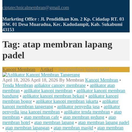
ciptatechnicalmembran@gmail.com
Marketing Office : Jl. Pendidikan Km. 2 Kp. Cidadap RT. 03
RW. 01 Desa Muaradua, Kec. Kadudampit, Kab. Sukabumi
43153
Tag: atap membran lapang
padel
Kanopi Membran
>
Artikel
>
atap membran lapang padel
April 18, 2026
April 18, 2026
By
Membran
Kanopi Membran
•
Tenda Membran
apliaktor canopy membrane
•
aplikator atap
membran
•
aplikator kanopi membran
•
aplikator kanopi membran
bandung
•
aplikator kanopi membran bekasi
•
aplikator kanopi
membran bogor
•
aplikator kanopi membran jakarta
•
aplikator
kanopi membran tangerang
•
aplikator penyedia jasa
•
aplikator
penyedia jasa kanopi membran
•
aplikator tenda membran
•
atap
membran
•
atap membran cafe
•
atap membran gedung
•
atap
membran hotel
•
atap membran lapang
•
atap membran lapang padel
•
atap membran lapangan
•
atap membran masjid
•
atap membran