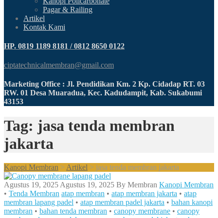
Kanopi Policarbonate
Pagar & Railing
Artikel
Kontak Kami
HP. 0819 1189 8181 / 0812 8650 0122
ciptatechnicalmembran@gmail.com
Marketing Office : Jl. Pendidikan Km. 2 Kp. Cidadap RT. 03
RW. 01 Desa Muaradua, Kec. Kadudampit, Kab. Sukabumi
43153
Tag: jasa tenda membran
jakarta
Kanopi Membran
>
Artikel
>
jasa tenda membran jakarta
Agustus 19, 2025
Agustus 19, 2025
By
Membran
Kanopi Membran
•
Tenda Membran
atap membran
•
atap membran jakarta
•
atap
membran lapang padel
•
atap membran padel jakarta
•
bahan kanopi
membran
•
bahan tenda membran
•
canopy membrane
•
canopy