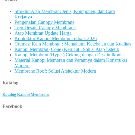
Struktur Atap Membran: Jenis, Komponen, dan Cara
Kerjanya
Pengenalan Canopy Membrane
Tren Desain Canopy Membrane
Atap Membran Update Harga
Kontraktor Kanopi Membran Terbaik 2026
Gramasi Kain Membran : Memahami Ketebalan dan Kualitas
Kanopi Membran (Cone) Kerucut : Solusi Atap Estetik
Kanopi Membran (Hyper) Cekung dengan Desain Ikonik
Material Kanopi Membran dan Perannya dalam Konstruksi
Modern
Membrane Roof: Solusi Arsitektur Modern
Katalog
Katalog Kanopi Membrane
Facebook