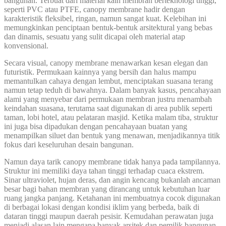
bangunan. Terbuat dari material kain membran berteknologi tinggi,
seperti PVC atau PTFE, canopy membrane hadir dengan
karakteristik fleksibel, ringan, namun sangat kuat. Kelebihan ini
memungkinkan penciptaan bentuk-bentuk arsitektural yang bebas
dan dinamis, sesuatu yang sulit dicapai oleh material atap
konvensional.
Secara visual, canopy membrane menawarkan kesan elegan dan
futuristik. Permukaan kainnya yang bersih dan halus mampu
memantulkan cahaya dengan lembut, menciptakan suasana terang
namun tetap teduh di bawahnya. Dalam banyak kasus, pencahayaan
alami yang menyebar dari permukaan membran justru menambah
keindahan suasana, terutama saat digunakan di area publik seperti
taman, lobi hotel, atau pelataran masjid. Ketika malam tiba, struktur
ini juga bisa dipadukan dengan pencahayaan buatan yang
menampilkan siluet dan bentuk yang menawan, menjadikannya titik
fokus dari keseluruhan desain bangunan.
Namun daya tarik canopy membrane tidak hanya pada tampilannya.
Struktur ini memiliki daya tahan tinggi terhadap cuaca ekstrem.
Sinar ultraviolet, hujan deras, dan angin kencang bukanlah ancaman
besar bagi bahan membran yang dirancang untuk kebutuhan luar
ruang jangka panjang. Ketahanan ini membuatnya cocok digunakan
di berbagai lokasi dengan kondisi iklim yang berbeda, baik di
dataran tinggi maupun daerah pesisir. Kemudahan perawatan juga
menjadi alasan lain mengapa banyak arsitek dan pemilik bangunan