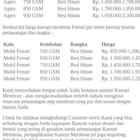
Agtex
750 GSM
Besi Hitam
Rp. 1.450.000-1.700.0
Agtex
850 GSM
Besi Hitam
Rp. 1.700.000-1.950.0
Agtex
950 GSM
Besi Hitam
Rp. 1.950.000-2.200.0
Berikut list harga kanopi membran Ferrari per meter persegi beserta
pemasangan dan rangka :
Kain
Ketebalan
Rangka
Harga
Mobil Ferrari
550 GSM
Besi Hitam
Rp. 950.000-1.200
Mobil Ferrari
650 GSM
Besi Hitam
Rp. 1.200.000-1.4
Mobil Ferrari
750 GSM
Besi Hitam
Rp. 1.450.000-1.7
Mobil Ferrari
850 GSM
Besi Hitam
Rp. 1.700.000-1.9
Mobil Ferrari
950 GSM
Besi Hitam
Rp. 1.950.000-2.2
Kami menyediakan tempat untuk Anda bertanya seputar Kanopi
Membran , atau mengkonsultasikan terlebih dahulu mengenai
renacana pemasangan atap membran yang pas dan sesuai dengan
hunian Anda.
Untuk itu silahkan menghubungi Customer servis Kami yang bisa
terhubung dengan Anda kapanpun Banyak variasi desain dan
bentuk yang sering di gunakan untuk pemasangan Kanopi
Membran, pengaplikasian Kanopi Membran ini juga tergolong