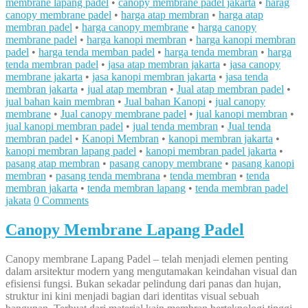
membrane lapang padel
•
canopy membrane padel jakarta
•
harag
canopy membrane padel
•
harga atap membran
•
harga atap
membran padel
•
harga canopy membrane
•
harga canopy
membrane padel
•
harga kanopi membran
•
harga kanopi membran
padel
•
harga tenda memban padel
•
harga tenda membran
•
harga
tenda membran padel
•
jasa atap membran jakarta
•
jasa canopy
membrane jakarta
•
jasa kanopi membran jakarta
•
jasa tenda
membran jakarta
•
jual atap membran
•
Jual atap membran padel
•
jual bahan kain membran
•
Jual bahan Kanopi
•
jual canopy
membrane
•
Jual canopy membrane padel
•
jual kanopi membran
•
jual kanopi membran padel
•
jual tenda membran
•
Jual tenda
membran padel
•
Kanopi Membran
•
kanopi membran jakarta
•
kanopi membran lapang padel
•
kanopi membran padel jakarta
•
pasang atap membran
•
pasang canopy membrane
•
pasang kanopi
membran
•
pasang tenda membrana
•
tenda membran
•
tenda
membran jakarta
•
tenda membran lapang
•
tenda membran padel
jakata
0 Comments
Canopy Membrane Lapang Padel
Canopy membrane Lapang Padel – telah menjadi elemen penting
dalam arsitektur modern yang mengutamakan keindahan visual dan
efisiensi fungsi. Bukan sekadar pelindung dari panas dan hujan,
struktur ini kini menjadi bagian dari identitas visual sebuah