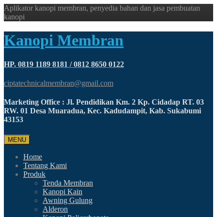
Aplikator kanopi membran, penyedia bahan dan jasa pembuatan
kanopi
Kanopi Membran
HP. 0819 1189 8181 / 0812 8650 0122
ciptatechnicalmembran@gmail.com
Marketing Office : Jl. Pendidikan Km. 2 Kp. Cidadap RT. 03
RW. 01 Desa Muaradua, Kec. Kadudampit, Kab. Sukabumi
43153
MENU
Home
Tentang Kami
Produk
Tenda Membran
Kanopi Kain
Awning Gulung
Alderon