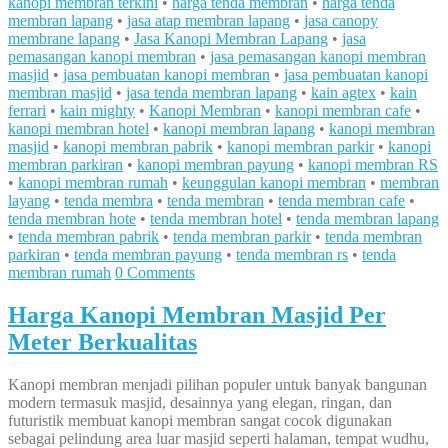
kanopi membran terkini
•
harga tenda membran
•
harga tenda
membran lapang
•
jasa atap membran lapang
•
jasa canopy
membrane lapang
•
Jasa Kanopi Membran Lapang
•
jasa
pemasangan kanopi membran
•
jasa pemasangan kanopi membran
masjid
•
jasa pembuatan kanopi membran
•
jasa pembuatan kanopi
membran masjid
•
jasa tenda membran lapang
•
kain agtex
•
kain
ferrari
•
kain mighty
•
Kanopi Membran
•
kanopi membran cafe
•
kanopi membran hotel
•
kanopi membran lapang
•
kanopi membran
masjid
•
kanopi membran pabrik
•
kanopi membran parkir
•
kanopi
membran parkiran
•
kanopi membran payung
•
kanopi membran RS
•
kanopi membran rumah
•
keunggulan kanopi membran
•
membran
layang
•
tenda membra
•
tenda membran
•
tenda membran cafe
•
tenda membran hote
•
tenda membran hotel
•
tenda membran lapang
•
tenda membran pabrik
•
tenda membran parkir
•
tenda membran
parkiran
•
tenda membran payung
•
tenda membran rs
•
tenda
membran rumah
0 Comments
Harga Kanopi Membran Masjid Per
Meter Berkualitas
Kanopi membran menjadi pilihan populer untuk banyak bangunan
modern termasuk masjid, desainnya yang elegan, ringan, dan
futuristik membuat kanopi membran sangat cocok digunakan
sebagai pelindung area luar masjid seperti halaman, tempat wudhu,