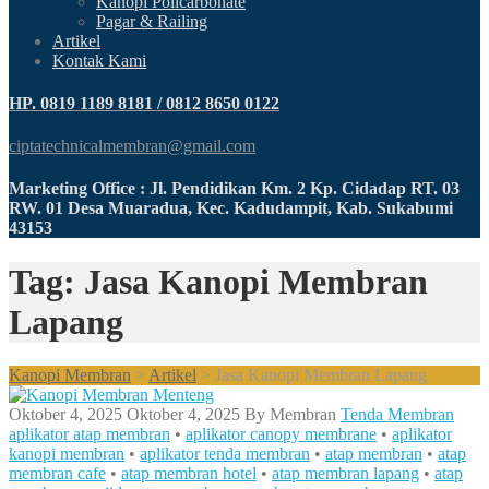
Kanopi Policarbonate
Pagar & Railing
Artikel
Kontak Kami
HP. 0819 1189 8181 / 0812 8650 0122
ciptatechnicalmembran@gmail.com
Marketing Office : Jl. Pendidikan Km. 2 Kp. Cidadap RT. 03
RW. 01 Desa Muaradua, Kec. Kadudampit, Kab. Sukabumi
43153
Tag: Jasa Kanopi Membran
Lapang
Kanopi Membran
>
Artikel
>
Jasa Kanopi Membran Lapang
Oktober 4, 2025
Oktober 4, 2025
By
Membran
Tenda Membran
aplikator atap membran
•
aplikator canopy membrane
•
aplikator
kanopi membran
•
aplikator tenda membran
•
atap membran
•
atap
membran cafe
•
atap membran hotel
•
atap membran lapang
•
atap