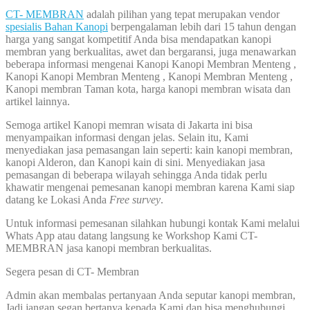
CT- MEMBRAN
adalah pilihan yang tepat merupakan vendor
spesialis Bahan Kanopi
berpengalaman lebih dari 15 tahun dengan
harga yang sangat kompetitif Anda bisa mendapatkan kanopi
membran yang berkualitas, awet dan bergaransi, juga menawarkan
beberapa informasi mengenai Kanopi Kanopi Membran Menteng ,
Kanopi Kanopi Membran Menteng , Kanopi Membran Menteng ,
Kanopi membran Taman kota, harga kanopi membran wisata dan
artikel lainnya.
Semoga artikel Kanopi memran wisata di Jakarta ini bisa
menyampaikan informasi dengan jelas. Selain itu, Kami
menyediakan jasa pemasangan lain seperti: kain kanopi membran,
kanopi Alderon, dan Kanopi kain di sini. Menyediakan jasa
pemasangan di beberapa wilayah sehingga Anda tidak perlu
khawatir mengenai pemesanan kanopi membran karena Kami siap
datang ke Lokasi Anda
Free survey
.
Untuk informasi pemesanan silahkan hubungi kontak Kami melalui
Whats App atau datang langsung ke Workshop Kami CT-
MEMBRAN jasa kanopi membran berkualitas.
Segera pesan di CT- Membran
Admin akan membalas pertanyaan Anda seputar kanopi membran,
Jadi jangan segan bertanya kepada Kami dan bisa menghubungi