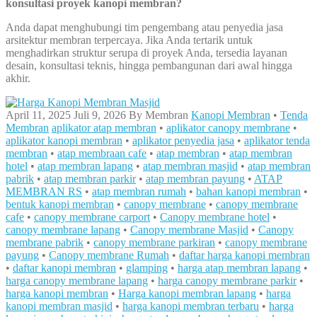
konsultasi proyek kanopi membran?
Anda dapat menghubungi tim pengembang atau penyedia jasa
arsitektur membran terpercaya. Jika Anda tertarik untuk
menghadirkan struktur serupa di proyek Anda, tersedia layanan
desain, konsultasi teknis, hingga pembangunan dari awal hingga
akhir.
April 11, 2025
Juli 9, 2026
By
Membran
Kanopi Membran
•
Tenda
Membran
aplikator atap membran
•
aplikator canopy membrane
•
aplikator kanopi membran
•
aplikator penyedia jasa
•
aplikator tenda
membran
•
atap membraan cafe
•
atap membran
•
atap membran
hotel
•
atap membran lapang
•
atap membran masjid
•
atap membran
pabrik
•
atap membran parkir
•
atap membran payung
•
ATAP
MEMBRAN RS
•
atap membran rumah
•
bahan kanopi membran
•
bentuk kanopi membran
•
canopy membrane
•
canopy membrane
cafe
•
canopy membrane carport
•
Canopy membrane hotel
•
canopy membrane lapang
•
Canopy membrane Masjid
•
Canopy
membrane pabrik
•
canopy membrane parkiran
•
canopy membrane
payung
•
Canopy membrane Rumah
•
daftar harga kanopi membran
•
daftar kanopi membran
•
glamping
•
harga atap membran lapang
•
harga canopy membrane lapang
•
harga canopy membrane parkir
•
harga kanopi membran
•
Harga kanopi membran lapang
•
harga
kanopi membran masjid
•
harga kanopi membran terbaru
•
harga