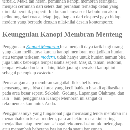
terbaik. Maka tak heran, pemilihan kanopi membran seringkali
menjadi cerminan dari selera dan perhatian terhadap detail yang
dimiliki pemilik properti. Ini bukan hanya soal kebutuhan akan
pelindung dari cuaca, tetapi juga bagian dari ekspresi gaya hidup
modern yang berpadu dengan nilai-nilai desain kontemporer.
Keunggulan Kanopi Membran Menteng
Penggunaan
Kanopi Membran
bisa menjadi daya tarik bagi orang
yang akan melihatnya karena kanopi membran menjadikan hunian
atau tempat terkesan
modern
,
tidak hanya untuk hunian namun bisa
juga untuk beberapa tempat usaha seperti Masjid, taman, restoran,
tempat wisata dan lain – lain, tidak jarang memakai kanopi ini
sebagai pelengkap
eksterior
.
Pemasangan atap membran sangatlah fleksibel karena
pemasangannya bisa di area yang kecil bahkan bisa di aplikasikan
pada area besar seperti Sekolah, Gedung, Lapangan Olahraga, dan
lain – lain, penggunaan Kanopi Membran ini sangat di
rekomendasikan untuk Anda.
Penggunaannya yang fungsional juga memasang tenda membran ini
menambahkan kesan modern, para arsitektur masa kini sering
menjadikan atap membran sebagai rekomendasi untuk melengkapi
atau menambah beberapa bagian pada suatu bangunan.