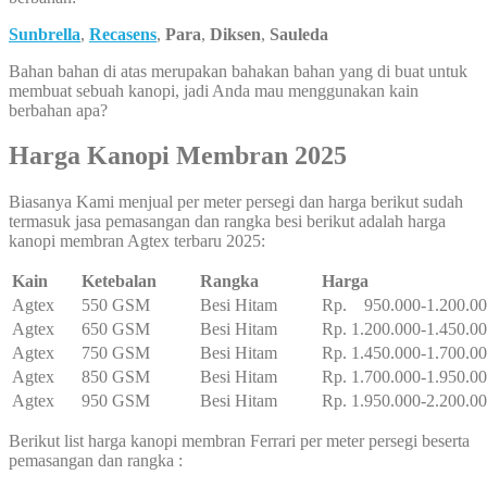
Sunbrella
,
Recasens
,
Para
,
Diksen
,
Sauleda
Bahan bahan di atas merupakan bahakan bahan yang di buat untuk
membuat sebuah kanopi, jadi Anda mau menggunakan kain
berbahan apa?
Harga Kanopi Membran 2025
Biasanya Kami menjual per meter persegi dan harga berikut sudah
termasuk jasa pemasangan dan rangka besi berikut adalah harga
kanopi membran Agtex terbaru 2025:
Kain
Ketebalan
Rangka
Harga
Agtex
550 GSM
Besi Hitam
Rp. 950.000-1.200.0
Agtex
650 GSM
Besi Hitam
Rp. 1.200.000-1.450.0
Agtex
750 GSM
Besi Hitam
Rp. 1.450.000-1.700.0
Agtex
850 GSM
Besi Hitam
Rp. 1.700.000-1.950.0
Agtex
950 GSM
Besi Hitam
Rp. 1.950.000-2.200.0
Berikut list harga kanopi membran Ferrari per meter persegi beserta
pemasangan dan rangka :