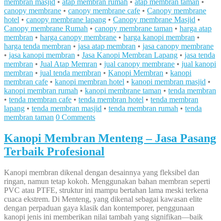
membran masjid
•
atap membran rumah
•
atap membran taman
•
canopy membrane
•
canopy membrane cafe
•
Canopy membrane
hotel
•
canopy membrane lapang
•
Canopy membrane Masjid
•
Canopy membrane Rumah
•
canopy membrane taman
•
harga atap
membran
•
harga canopy membrane
•
harga kanopi membran
•
harga tenda membran
•
jasa atap membran
•
jasa canopy membrane
•
jasa kanopi membran
•
Jasa Kanopi Membran Lapang
•
jasa tenda
membran
•
Jual Atap Memran
•
jual canopy membrane
•
jual kanopi
membran
•
jual tenda membran
•
Kanopi Membran
•
kanopi
membran cafe
•
kanopi membran hotel
•
kanopi membran masjid
•
kanopi membran rumah
•
kanopi membrane taman
•
tenda membran
•
tenda membran cafe
•
tenda membran hotel
•
tenda membran
lapang
•
tenda membran masjid
•
tenda membran rumah
•
tenda
membran taman
0 Comments
Kanopi Membran Menteng – Jasa Pasang
Terbaik Profesional
Kanopi membran dikenal dengan desainnya yang fleksibel dan
ringan, namun tetap kokoh. Menggunakan bahan membran seperti
PVC atau PTFE, struktur ini mampu bertahan lama meski terkena
cuaca ekstrem. Di Menteng, yang dikenal sebagai kawasan elite
dengan perpaduan gaya klasik dan kontemporer, penggunaan
kanopi jenis ini memberikan nilai tambah yang signifikan—baik