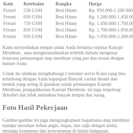
Kain
Ketebalan
Rangka
Harga
Ferrari
550 GSM
Besi Hitam
Rp. 950.000-1.200.000
Ferrari
650 GSM
Besi Hitam
Rp. 1.200.000-1.450.0
Ferrari
750 GSM
Besi Hitam
Rp. 1.450.000-1.700.0
Ferrari
850 GSM
Besi Hitam
Rp. 1.700.000-1.950.0
Ferrari
950 GSM
Besi Hitam
Rp. 1.950.000-2.200.0
Kami menyediakan tempat untuk Anda bertanya seputar Kanopi
Membran , atau mengkonsultasikan terlebih dahulu mengenai
renacana pemasangan atap membran yang pas dan sesuai dengan
hunian Anda.
Untuk itu silahkan menghubungi Customer servis Kami yang bisa
terhubung dengan Anda kapanpun Banyak variasi desain dan
bentuk yang sering di gunakan untuk pemasangan Kanopi
Membran, pengaplikasian Kanopi Membran ini juga tergolong
fleksibel dan tidak memakan banyak tempat dan ruang.
Foto Hasil Pekerjaan
Gambar-gambar ini juga mengungkapkan bagaimana atap membran
mampu menahan beban angin, hujan, dan salju dengan andal,
menjaga keamanan dan kenyamanan di dalam bangunan.