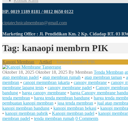
Kontak Kami
HP. 0819 1189 8181 / 0812 8650 0122
ciptatechnicalmembran@gmail.com
Marketing Office : Jl. Pendidikan Km. 2 Kp. Cidadap RT. 03 
Tag: kanaopi membrn PIK
Kanopi Membran
>
Artikel
>
kanaopi membrn PIK
Oktober 18, 2025
Oktober 18, 2025
By
Membran
Tenda Membran
a
atap membran padel
•
atap membran rumah
•
atap membran taman
•
membran
•
canopi memmbran jakarta
•
canopy membrane
•
canopy 
membrane lapang tenis
•
canopy membrane padel
•
Canopy membra
bandung
•
harga canopy membrane
•
harga Canopy membrane band
tenda membran
•
harga tenda membran bandung
•
harga tenda membr
pembuatan kanopi membran
•
jasa tenda membran
•
jual atap membr
kanopi membran bandung
•
kanopi membran bekasi
•
kanopi membra
•
kanopi membran pabrik
•
Kanopi membran padel
•
kanopi membra
membran padel
•
tenda membran rumah
0 Comments