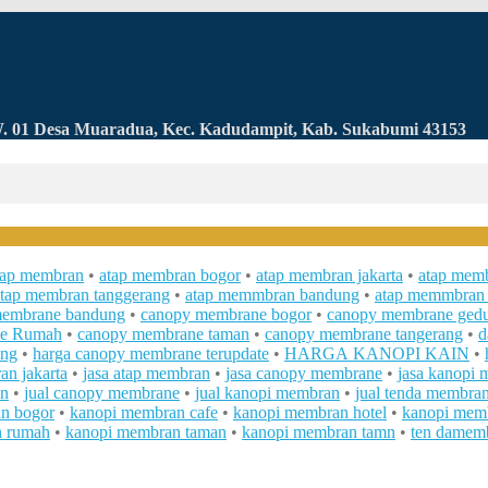
RW. 01 Desa Muaradua, Kec. Kadudampit, Kab. Sukabumi 43153
tap membran
•
atap membran bogor
•
atap membran jakarta
•
atap memb
atap membran tanggerang
•
atap memmbran bandung
•
atap memmbran 
membrane bandung
•
canopy membrane bogor
•
canopy membrane ged
ne Rumah
•
canopy membrane taman
•
canopy membrane tangerang
•
d
ung
•
harga canopy membrane terupdate
•
HARGA KANOPI KAIN
•
an jakarta
•
jasa atap membran
•
jasa canopy membrane
•
jasa kanopi
an
•
jual canopy membrane
•
jual kanopi membran
•
jual tenda membra
n bogor
•
kanopi membran cafe
•
kanopi membran hotel
•
kanopi memb
n rumah
•
kanopi membran taman
•
kanopi membran tamn
•
ten damemb