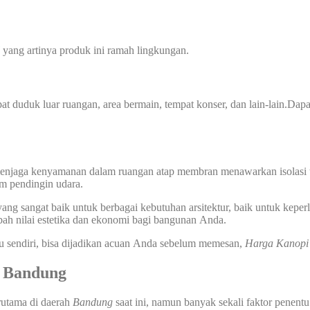
yang artinya produk ini ramah lingkungan.
at duduk luar ruangan, area bermain, tempat konser, dan lain-lain.Dap
tuk menjaga kenyamanan dalam ruangan atap membran menawarkan isolasi
em pendingin udara.
ng sangat baik untuk berbagai kebutuhan arsitektur, baik untuk keperl
bah nilai estetika dan ekonomi bagi bangunan Anda.
u sendiri, bisa dijadikan acuan Anda sebelum memesan,
Harga Kanop
 Bandung
erutama di daerah
Bandung
saat ini, namun banyak sekali faktor penentu 