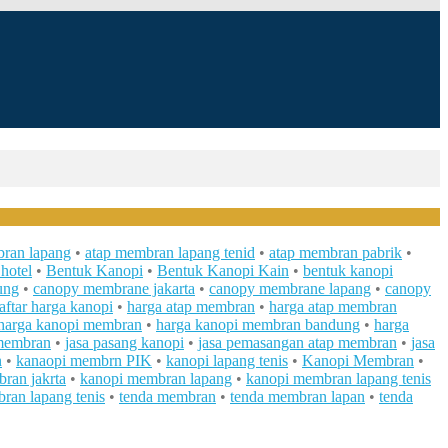
ran lapang
•
atap membran lapang tenid
•
atap membran pabrik
•
hotel
•
Bentuk Kanopi
•
Bentuk Kanopi Kain
•
bentuk kanopi
ung
•
canopy membrane jakarta
•
canopy membrane lapang
•
canopy
aftar harga kanopi
•
harga atap membran
•
harga atap membran
harga kanopi membran
•
harga kanopi membran bandung
•
harga
 membran
•
jasa pasang kanopi
•
jasa pemasangan atap membran
•
jasa
n
•
kanaopi membrn PIK
•
kanopi lapang tenis
•
Kanopi Membran
•
ran jakrta
•
kanopi membran lapang
•
kanopi membran lapang tenis
ran lapang tenis
•
tenda membran
•
tenda membran lapan
•
tenda