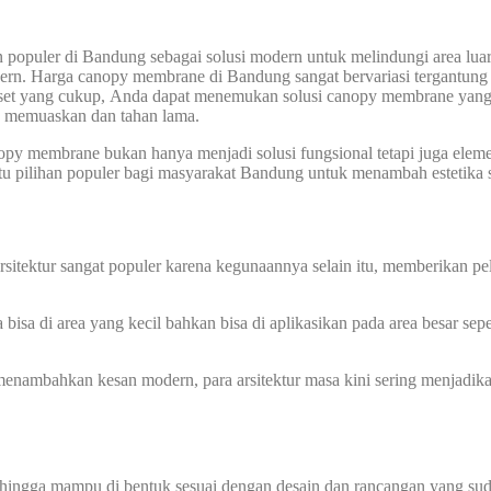
opuler di Bandung sebagai solusi modern untuk melindungi area luar
odern. Harga canopy membrane di Bandung sangat bervariasi tergantung 
set yang cukup, Anda dapat menemukan solusi canopy membrane yang 
g memuaskan dan tahan lama.
py membrane bukan hanya menjadi solusi fungsional tetapi juga elem
u pilihan populer bagi masyarakat Bandung untuk menambah estetika s
itektur sangat populer karena kegunaannya selain itu, memberikan pel
sa di area yang kecil bahkan bisa di aplikasikan pada area besar sep
nambahkan kesan modern, para arsitektur masa kini sering menjadik
sehingga mampu di bentuk sesuai dengan desain dan rancangan yang sud