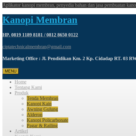
Aplikator kanopi membran, penyedia bahan dan jasa pembuatan kano
Kanopi Membran
HP. 0819 1189 8181 / 0812 8650 0122
ciptatechnicalmembran@gmail.com
Marketing Office : Jl. Pendidikan Km. 2 Kp. Cidadap RT. 03 
MENU
Home
Tentang Kami
Produk
Tenda Membran
Kanopi Kain
Awning Gulung
Alderon
Kanopi Policarbonate
Pagar & Railing
Artikel